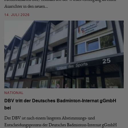
08
Ausrichter in den neuen…
14. JULI 2026
N
S
NATIONAL
H
DBV tritt der Deutsches Badminton-Internat gGmbH
De
bei
Ze
Bu
Der DBV ist nach einem längeren Abstimmungs- und
Entscheidungsprozess der Deutsches Badminton-Internat gGmbH
07