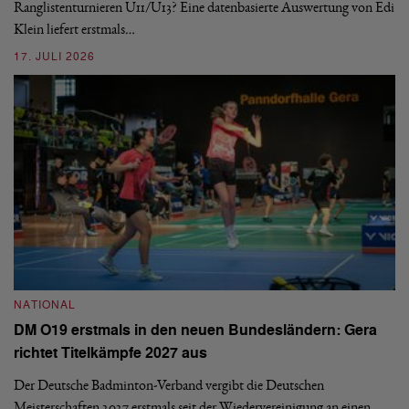
ei
-
Ranglistenturnieren U11/U13? Eine datenbasierte Auswertung von Edi
Klein liefert erstmals…
09
17. JULI 2026
N
NATIONAL
E
DM O19 erstmals in den neuen Bundesländern: Gera
Mi
richtet Titelkämpfe 2027 aus
Mo
de
Der Deutsche Badminton-Verband vergibt die Deutschen
Meisterschaften 2027 erstmals seit der Wiedervereinigung an einen