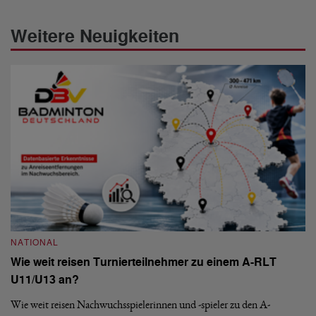
Weitere Neuigkeiten
NATIONAL
N
Wie weit reisen Turnierteilnehmer zu einem A-RLT
S
U11/U13 an?
De
nä
Wie weit reisen Nachwuchsspielerinnen und -spieler zu den A-