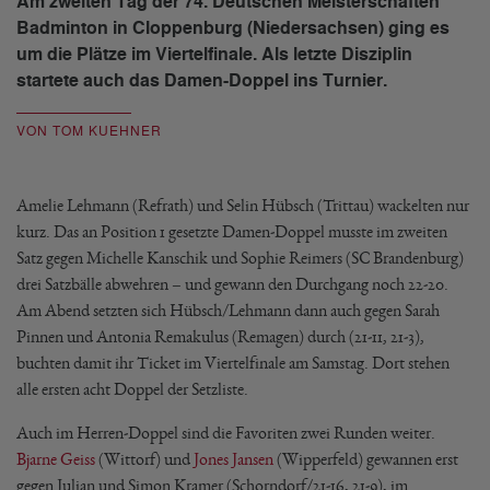
Am zweiten Tag der 74. Deutschen Meisterschaften
Badminton in Cloppenburg (Niedersachsen) ging es
um die Plätze im Viertelfinale. Als letzte Disziplin
startete auch das Damen-Doppel ins Turnier.
VON TOM KUEHNER
Amelie Lehmann (Refrath) und Selin Hübsch (Trittau) wackelten nur
kurz. Das an Position 1 gesetzte Damen-Doppel musste im zweiten
Satz gegen Michelle Kanschik und Sophie Reimers (SC Brandenburg)
drei Satzbälle abwehren – und gewann den Durchgang noch 22-20.
Am Abend setzten sich Hübsch/Lehmann dann auch gegen Sarah
Pinnen und Antonia Remakulus (Remagen) durch (21-11, 21-3),
buchten damit ihr Ticket im Viertelfinale am Samstag. Dort stehen
alle ersten acht Doppel der Setzliste.
Auch im Herren-Doppel sind die Favoriten zwei Runden weiter.
Bjarne Geiss
(Wittorf) und
Jones Jansen
(Wipperfeld) gewannen erst
gegen Julian und Simon Kramer (Schorndorf/21-16, 21-9), im