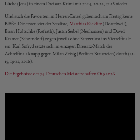
Lücke (Jena) in einem Dreisatz-Krimi mit 21-14, 20-22, 21-18 nieder.
Und auch die Favoriten im Herren-Einzel gaben sich am Freitag keine
Blöße. Die ersten vier der Setzliste,
Matthias Kicklitz
(Dortelweil),
Brian Holtschke (Refrath), Justin Seibel (Neuhausen) und David
Kramer (Schorndorf) zogen jeweils ohne Satzverlust ins Viertelfinale
ein. Karl Sufryd setzte sich im einzigen Dreisatz-Match des
Achtelfinals knapp gegen Milan Zeisig (Berliner Brauereien) durch (21-
15, 19-21, 21-16).
Die Ergebnisse der 74.Deutschen Meisterschaften O19 2026.