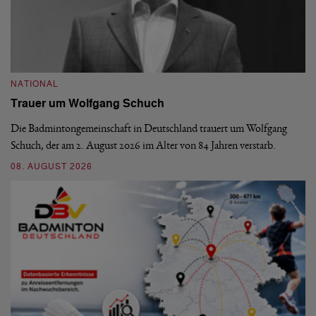
NATIONAL
N
Trauer um Wolfgang Schuch
D
b
Die Badmintongemeinschaft in Deutschland trauert um Wolfgang
Schuch, der am 2. August 2026 im Alter von 84 Jahren verstarb.
De
En
08. AUGUST 2026
be
09