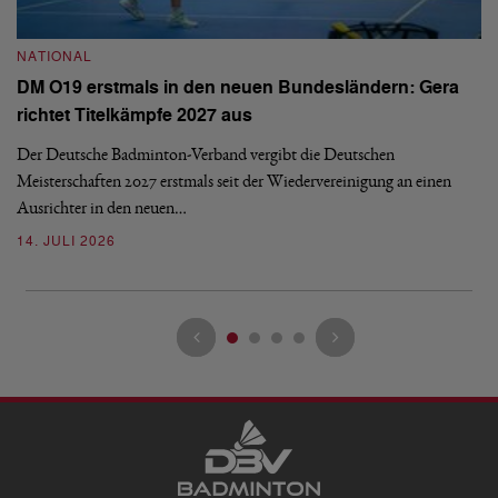
NATIONAL
N
DM O19 erstmals in den neuen Bundesländern: Gera
E
richtet Titelkämpfe 2027 aus
Mi
Der Deutsche Badminton-Verband vergibt die Deutschen
Mo
Meisterschaften 2027 erstmals seit der Wiedervereinigung an einen
de
Ausrichter in den neuen…
08
14. JULI 2026