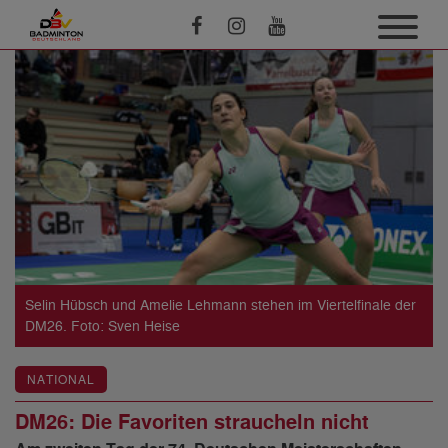
Selin Hübsch und Amelie Lehmann stehen im Viertelfinale der
DM26. Foto: Sven Heise
NATIONAL
DM26: Die Favoriten straucheln nicht