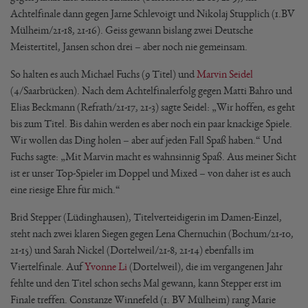
Achtelfinale dann gegen Jarne Schlevoigt und Nikolaj Stupplich (1.BV
Mülheim/21-18, 21-16). Geiss gewann bislang zwei Deutsche
Meistertitel, Jansen schon drei – aber noch nie gemeinsam.
So halten es auch Michael Fuchs (9 Titel) und
Marvin Seidel
(4/Saarbrücken). Nach dem Achtelfinalerfolg gegen Matti Bahro und
Elias Beckmann (Refrath/21-17, 21-3) sagte Seidel: „Wir hoffen, es geht
bis zum Titel. Bis dahin werden es aber noch ein paar knackige Spiele.
Wir wollen das Ding holen – aber auf jeden Fall Spaß haben.“ Und
Fuchs sagte: „Mit Marvin macht es wahnsinnig Spaß. Aus meiner Sicht
ist er unser Top-Spieler im Doppel und Mixed – von daher ist es auch
eine riesige Ehre für mich.“
Brid Stepper (Lüdinghausen), Titelverteidigerin im Damen-Einzel,
steht nach zwei klaren Siegen gegen Lena Chernuchin (Bochum/21-10,
21-15) und Sarah Nickel (Dortelweil/21-8, 21-14) ebenfalls im
Viertelfinale. Auf
Yvonne Li
(Dortelweil), die im vergangenen Jahr
fehlte und den Titel schon sechs Mal gewann, kann Stepper erst im
Finale treffen. Constanze Winnefeld (1. BV Mülheim) rang Marie