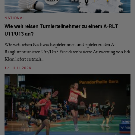
NATIONAL
Wie weit reisen Turnierteilnehmer zu einem A-RLT
N
U11/U13 an?
S
Wie weit reisen Nachwuchsspielerinnen und -spieler zu den A-
Ranglistenturnieren U11/U13? Eine datenbasierte Auswertung von Edi
De
Klein liefert erstmals…
nä
ei
17. JULI 2026
09