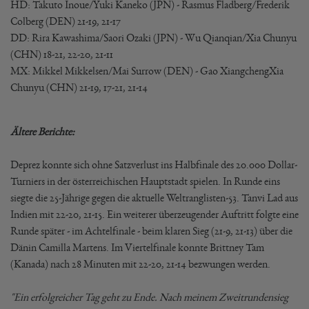
HD: Takuto Inoue/Yuki Kaneko (JPN) - Rasmus Fladberg/Frederik
Colberg (DEN) 21-19, 21-17
DD: Rira Kawashima/Saori Ozaki (JPN) - Wu Qianqian/Xia Chunyu
(CHN) 18-21, 22-20, 21-11
MX: Mikkel Mikkelsen/Mai Surrow (DEN) - Gao XiangchengXia
Chunyu (CHN) 21-19, 17-21, 21-14
Ältere Berichte:
Deprez konnte sich ohne Satzverlust ins Halbfinale des 20.000 Dollar-
Turniers in der österreichischen Hauptstadt spielen. In Runde eins
siegte die 25-Jährige gegen die aktuelle Weltranglisten-53. Tanvi Lad aus
Indien mit 22-20, 21-15. Ein weiterer überzeugender Auftritt folgte eine
Runde später - im Achtelfinale - beim klaren Sieg (21-9, 21-13) über die
Dänin Camilla Martens. Im Viertelfinale konnte Brittney Tam
(Kanada) nach 28 Minuten mit 22-20, 21-14 bezwungen werden.
"Ein erfolgreicher Tag geht zu Ende. Nach meinem Zweitrundensieg