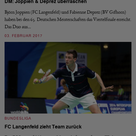
re
DM: Joppien & Deprez überraschen
J
S
Björn Joppien (FC Langenfeld) und Fabienne Deprez (BV Gifhorn)
haben bei den 65. Deutschen Meisterschaften das Viertelfinale erreicht.
n
Di
Das Duo aus…
ckt
st
Vo
03. FEBRUAR 2017
0
BUNDESLIGA
FC Langenfeld zieht Team zurück
I
Z