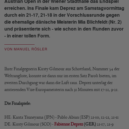
Austrian Open in der Wiener Stadthalle das Endspiel
erreichen. Ins Finale kam Deprez am Samstagvormittag
durch ein 21-17, 21-18 in der Vorschlussrunde gegen
die ehemalige dänische Meisterin Mia Blichfeldt (Nr. 2)
und präsentierte sich - wie schon in den Runden zuvor
- in einer tollen Form.
VON MANUEL RÖSLER
Ihrer Finalgegnerin Kirsty Gilmour aus Schottland, Nummer 54 der
Weltrangliste, konnte sie dann nur im ersten Satz Paroli bieten, im
zweiten Durchgang war dann die Luft raus. Deprez unterlag der
amtierenden Vize-Europameisterin nach 31 Minuten mit 17-21, 9-21.
Die Finalspiele:
HE: Kanta Tsuneyama (JPN) - Pablo Abian (ESP) 21-10, 12-21, 21-11
DE: Kirsty Gilmour (SCO) -
Fabienne Deprez
(GER)
21-17, 21-9