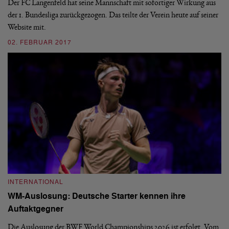
Der FC Langenfeld hat seine Mannschaft mit sofortiger Wirkung aus
der 1. Bundesliga zurückgezogen. Das teilte der Verein heute auf seiner
Er
Website mit.
Br
Sc
02. FEBRUAR 2017
0
INTERNATIONAL
WM-Auslosung: Deutsche Starter kennen ihre
I
Auftaktgegner
B
U
Die Auslosung der BWF World Championships 2026 ist erfolgt. Vom