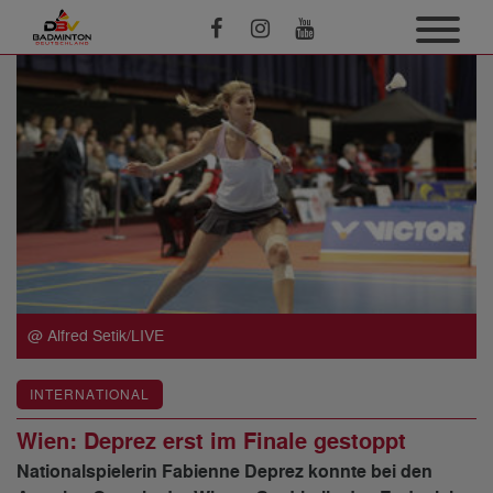
@ Alfred Setik/LIVE
INTERNATIONAL
Wien: Deprez erst im Finale gestoppt
Nationalspielerin Fabienne Deprez konnte bei den