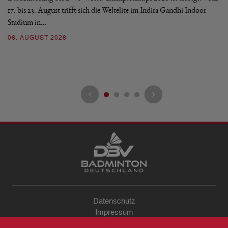
17. bis 23. August trifft sich die Weltelite im Indira Gandhi Indoor
Hi
Stadium in…
de
si
06. AUGUST 2026
30
Datenschutz
Impressum
Sitemap