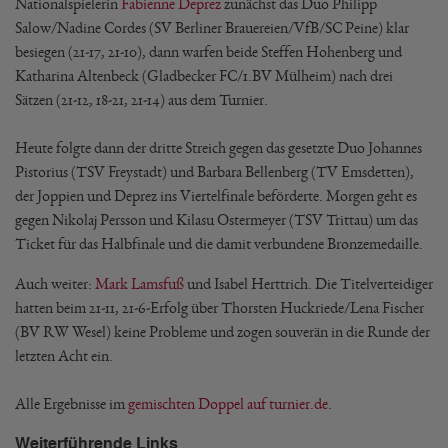
Nationalspielerin
Fabienne Deprez
zunächst das Duo Philipp
Salow/Nadine Cordes (SV Berliner Brauereien/VfB/SC Peine) klar
besiegen (21-17, 21-10), dann warfen beide Steffen Hohenberg und
Katharina Altenbeck (Gladbecker FC/1.BV Mülheim) nach drei
Sätzen (21-12, 18-21, 21-14) aus dem Turnier.
Heute folgte dann der dritte Streich gegen das gesetzte Duo Johannes
Pistorius (TSV Freystadt) und Barbara Bellenberg (TV Emsdetten),
der Joppien und Deprez ins Viertelfinale beförderte. Morgen geht es
gegen Nikolaj Persson und Kilasu Ostermeyer (TSV Trittau) um das
Ticket für das Halbfinale und die damit verbundene Bronzemedaille.
Auch weiter:
Mark Lamsfuß
und Isabel Herttrich. Die Titelverteidiger
hatten beim 21-11, 21-6-Erfolg über Thorsten Huckriede/Lena Fischer
(BV RW Wesel) keine Probleme und zogen souverän in die Runde der
letzten Acht ein.
Alle Ergebnisse im
gemischten Doppel auf turnier.de
.
Weiterführende Links