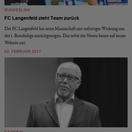
BUNDESLIGA
FC Langenfeld zieht Team zurück
N
D
Der FC Langenfeld hat seine Mannschaft mit sofortiger Wirkung aus
r
der 1. Bundesliga zurückgezogen. Das teilte der Verein heute auf seiner
Website mit.
De
Me
02. FEBRUAR 2017
Au
14