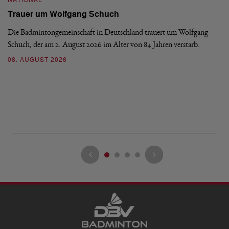
NATIONAL
Trauer um Wolfgang Schuch
N
Die Badmintongemeinschaft in Deutschland trauert um Wolfgang
D
Schuch, der am 2. August 2026 im Alter von 84 Jahren verstarb.
b
08. AUGUST 2026
De
En
be
09