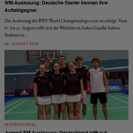
WM-Auslosung: Deutsche Starter kennen ihre
B
Auftaktgegner
U
d
Die Auslosung der BWF World Championships 2026 ist erfolgt. Vom
Hi
17. bis 23. August trifft sich die Weltelite im Indira Gandhi Indoor
de
Stadium in…
si
06. AUGUST 2026
30
INTERNATIONAL
I