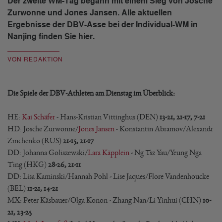
Der zweite WM-Tag begann mit einem Sieg von Josche
Zurwonne und Jones Jansen. Alle aktuellen
Ergebnisse der DBV-Asse bei der Individual-WM in
Nanjing finden Sie hier.
VON REDAKTION
Die Spiele der DBV-Athleten am Dienstag im Überblick:
HE:
Kai Schäfer
- Hans-Kristian Vittinghus (DEN)
13-21, 21-17, 7-21
HD: Josche Zurwonne/
Jones Jansen
- Konstantin Abramov/Alexandr
Zinchenko (RUS)
21-15, 21-17
DD: Johanna Goliszewski/
Lara Käpplein
- Ng Tsz Yau/Yeung Nga
Ting (HKG)
28-26, 21-11
DD: Lisa Kaminski/Hannah Pohl - Lise Jaques/Flore Vandenhoucke
(BEL)
11-21, 14-21
MX: Peter Käsbauer/Olga Konon - Zhang Nan/Li Yinhui (CHN)
10-
21, 23-25