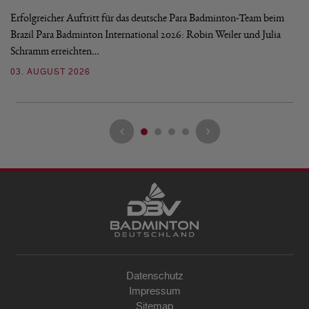
Erfolgreicher Auftritt für das deutsche Para Badminton-Team beim
Di
Brazil Para Badminton International 2026: Robin Weiler und Julia
de
Schramm erreichten…
Gl
03. AUGUST 2026
28
Datenschutz
Impressum
Sitemap