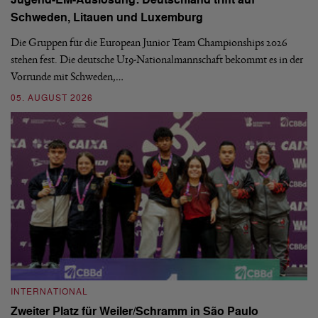
Jugend-EM-Auslosung: Deutschland trifft auf
B
Schweden, Litauen und Luxemburg
S
Die Gruppen für die European Junior Team Championships 2026
De
stehen fest. Die deutsche U19-Nationalmannschaft bekommt es in der
ve
Vorrunde mit Schweden,…
gr
05. AUGUST 2026
03
INTERNATIONAL
I
Zweiter Platz für Weiler/Schramm in São Paulo
D