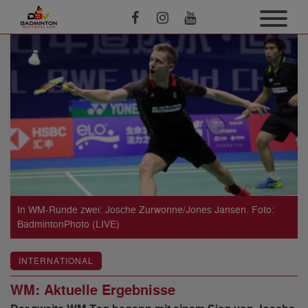
In WM-Runde zwei: Josche Zurwonne/Jones Jansen. Foto:
BadmintonPhoto (LIVE)
INTERNATIONAL
WM: Aktuelle Ergebnisse