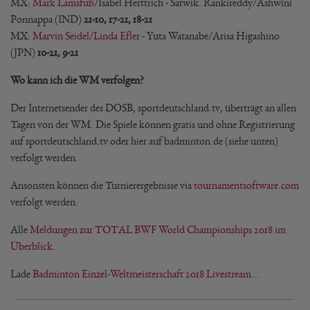
MX:
Mark Lamsfuß
/Isabel Herttrich - Satwik. Rankireddy/Ashwini
Ponnappa (IND)
21-10, 17-21, 18-21
MX:
Marvin Seidel
/
Linda Efler
- Yuta Watanabe/Arisa Higashino
(JPN)
10-21, 9-21
Wo kann ich die WM verfolgen?
Der Internetsender des DOSB, sportdeutschland.tv, überträgt an allen
Tagen von der WM. Die Spiele können gratis und ohne Registrierung
auf sportdeutschland.tv oder hier auf badminton.de (siehe unten)
verfolgt werden.
Ansonsten können die Turnierergebnisse via
tournamentsoftware.com
verfolgt werden.
Alle
Meldungen zur TOTAL BWF World Championships 2018 im
Überblick
.
Lade
Badminton Einzel-Weltmeisterschaft 2018 Livestream
...