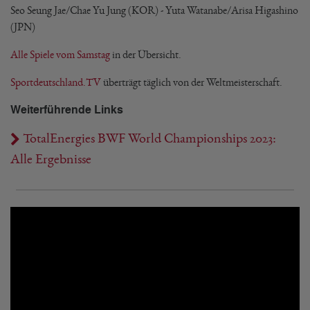
Seo Seung Jae/Chae Yu Jung (KOR) - Yuta Watanabe/Arisa Higashino
(JPN)
Alle Spiele vom Samstag
in der Übersicht.
Sportdeutschland.TV
überträgt täglich von der Weltmeisterschaft.
Weiterführende Links
TotalEnergies BWF World Championships 2023:
Alle Ergebnisse