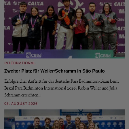
INTERNATIONAL
I
Zweiter Platz für Weiler/Schramm in São Paulo
D
Erfolgreicher Auftritt für das deutsche Para Badminton-Team beim
Di
Brazil Para Badminton International 2026: Robin Weiler und Julia
de
Schramm erreichten…
Gl
03. AUGUST 2026
28