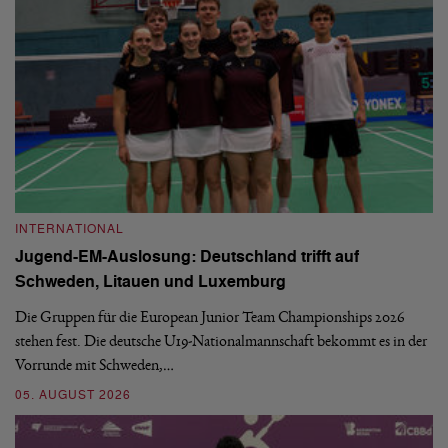
INTERNATIONAL
I
Jugend-EM-Auslosung: Deutschland trifft auf
B
Schweden, Litauen und Luxemburg
S
Die Gruppen für die European Junior Team Championships 2026
De
stehen fest. Die deutsche U19-Nationalmannschaft bekommt es in der
ve
Vorrunde mit Schweden,…
gr
05. AUGUST 2026
03