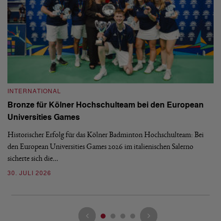
INTERNATIONAL
I
Bronze für Kölner Hochschulteam bei den European
N
Universities Games
i
Historischer Erfolg für das Kölner Badminton Hochschulteam: Bei
Me
den European Universities Games 2026 im italienischen Salerno
Tu
sicherte sich die…
ke
30. JULI 2026
23