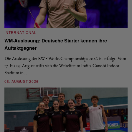
INTERNATIONAL
I
WM-Auslosung: Deutsche Starter kennen ihre
B
Auftaktgegner
U
d
Die Auslosung der BWF World Championships 2026 ist erfolgt. Vom
Hi
17. bis 23. August trifft sich die Weltelite im Indira Gandhi Indoor
de
Stadium in…
si
06. AUGUST 2026
30