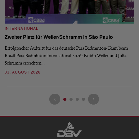
INTERNATIONAL
I
Zweiter Platz für Weiler/Schramm in São Paulo
D
Erfolgreicher Auftritt für das deutsche Para Badminton-Team beim
Di
Brazil Para Badminton International 2026: Robin Weiler und Julia
de
Schramm erreichten…
Gl
03. AUGUST 2026
28