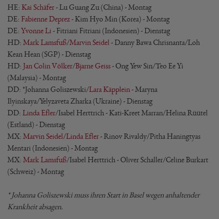
HE:
Kai Schäfer
- Lu Guang Zu (China) - Montag
DE:
Fabienne Deprez
- Kim Hyo Min (Korea) - Montag
DE:
Yvonne Li
-
Fitriani Fitriani (Indonesien) - Dienstag
HD:
Mark Lamsfuß
/
Marvin Seidel
- Danny Bawa Chrisnanta/Loh
Kean Hean (SGP) - Dienstag
HD:
Jan Colin Völker
/
Bjarne Geiss
- Ong Yew Sin/Teo Ee Yi
(Malaysia) - Montag
DD: *Johanna Goliszewski/
Lara Käpplein
- Maryna
Ilyinskaya/Yelyzaveta Zharka (Ukraine) - Dienstag
DD:
Linda Efler
/Isabel Herttrich - Kati-Kreet Marran/Helina Rüütel
(Estland) - Dienstag
MX:
Marvin Seidel
/
Linda Efler
- Rinov Rivaldy/Pitha Haningtyas
Mentari (Indonesien) - Montag
MX:
Mark Lamsfuß
/Isabel Herttrich - Oliver Schaller/Celine Burkart
(Schweiz) - Montag
* Johanna Goliszewski muss ihren Start in Basel wegen anhaltender
Krankheit absagen.