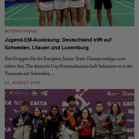
INTERNATIONAL
I
Jugend-EM-Auslosung: Deutschland trifft auf
B
Schweden, Litauen und Luxemburg
S
Die Gruppen für die European Junior Team Championships 2026
De
stehen fest. Die deutsche U19-Nationalmannschaft bekommt es in der
ve
Vorrunde mit Schweden,…
gr
05. AUGUST 2026
03