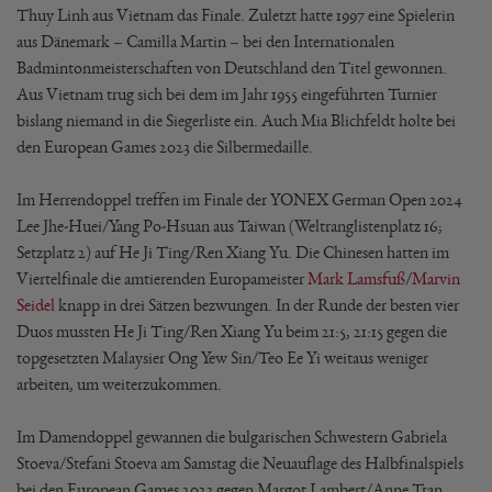
Thuy Linh aus Vietnam das Finale. Zuletzt hatte 1997 eine Spielerin
aus Dänemark – Camilla Martin – bei den Internationalen
Badmintonmeisterschaften von Deutschland den Titel gewonnen.
Aus Vietnam trug sich bei dem im Jahr 1955 eingeführten Turnier
bislang niemand in die Siegerliste ein. Auch Mia Blichfeldt holte bei
den European Games 2023 die Silbermedaille.
Im Herrendoppel treffen im Finale der YONEX German Open 2024
Lee Jhe-Huei/Yang Po-Hsuan aus Taiwan (Weltranglistenplatz 16;
Setzplatz 2) auf He Ji Ting/Ren Xiang Yu. Die Chinesen hatten im
Viertelfinale die amtierenden Europameister
Mark Lamsfuß
/
Marvin
Seidel
knapp in drei Sätzen bezwungen. In der Runde der besten vier
Duos mussten He Ji Ting/Ren Xiang Yu beim 21:5, 21:15 gegen die
topgesetzten Malaysier Ong Yew Sin/Teo Ee Yi weitaus weniger
arbeiten, um weiterzukommen.
Im Damendoppel gewannen die bulgarischen Schwestern Gabriela
Stoeva/Stefani Stoeva am Samstag die Neuauflage des Halbfinalspiels
bei den European Games 2023 gegen Margot Lambert/Anne Tran