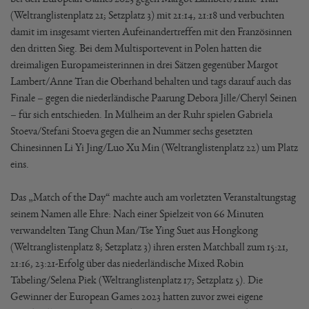
(Weltranglistenplatz 21; Setzplatz 3) mit 21:14, 21:18 und verbuchten
damit im insgesamt vierten Aufeinandertreffen mit den Französinnen
den dritten Sieg. Bei dem Multisportevent in Polen hatten die
dreimaligen Europameisterinnen in drei Sätzen gegenüber Margot
Lambert/Anne Tran die Oberhand behalten und tags darauf auch das
Finale – gegen die niederländische Paarung Debora Jille/Cheryl Seinen
– für sich entschieden. In Mülheim an der Ruhr spielen Gabriela
Stoeva/Stefani Stoeva gegen die an Nummer sechs gesetzten
Chinesinnen Li Yi Jing/Luo Xu Min (Weltranglistenplatz 22) um Platz
eins.
Das „Match of the Day“ machte auch am vorletzten Veranstaltungstag
seinem Namen alle Ehre: Nach einer Spielzeit von 66 Minuten
verwandelten Tang Chun Man/Tse Ying Suet aus Hongkong
(Weltranglistenplatz 8; Setzplatz 3) ihren ersten Matchball zum 15:21,
21:16, 23:21-Erfolg über das niederländische Mixed Robin
Tabeling/Selena Piek (Weltranglistenplatz 17; Setzplatz 5). Die
Gewinner der European Games 2023 hatten zuvor zwei eigene