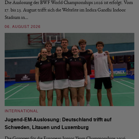
d
Die Auslosung der BWF World Championships 2026 ist erfolgt. Vom
Hi
17. bis 23. August trifft sich die Weltelite im Indira Gandhi Indoor
de
Stadium in…
si
06. AUGUST 2026
30
INTERNATIONAL
I
Jugend-EM-Auslosung: Deutschland trifft auf
B
Schweden, Litauen und Luxemburg
S
Die Gruppen für die European Junior Team Championships 2026
De