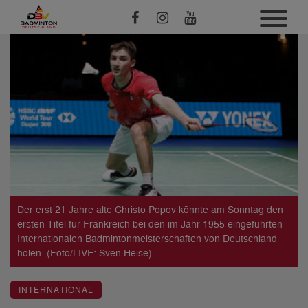
Der erst 21 Jahre alte Christo Popov könnte am Sonntag den
ersten Titel für Frankreich bei den im Jahr 1955 eingeführten
Internationalen Badmintonmeisterschaften von Deutschland
holen. (Foto/LIVE: Sven Heise)
INTERNATIONAL