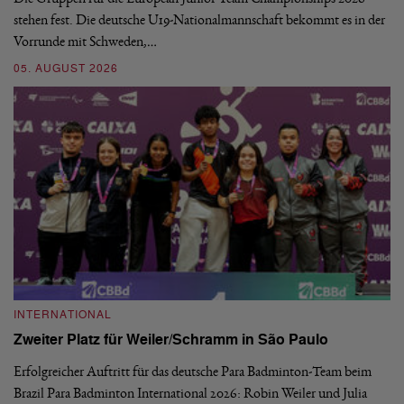
stehen fest. Die deutsche U19-Nationalmannschaft bekommt es in der
ve
Vorrunde mit Schweden,…
gr
05. AUGUST 2026
03
INTERNATIONAL
I
Zweiter Platz für Weiler/Schramm in São Paulo
D
Erfolgreicher Auftritt für das deutsche Para Badminton-Team beim
Di
Brazil Para Badminton International 2026: Robin Weiler und Julia
de