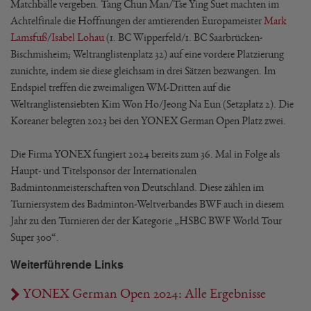
Matchbälle vergeben. Tang Chun Man/Tse Ying Suet machten im
Achtelfinale die Hoffnungen der amtierenden Europameister
Mark
Lamsfuß
/
Isabel Lohau
(1. BC Wipperfeld/1. BC Saarbrücken-
Bischmisheim; Weltranglistenplatz 32) auf eine vordere Platzierung
zunichte, indem sie diese gleichsam in drei Sätzen bezwangen. Im
Endspiel treffen die zweimaligen WM-Dritten auf die
Weltranglistensiebten Kim Won Ho/Jeong Na Eun (Setzplatz 2). Die
Koreaner belegten 2023 bei den YONEX German Open Platz zwei.
Die Firma YONEX fungiert 2024 bereits zum 36. Mal in Folge als
Haupt- und Titelsponsor der Internationalen
Badmintonmeisterschaften von Deutschland. Diese zählen im
Turniersystem des Badminton-Weltverbandes BWF auch in diesem
Jahr zu den Turnieren der der Kategorie „HSBC BWF World Tour
Super 300“.
Weiterführende Links
YONEX German Open 2024: Alle Ergebnisse