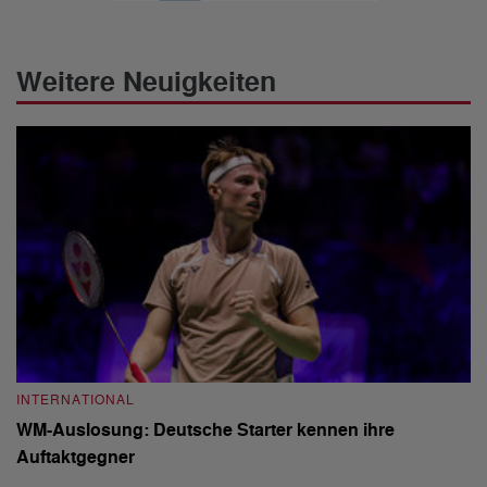
Weitere Neuigkeiten
INTERNATIONAL
I
WM-Auslosung: Deutsche Starter kennen ihre
B
Auftaktgegner
U