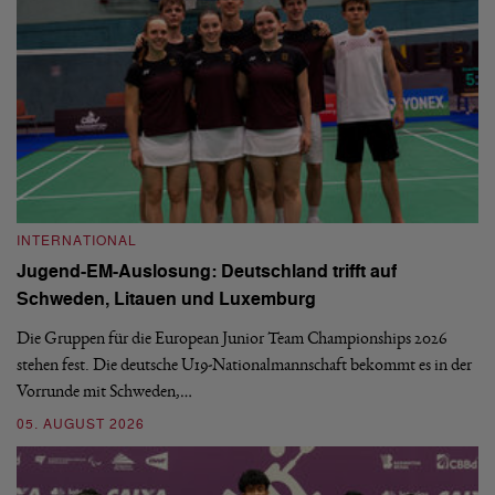
INTERNATIONAL
I
Jugend-EM-Auslosung: Deutschland trifft auf
B
Schweden, Litauen und Luxemburg
S
Die Gruppen für die European Junior Team Championships 2026
De
stehen fest. Die deutsche U19-Nationalmannschaft bekommt es in der
ve
Vorrunde mit Schweden,…
gr
05. AUGUST 2026
03