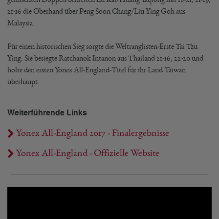
21-16 die Oberhand über Peng Soon Chang/Liu Ying Goh aus
Malaysia.
Für einen historischen Sieg sorgte die Weltranglisten-Erste Tai Tzu
Ying. Sie besiegte Ratchanok Intanon aus Thailand 21-16, 22-20 und
holte den ersten Yonex All-England-Titel für ihr Land Taiwan
überhaupt.
Weiterführende Links
Yonex All-England 2017 - Finalergebnisse
Yonex All-England - Offizielle Website