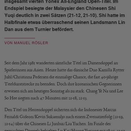
insgesamt vierten Yonex All-England Open-Titel. Im
Endspiel besiegte der Malaysier den Chinesen Shi
Yuqi deutlich in zwei Sätzen (21-12, 21-10). Shi hatte im
Halbfinale etwas überraschend seinen Landsmann Lin
Dan aus dem Turnier befördert.
VON MANUEL RÖSLER
Seit dem Jahr 1981 wanderten sämtliche Titel im Damendoppel an
Spielerinnen aus Asien. Heute hatte das dänische Duo Kamilla Rytter
Juhl/Christinna Pedersen die einmalige Chance, die fast 40-jährige
Titeldurststrecke zu beenden. Doch ihre koreanischen Gegnerinnen
erwiesen sich am heutigen Sonntag als zu stark. Chang Ye Na und Lee
So Hee siegten nach 47 Minuten mit 21-18, 21-13.
Den Titel im Herrendoppel sicherten sich die Indonesier Marcus
Fernaldi Gideon/Kevin Sukamuljo nach einem Zweisatzerfolg (21-19,
21-14) über die Chinesen Li Junhui/Liu Yuchen. Im Finale des
gemischten Doppels behielten Lu Kai/Huang Yaqiong mit 18-21, 21-19,