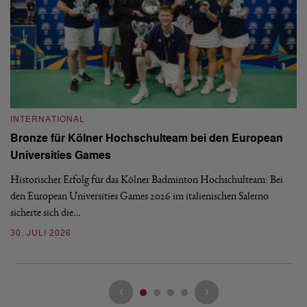
INTERNATIONAL
I
Bronze für Kölner Hochschulteam bei den European
N
Universities Games
i
Historischer Erfolg für das Kölner Badminton Hochschulteam: Bei
Me
den European Universities Games 2026 im italienischen Salerno
Tu
sicherte sich die…
ke
30. JULI 2026
23