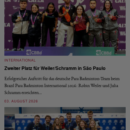
INTERNATIONAL
I
Zweiter Platz für Weiler/Schramm in São Paulo
D
Erfolgreicher Auftritt für das deutsche Para Badminton-Team beim
Di
Brazil Para Badminton International 2026: Robin Weiler und Julia
de
Schramm erreichten…
Gl
03. AUGUST 2026
28