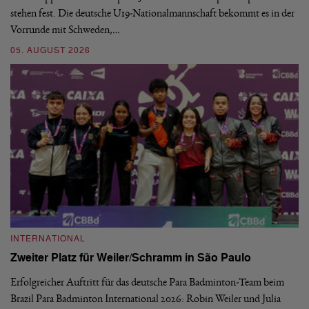
stehen fest. Die deutsche U19-Nationalmannschaft bekommt es in der
ve
Vorrunde mit Schweden,…
gr
05. AUGUST 2026
03
INTERNATIONAL
I
Zweiter Platz für Weiler/Schramm in São Paulo
D
Erfolgreicher Auftritt für das deutsche Para Badminton-Team beim
Di
Brazil Para Badminton International 2026: Robin Weiler und Julia
de