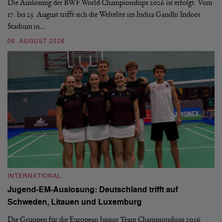
d
Die Auslosung der BWF World Championships 2026 ist erfolgt. Vom
Hi
17. bis 23. August trifft sich die Weltelite im Indira Gandhi Indoor
de
Stadium in…
si
06. AUGUST 2026
30
INTERNATIONAL
I
Jugend-EM-Auslosung: Deutschland trifft auf
B
Schweden, Litauen und Luxemburg
S
Die Gruppen für die European Junior Team Championships 2026
De