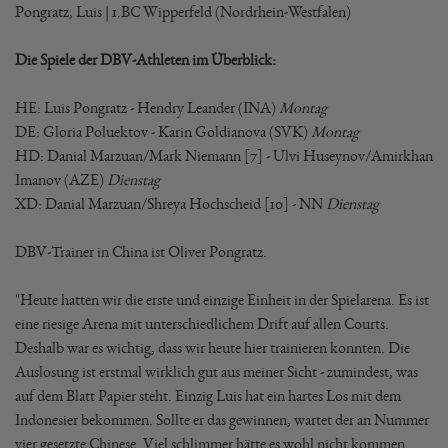
Pongratz, Luis | 1.BC Wipperfeld (Nordrhein-Westfalen)
Die Spiele der DBV-Athleten im Überblick:
HE: Luis Pongratz - Hendry Leander (INA)
Montag
DE: Gloria Poluektov - Karin Goldianova (SVK)
Montag
HD: Danial Marzuan/Mark Niemann [7] - Ulvi Huseynov/Amirkhan
Imanov (AZE)
Dienstag
XD: Danial Marzuan/Shreya Hochscheid [10] - NN
Dienstag
DBV-Trainer in China ist Oliver Pongratz.
"Heute hatten wir die erste und einzige Einheit in der Spielarena. Es ist
eine riesige Arena mit unterschiedlichem Drift auf allen Courts.
Deshalb war es wichtig, dass wir heute hier trainieren konnten. Die
Auslosung ist erstmal wirklich gut aus meiner Sicht - zumindest, was
auf dem Blatt Papier steht. Einzig Luis hat ein hartes Los mit dem
Indonesier bekommen. Sollte er das gewinnen, wartet der an Nummer
vier gesetzte Chinese. Viel schlimmer hätte es wohl nicht kommen