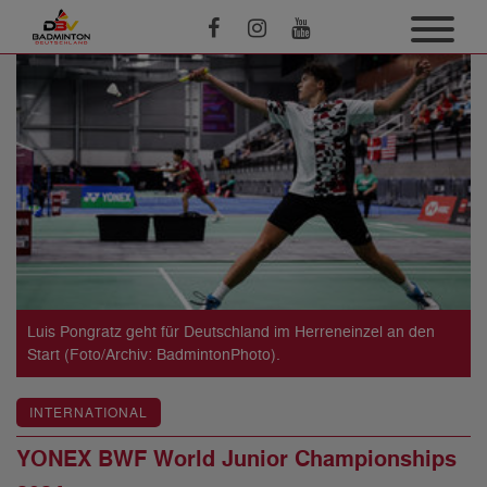
Luis Pongratz geht für Deutschland im Herreneinzel an den
Start (Foto/Archiv: BadmintonPhoto).
INTERNATIONAL
YONEX BWF World Junior Championships