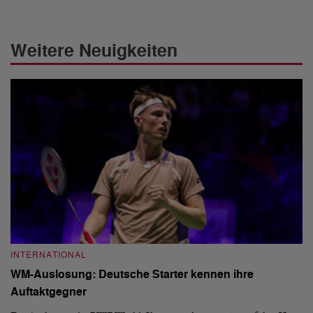
Weitere Neuigkeiten
INTERNATIONAL
I
WM-Auslosung: Deutsche Starter kennen ihre
B
Auftaktgegner
U