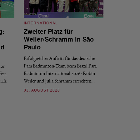
INTERNATIONAL
g:
Zweiter Platz für
INTERNATIONAL
Weiler/Schramm in São
Bronze für 
nd
Paulo
den Europea
Erfolgreicher Auftritt für das deutsche
Historischer Erfol
Para Badminton-Team beim Brazil Para
ior
Bei den European U
Badminton International 2026: Robin
est.
Salerno sicherte sic
Weiler und Julia Schramm erreichten…
haft
30. JULI 2026
03. AUGUST 2026