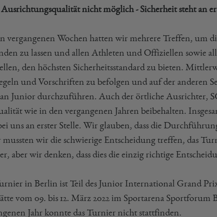
usrichtungsqualität nicht möglich - Sicherheit steht an ers
en vergangenen Wochen hatten wir mehrere Treffen, um die
finden zu lassen und allen Athleten und Offiziellen sowie 
ellen, den höchsten Sicherheitsstandard zu bieten. Mittlerw
Regeln und Vorschriften zu befolgen und auf der anderen 
n Junior durchzuführen. Auch der örtliche Ausrichter, S
ualität wie in den vergangenen Jahren beibehalten. Insgesam
 bei uns an erster Stelle. Wir glauben, dass die Durchführu
 mussten wir die schwierige Entscheidung treffen, das Turn
r, aber wir denken, dass dies die einzig richtige Entscheidu
urnier in Berlin ist Teil des Junior International Grand 
ätte vom 09. bis 12. März 2022 im Sportarena Sportforum B
ngenen Jahr konnte das Turnier nicht stattfinden.