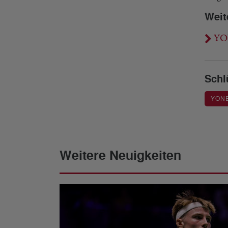
Weit
YON
Schl
YON
Weitere Neuigkeiten