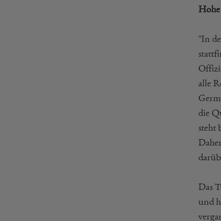
Hohe A
"In d
statt
Offizi
alle 
Germa
die Q
steht
Daher
darübe
Das T
und h
verga