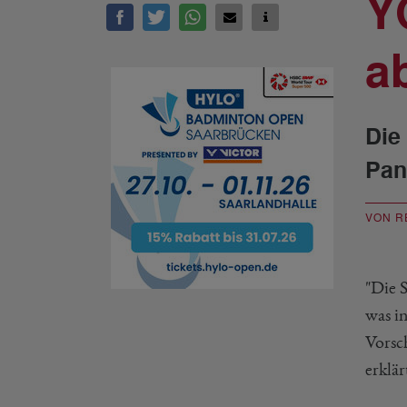
Y
a
Die
Pan
VON R
"Die 
was i
Vorsc
erklä