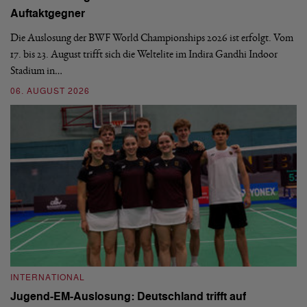
Auftaktgegner
U
d
Die Auslosung der BWF World Championships 2026 ist erfolgt. Vom
Hi
17. bis 23. August trifft sich die Weltelite im Indira Gandhi Indoor
de
Stadium in…
si
06. AUGUST 2026
30
INTERNATIONAL
I
Jugend-EM-Auslosung: Deutschland trifft auf
B