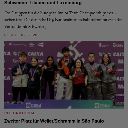
Schweden, Litauen und Luxemburg
S
Die Gruppen für die European Junior Team Championships 2026
De
stehen fest. Die deutsche U19-Nationalmannschaft bekommt es in der
ve
Vorrunde mit Schweden,…
gr
05. AUGUST 2026
03
INTERNATIONAL
I
Zweiter Platz für Weiler/Schramm in São Paulo
D