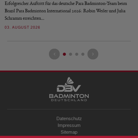
Erfolgreicher Auftritt für das deutsche Para Badminton-Team beim
Di
Brazil Para Badminton International 2026: Robin Weiler und Julia
de
Schramm erreichten…
Gl
03. AUGUST 2026
28
Datenschutz
Impressum
Sitemap