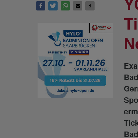
Y
T
N
Exa
Bad
Ger
Spo
ermi
Tic
Bad