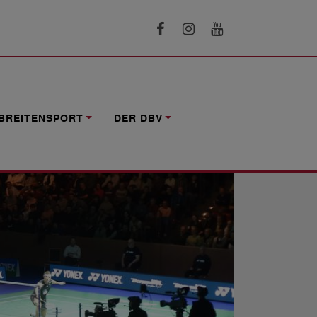
25
BREITENSPORT
DER DBV