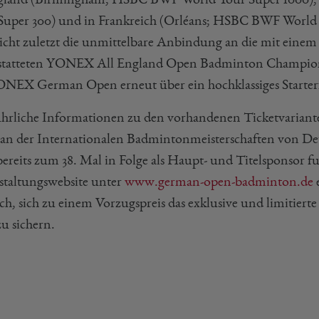
Super 300) und in Frankreich (Orléans; HSBC BWF World T
nicht zuletzt die unmittelbare Anbindung an die mit einem
statteten YONEX All England Open Badminton Championsh
ONEX German Open erneut über ein hochklassiges Starterf
hrliche Informationen zu den vorhandenen Ticketvariant
lan der Internationalen Badmintonmeisterschaften von D
bereits zum 38. Mal in Folge als Haupt- und Titelsponsor f
staltungswebsite unter
www.german-open-badminton.de
e
ch, sich zu einem Vorzugspreis das exklusive und limiti
zu sichern.