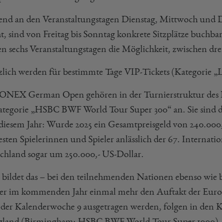
nd an den Veranstaltungstagen Dienstag, Mittwoch und Do
ht, sind von Freitag bis Sonntag konkrete Sitzplätze buch
len sechs Veranstaltungstagen die Möglichkeit, zwischen dr
zlich werden für bestimmte Tage VIP-Tickets (Kategorie „
ONEX German Open gehören in der Turnierstruktur des
ategorie „HSBC BWF World Tour Super 300“ an. Sie sind da
n diesem Jahr: Wurde 2025 ein Gesamtpreisgeld von 240.000,-
esten Spielerinnen und Spieler anlässlich der 67. Interna
chland sogar um 250.000,- US-Dollar.
 bildet das – bei den teilnehmenden Nationen ebenso wie 
er im kommenden Jahr einmal mehr den Auftakt der Eu
n der Kalenderwoche 9 ausgetragen werden, folgen in den K
gland (Birmingham; HSBC BWF World Tour Super 1000), 