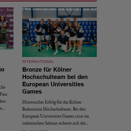
INTERNATIONAL
INTERNATIONAL
ão
Bronze für Kölner
BWF-Kalend
Hochschulteam bei den
Zählweise, 
European Universities
sche
Der Weltverband BW
Games
Para
2028 veröffentlich
bin
Historischer Erfolg für das Kölner
Finals. Zwei grun
en…
Badminton Hochschulteam: Bei den
03. JULI 2026
European Universities Games 2026 im
italienischen Salerno sicherte sich die…