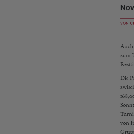
Nov
VON C
Auch 
zum T
Restti
Die Pr
zwisc
168,0
Sonnt
Turni
von F
Grupp