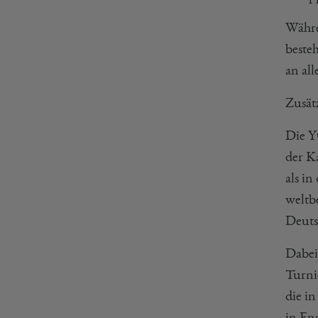
Währe
beste
an al
Zusät
Die Y
der K
als i
weltb
Deuts
Dabei
Turni
die i
in En