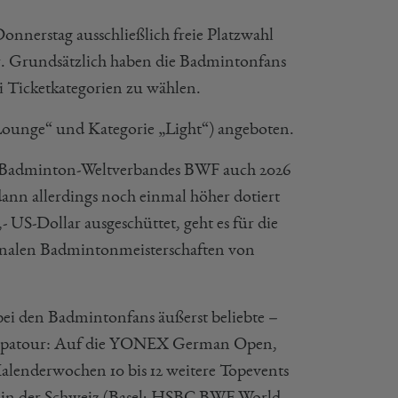
nnerstag ausschließlich freie Platzwahl
bar. Grundsätzlich haben die Badmintonfans
ei Ticketkategorien zu wählen.
Lounge“ und Kategorie „Light“) angeboten.
 Badminton-Weltverbandes BWF auch 2026
nn allerdings noch einmal höher dotiert
 US-Dollar ausgeschüttet, geht es für die
tionalen Badmintonmeisterschaften von
bei den Badmintonfans äußerst beliebte –
ropatour: Auf die YONEX German Open,
alenderwochen 10 bis 12 weitere Topevents
in der Schweiz (Basel; HSBC BWF World