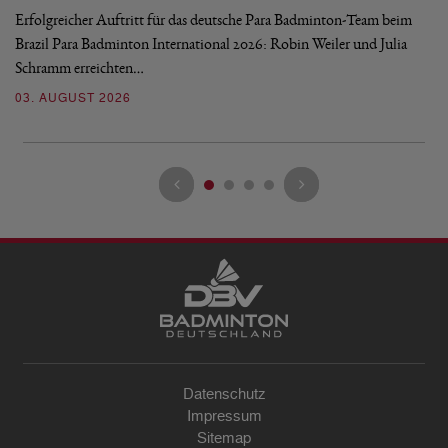
Erfolgreicher Auftritt für das deutsche Para Badminton-Team beim
Di
Brazil Para Badminton International 2026: Robin Weiler und Julia
de
Schramm erreichten…
Gl
03. AUGUST 2026
28
Datenschutz
Impressum
Sitemap