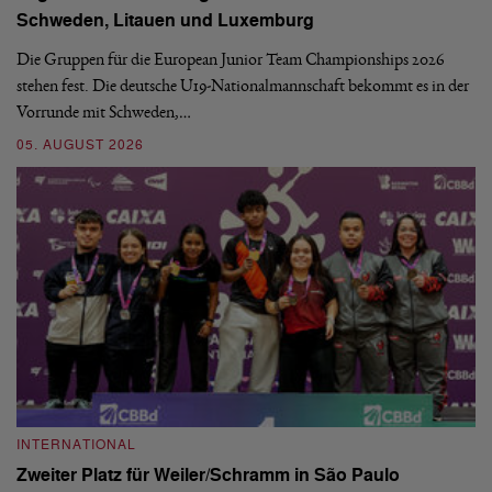
Schweden, Litauen und Luxemburg
S
Die Gruppen für die European Junior Team Championships 2026
De
stehen fest. Die deutsche U19-Nationalmannschaft bekommt es in der
ve
Vorrunde mit Schweden,…
gr
05. AUGUST 2026
03
INTERNATIONAL
I
Zweiter Platz für Weiler/Schramm in São Paulo
D