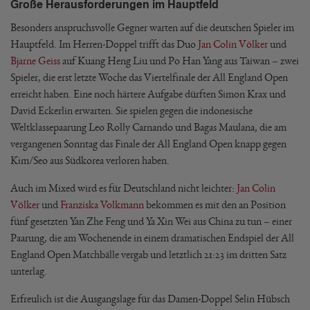
Große Herausforderungen im Hauptfeld
Besonders anspruchsvolle Gegner warten auf die deutschen Spieler im
Hauptfeld. Im Herren-Doppel trifft das Duo
Jan Colin Völker
und
Bjarne Geiss
auf Kuang Heng Liu und Po Han Yang aus Taiwan – zwei
Spieler, die erst letzte Woche das Viertelfinale der All England Open
erreicht haben. Eine noch härtere Aufgabe dürften Simon Krax und
David Eckerlin erwarten. Sie spielen gegen die indonesische
Weltklassepaarung Leo Rolly Carnando und Bagas Maulana, die am
vergangenen Sonntag das Finale der All England Open knapp gegen
Kim/Seo aus Südkorea verloren haben.
Auch im Mixed wird es für Deutschland nicht leichter:
Jan Colin
Völker
und
Franziska Volkmann
bekommen es mit den an Position
fünf gesetzten Yan Zhe Feng und Ya Xin Wei aus China zu tun – einer
Paarung, die am Wochenende in einem dramatischen Endspiel der All
England Open Matchbälle vergab und letztlich 21:23 im dritten Satz
unterlag.
Erfreulich ist die Ausgangslage für das Damen-Doppel Selin Hübsch