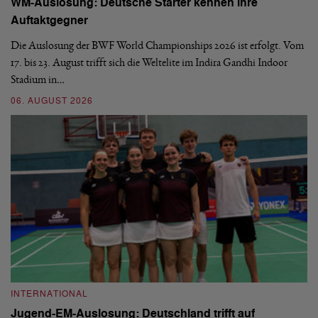
WM-Auslosung: Deutsche Starter kennen ihre
B
Auftaktgegner
U
d
Die Auslosung der BWF World Championships 2026 ist erfolgt. Vom
Hi
17. bis 23. August trifft sich die Weltelite im Indira Gandhi Indoor
de
Stadium in…
si
06. AUGUST 2026
30
INTERNATIONAL
I
Jugend-EM-Auslosung: Deutschland trifft auf
B