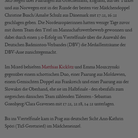
Satz-Siegen über Paarungen aus Griechenland, England, aus der Türkei
und aus Norwegen erst in der Runde der besten vier Mädchendoppel
Christine Busch/Amalie Schulz aus Dänemark mit 17:21, 16:21
geschlagen geben. Die Nordeuropäerinnen hatten wenige Tage zuvor
mit ihrem Team den Titel im Mannschaftswettbewerb gewonnen und
dabei durch einen 3:0-Erfolg im Viertelfinale über die Auswahl des
Deutschen Badminton-Verbandes (DBV) die Medaillenträume der
DBV-Asse zunichtegemacht.
Im Mixed behielten
Matthias Kicklitz
und Emma Moszczynski
gegenüber einem schottischen Duo, einer Paarung aus Moldawien,
einem Gemischten Doppel aus Frankreich und einer Paarung aus der
Slowakei die Oberhand, ehe sie im Halbfinale - den ebenfalls zum
siegreichen dänischen Team zählenden Talenten - Sebastian
Grønbjerg/Clara Graversen mit 17:21, 21:18, 14:21 unterlagen.
Bis ins Viertelfinale kam in Prag aus deutscher Sicht Ann-Kathrin
Spöri (TuS Geretsried) im Mädcheneinzel.