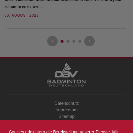
Schramm erreichten…
Gl
03. AUGUST 2026
28
Datenschutz
Impressum
Sitemap
Kontakt
Archiv
Cookies erleichtern die Bereitstellung unserer Dienste. Mit