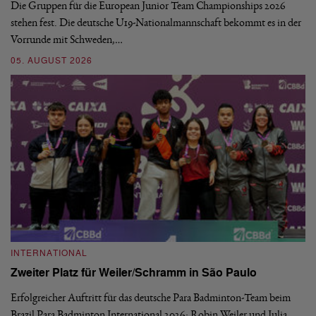
Die Gruppen für die European Junior Team Championships 2026
De
stehen fest. Die deutsche U19-Nationalmannschaft bekommt es in der
ve
Vorrunde mit Schweden,…
gr
05. AUGUST 2026
03
INTERNATIONAL
I
Zweiter Platz für Weiler/Schramm in São Paulo
D
Erfolgreicher Auftritt für das deutsche Para Badminton-Team beim
Di
Brazil Para Badminton International 2026: Robin Weiler und Julia
de