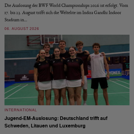
d
Die Auslosung der BWF World Championships 2026 ist erfolgt. Vom
Hi
17. bis 23. August trifft sich die Weltelite im Indira Gandhi Indoor
de
Stadium in…
si
06. AUGUST 2026
30
INTERNATIONAL
I
Jugend-EM-Auslosung: Deutschland trifft auf
B
Schweden, Litauen und Luxemburg
S