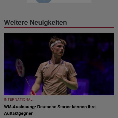
Weitere Neuigkeiten
INTERNATIONAL
I
WM-Auslosung: Deutsche Starter kennen ihre
B
Auftaktgegner
U