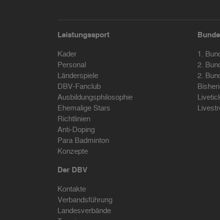
Leistungssport
Bunde
Kader
1. Bun
Personal
2. Bun
Länderspiele
2. Bun
DBV-Fanclub
Bisher
Ausbildungsphilosophie
Livetic
Ehemalige Stars
Livest
Richtlinien
Anti-Doping
Para Badminton
Konzepte
Der DBV
Kontakte
Verbandsführung
Landesverbände