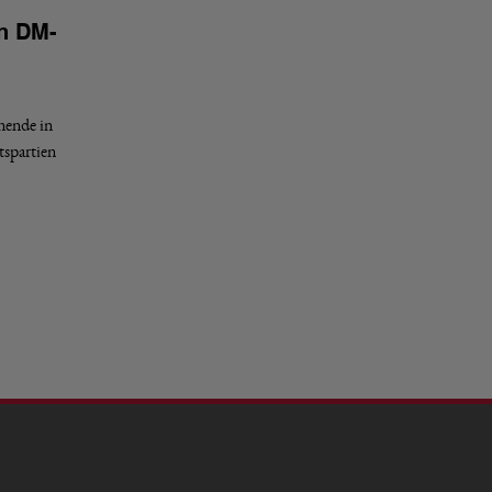
n DM-
nende in
tspartien