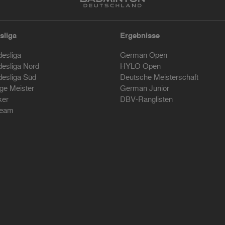
sliga
Ergebnisse
desliga
German Open
desliga Nord
HYLO Open
desliga Süd
Deutsche Meisterschaft
ige Meister
German Junior
ker
DBV-Ranglisten
ream