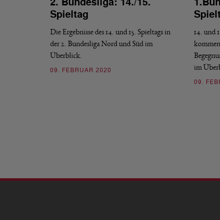
2. Bundesliga: 14./15.
1.Bun
Spieltag
Spiel
Die Ergebnisse des 14. und 15. Spieltags in
14. und 1
der 2. Bundesliga Nord und Süd im
kommend
Überblick.
Begegnun
im Überb
09. FEBRUAR 2020
09. FE