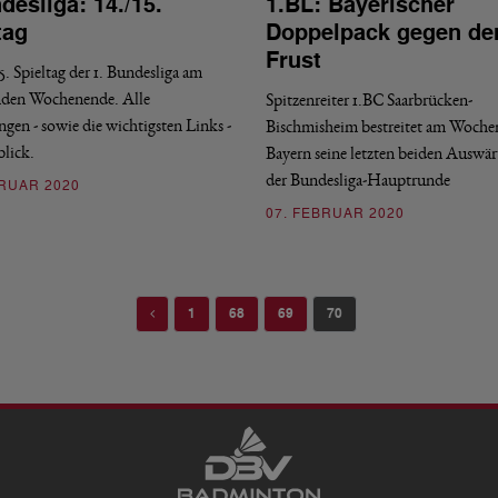
desliga: 14./15.
1.BL: Bayerischer
tag
Doppelpack gegen de
Frust
5. Spieltag der 1. Bundesliga am
en Wochenende. Alle
Spitzenreiter 1.BC Saarbrücken-
gen - sowie die wichtigsten Links -
Bischmisheim bestreitet am Woche
lick.
Bayern seine letzten beiden Auswär
der Bundesliga-Hauptrunde
BRUAR 2020
07. FEBRUAR 2020
Previous
1
68
69
70