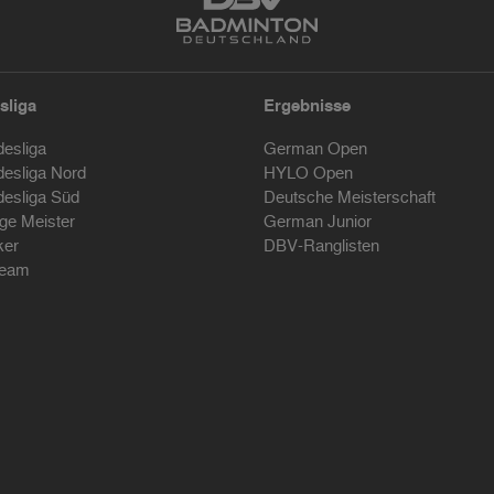
sliga
Ergebnisse
desliga
German Open
desliga Nord
HYLO Open
desliga Süd
Deutsche Meisterschaft
ige Meister
German Junior
ker
DBV-Ranglisten
ream