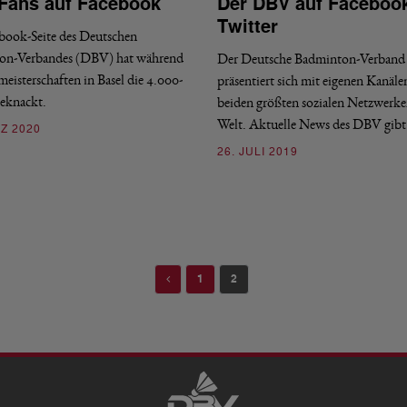
Fans auf Facebook
Der DBV auf Faceboo
Twitter
book-Seite des Deutschen
on-Verbandes (DBV) hat während
Der Deutsche Badminton-Verband
eisterschaften in Basel die 4.000-
präsentiert sich mit eigenen Kanäle
eknackt.
beiden größten sozialen Netzwerke
Welt. Aktuelle News des DBV gibt
Z 2020
26. JULI 2019
Previous
1
2