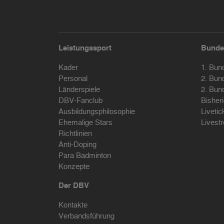
Leistungssport
Bunde
Kader
1. Bun
Personal
2. Bun
Länderspiele
2. Bun
DBV-Fanclub
Bisher
Ausbildungsphilosophie
Livetic
Ehemalige Stars
Livest
Richtlinien
Anti-Doping
Para Badminton
Konzepte
Der DBV
Kontakte
Verbandsführung