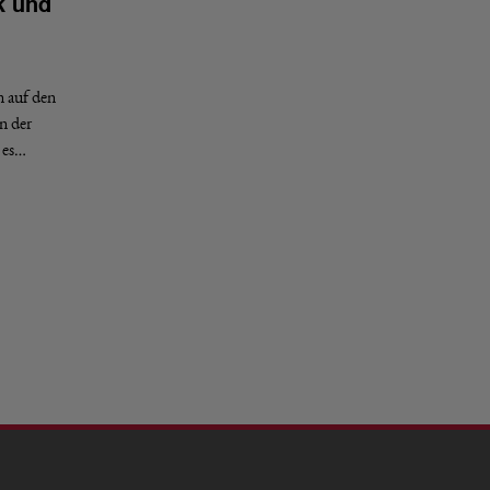
k und
n auf den
n der
 es…