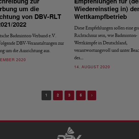
hreibung zur
Empfehlungen für (de
rbung um die
Wiedereinstieg in) de
ichtung von DBV-RLT
Wettkampfbetrieb
021/2022
Diese Empfehlungen sollen eine gr
Richtschnur sein, wie Badminton-
tsche Badminton-Verband e.V.
Wettkämpfe in Deutschland,
 folgende DBV-Veranstaltungen zur
verantwortungsvoll und unter Bea
g um die Ausrichtung aus.
des…
VEMBER 2020
14. AUGUST 2020
Next
1
2
3
5