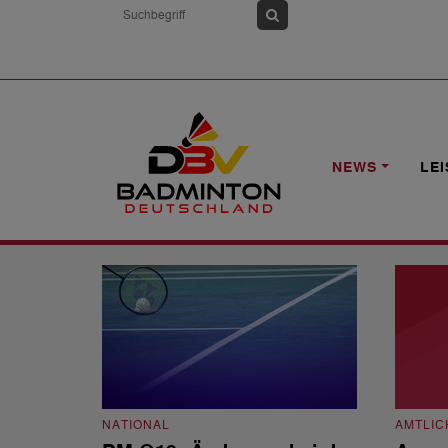
HOME
NEWS
WETTKAMPFSPORT
NEWS
LE
Wettkampfsport
NATIONAL
AMTLIC