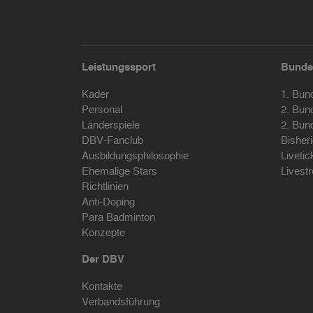
Leistungssport
Bunde
Kader
1. Bun
Personal
2. Bun
Länderspiele
2. Bun
DBV-Fanclub
Bisher
Ausbildungsphilosophie
Livetic
Ehemalige Stars
Livest
Richtlinien
Anti-Doping
Para Badminton
Konzepte
Der DBV
Kontakte
Verbandsführung