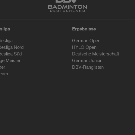
sliga
Ergebnisse
desliga
German Open
desliga Nord
HYLO Open
desliga Süd
Deutsche Meisterschaft
ige Meister
German Junior
ker
DBV-Ranglisten
ream