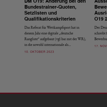
DM O19: Änderung bei den
Aussc
Bundestrainer-Quoten,
Bewe
Setzlisten und
Ausr
Qualifikationskriterien
O19 2
Das Referat für Wettkampfsport hat in
Der Deu
diesem Jahr eine digitale „deutsche
schreibt
Rangliste“ aufgebaut (vgl.bar mit der WR),
Bewerbun
in die sowohl internationale als…
17. NO
10. OKTOBER 2023