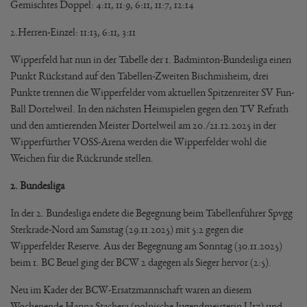
Gemischtes Doppel: 4:11, 11:9, 6:11, 11:7, 12:14
2.Herren-Einzel: 11:13, 6:11, 3:11
Wipperfeld hat nun in der Tabelle der 1. Badminton-Bundesliga einen
Punkt Rückstand auf den Tabellen-Zweiten Bischmisheim, drei
Punkte trennen die Wipperfelder vom aktuellen Spitzenreiter SV Fun-
Ball Dortelweil. In den nächsten Heimspielen gegen den TV Refrath
und den amtierenden Meister Dortelweil am 20./21.12.2025 in der
Wipperfürther VOSS-Arena werden die Wipperfelder wohl die
Weichen für die Rückrunde stellen.
2. Bundesliga
In der 2. Bundesliga endete die Begegnung beim Tabellenführer Spvgg
Sterkrade-Nord am Samstag (29.11.2025) mit 5:2 gegen die
Wipperfelder Reserve. Aus der Begegnung am Sonntag (30.11.2025)
beim 1. BC Beuel ging der BCW 2 dagegen als Sieger hervor (2:5).
Neu im Kader der BCW-Ersatzmannschaft waren an diesem
Wochenende Hanna Stachera (polnische Jugendmeisterin U17) und