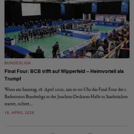
B
BUNDESLIGA
Wi
Final Four: BCB trifft auf Wipperfeld – Heimvorteil als
Es
Trumpf
Bl
de
Wenn am Samstag, 18. April 2026, um 16:00 Uhr das Final Four der 1.
Badminton Bundesliga in der Joachim-Deckarm-Halle in Saarbrücken
2
startet, richtet…
16. APRIL 2026