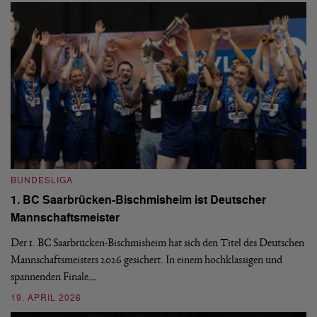
BUNDESLIGA
B
1. BC Saarbrücken-Bischmisheim ist Deutscher
Fi
Mannschaftsmeister
aus
We
d
Ba
Der 1. BC Saarbrücken-Bischmisheim hat sich den Titel des Deutschen
st
Mannschaftsmeisters 2026 gesichert. In einem hochklassigen und
spannenden Finale…
16
19. APRIL 2026