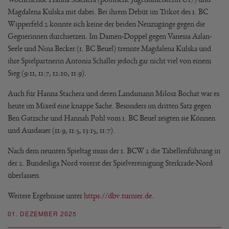
Magdalena Kulska mit dabei. Bei ihrem Debüt im Trikot des 1. BC
Wipperfeld 2 konnte sich keine der beiden Neuzugänge gegen die
Gegnerinnen durchsetzen. Im Damen-Doppel gegen Vanessa Aslan-
Seele und Nina Becker (1. BC Beuel) trennte Magdalena Kulska und
ihre Spielpartnerin Antonia Schaller jedoch gar nicht viel von einem
Sieg (9:11, 11:7, 12:10, 11:9).
Auch für Hanna Stachera und deren Landsmann Milosz Bochat war es
heute im Mixed eine knappe Sache. Besonders im dritten Satz gegen
Ben Gatzsche und Hannah Pohl vom 1. BC Beuel zeigten sie Können
und Ausdauer (11:9, 11:5, 13:15, 11:7).
Nach dem neunten Spieltag muss der 1. BCW 2 die Tabellenführung in
der 2. Bundesliga Nord vorerst der Spielvereinigung Sterkrade-Nord
überlassen.
Weitere Ergebnisse unter
https://dbv.turnier.de
.
01. DEZEMBER 2025