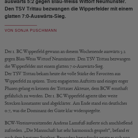
auswärts 5:2 gegen Blau-Weiss Wittorf Neumünster.
Den TSV Trittau bezwangen die Wipperfelder mit einem
glatten 7:0-Auswärts-Sieg.
VON SONJA PUSCHMANN
Der 1. BC Wipperfeld gewann an diesem Wochenende auswärts 5:2
gegen Blau-Weiss Wittorf Neumünster. Den TSV Trittau bezwangen
die Wipperfelder mit einem glatten 7:0-Auswärts-Sieg.
Der TSV Trittau bekam heute die volle Stärke der Favoriten aus
Wipperfeld zu spüren. Trotz engagierten Auftritts und einiger enger
Phasen gelang es keinem der Trittauer Akteure, dem BCW ernsthaft
gefährlich zu werden. Der 1. BC Wipperfeld agierte über weite
Strecken konstanter und abgeklärter. Am Ende stand ein deutliches
0:7, was die Dominanz der Gäste klar widerspiegelte.
BCW-Vereinsvorsitzender Andreas Lamsfuß äußerte sich anschließend
zufrieden. „Die Mannschaft hat sehr harmonisch gespielt“, befand er
nach dem heutigen Spieltag. Besonders beeindruckt zeigte er sich von