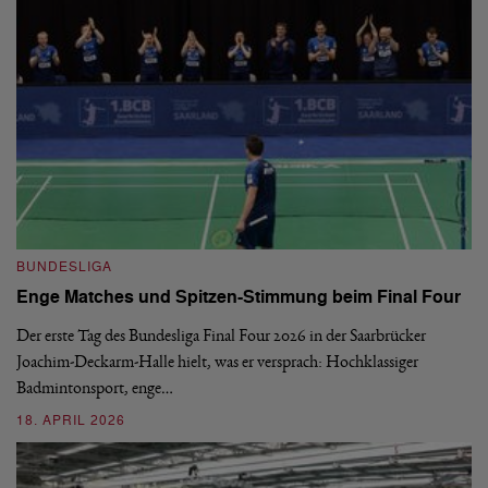
B
BUNDESLIGA
1.
Enge Matches und Spitzen-Stimmung beim Final Four
De
Wo
Der erste Tag des Bundesliga Final Four 2026 in der Saarbrücker
si
Joachim-Deckarm-Halle hielt, was er versprach: Hochklassiger
Badmintonsport, enge…
2
18. APRIL 2026