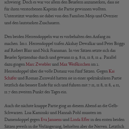
schwierig. Doch es war vor allem den Beuelern anzumerken, dass sie
für ihren verstorbenen Kapitän die Partie gewinnen wollten.
Unterstützt wurden sie dabei von den Familien Meijs und Overzier
und den lautstarken Zuschauern.
Den beiden Herrendoppeln war es vorbehalten den Anfang zu
machen. Im 1. Herrendoppel trafen Akshay Dewalkar und Peter Briggs
auf Robert Blair und Nick Fransman. In vier Sätzen setzte sich das
Beueler Spitzenduo durch und gewann 11:9, 8:11, 11:8, 11:4. Parallel
dazu gingen
Marc Zwiebler
und
Max Weißkirchen
im 2.
Herrendoppel über die volle Distanz von fünf Sätzen. Gegen
Kai
Schäfer
und Roman Zirnwald hatten sie in einer spektakulären Partie
letztlich das bessere Ende für sich und fuhren mit 7:11, 11:8, 11:8, 4:11,
11:7 den zweiten Punkt des Tages ein.
Auch die nächste knappe Partie ging an diesem Abend an die Gelb-
Schwarzen. Lisa Kaminski und Hannah Pohl mussten im
Damendoppel gegen
Eva Janssens
und
Linda Efler
in den ersten beiden
Sätzen jeweils in die Verlängerung, behielten aber die Nerven. Letztlich