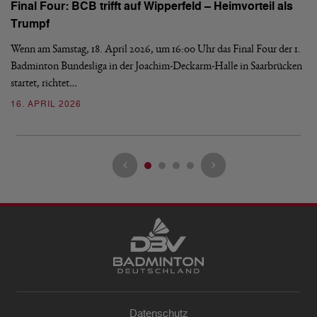
Final Four: BCB trifft auf Wipperfeld – Heimvorteil als
Es
Trumpf
Bl
de
Wenn am Samstag, 18. April 2026, um 16:00 Uhr das Final Four der 1.
Badminton Bundesliga in der Joachim-Deckarm-Halle in Saarbrücken
2
startet, richtet…
16. APRIL 2026
Datenschutz