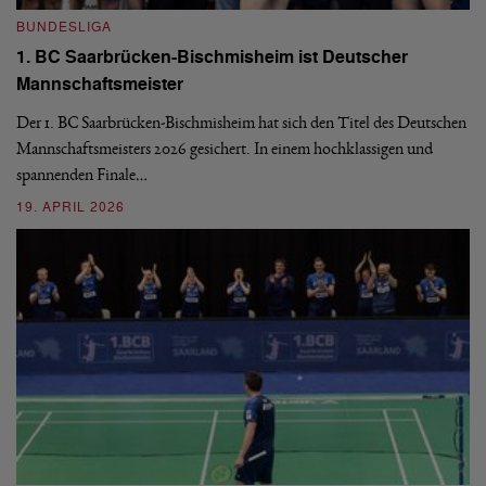
BUNDESLIGA
B
1. BC Saarbrücken-Bischmisheim ist Deutscher
Fi
Mannschaftsmeister
aus
We
d
Ba
Der 1. BC Saarbrücken-Bischmisheim hat sich den Titel des Deutschen
st
Mannschaftsmeisters 2026 gesichert. In einem hochklassigen und
spannenden Finale…
16
19. APRIL 2026
B