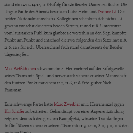
stand ein 14:12, 14:12, 11:8-Erfolg für die Beueler Damen zu Buche. Die
längste Partie des Abends bestritten Luise Heim und
Yvonne Li
. Die
beiden Nationalmannschafts-Kolleginnen schenkten sich nichts. Li
gewann zunächst die ersten beiden Sätze 13:11 und 11:8. Unterstützt
vom lautstarken Publikum glaubte sie weiterhin an den Sieg, kämpfte
Punkt um Punkt und entschied die zwei folgenden drei Sätze mit 11:8,
11:6, 11:4 für sich. Überraschend früh stand damitbereits der Beueler
Tagessieg fest.
Max Weißkirchen
schwamm im 2. Herreneinzel auf der Erfolgswelle
seines Teams mit. Spiel- und nervenstark sicherte er seiner Mannschaft
den fünften Punkt mit einem 11:2, 11:6, 11:8-Erfolg über Nick
Fransman.
Eine schwierige Partie hatte
Marc Zwiebler
im 1. Herreneinzel gegen
Kai Schäfer
zu bestreiten. Gehandicapt von einer Augenentzündung
zeigte er dennoch den gleichen Kampfgeist, wie seine Teamkollegen.
In fünf Sätzen sicherte er seinem Team mit 11:9, 12:10, 8:11, 3:11, 11:6 den
sechsten Punkt.