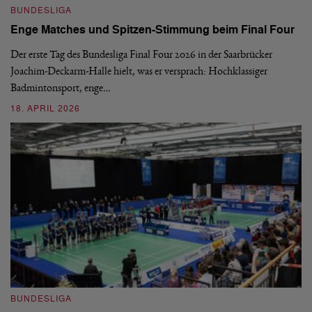
BUNDESLIGA
1.
Enge Matches und Spitzen-Stimmung beim Final Four
De
Wo
Der erste Tag des Bundesliga Final Four 2026 in der Saarbrücker
si
Joachim-Deckarm-Halle hielt, was er versprach: Hochklassiger
Badmintonsport, enge…
2
18. APRIL 2026
B
BUNDESLIGA
Wi