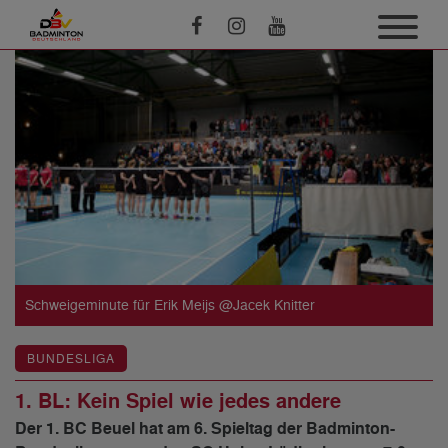
Schweigeminute für Erik Meijs @Jacek Knitter
BUNDESLIGA
1. BL: Kein Spiel wie jedes andere
Der 1. BC Beuel hat am 6. Spieltag der Badminton-