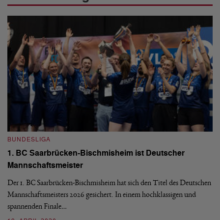
BUNDESLIGA
B
1. BC Saarbrücken-Bischmisheim ist Deutscher
Fi
Mannschaftsmeister
aus
We
d
Ba
Der 1. BC Saarbrücken-Bischmisheim hat sich den Titel des Deutschen
st
Mannschaftsmeisters 2026 gesichert. In einem hochklassigen und
spannenden Finale…
16