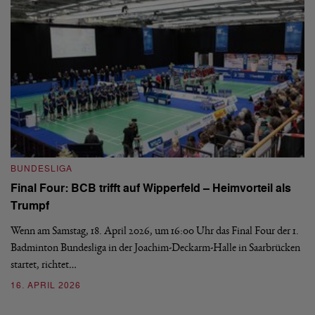
B
BUNDESLIGA
Wi
Final Four: BCB trifft auf Wipperfeld – Heimvorteil als
Es
Trumpf
Bl
de
Wenn am Samstag, 18. April 2026, um 16:00 Uhr das Final Four der 1.
Badminton Bundesliga in der Joachim-Deckarm-Halle in Saarbrücken
2
startet, richtet…
16. APRIL 2026