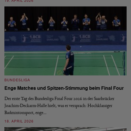
19. APRIL 2026
B
BUNDESLIGA
1.
Enge Matches und Spitzen-Stimmung beim Final Four
De
Wo
Der erste Tag des Bundesliga Final Four 2026 in der Saarbrücker
si
Joachim-Deckarm-Halle hielt, was er versprach: Hochklassiger
Badmintonsport, enge…
2
18. APRIL 2026