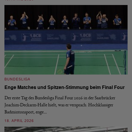
B
BUNDESLIGA
1.
Enge Matches und Spitzen-Stimmung beim Final Four
De
Wo
Der erste Tag des Bundesliga Final Four 2026 in der Saarbrücker
si
Joachim-Deckarm-Halle hielt, was er versprach: Hochklassiger
Badmintonsport, enge…
2
18. APRIL 2026