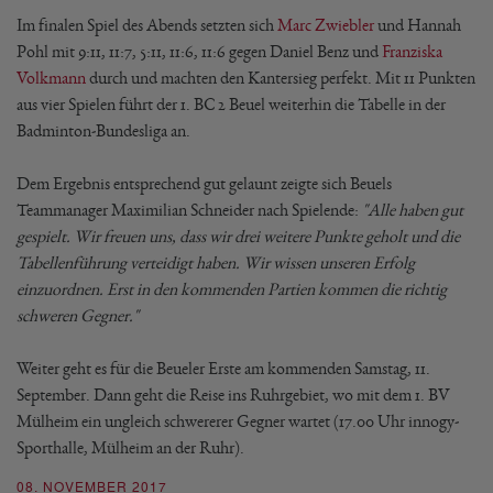
Im finalen Spiel des Abends setzten sich
Marc Zwiebler
und Hannah
Pohl mit 9:11, 11:7, 5:11, 11:6, 11:6 gegen Daniel Benz und
Franziska
Volkmann
durch und machten den Kantersieg perfekt. Mit 11 Punkten
aus vier Spielen führt der 1. BC 2 Beuel weiterhin die Tabelle in der
Badminton-Bundesliga an.
Dem Ergebnis entsprechend gut gelaunt zeigte sich Beuels
Teammanager Maximilian Schneider nach Spielende:
"Alle haben gut
gespielt. Wir freuen uns, dass wir drei weitere Punkte geholt und die
Tabellenführung verteidigt haben. Wir wissen unseren Erfolg
einzuordnen. Erst in den kommenden Partien kommen die richtig
schweren Gegner."
Weiter geht es für die Beueler Erste am kommenden Samstag, 11.
September. Dann geht die Reise ins Ruhrgebiet, wo mit dem 1. BV
Mülheim ein ungleich schwererer Gegner wartet (17.00 Uhr innogy-
Sporthalle, Mülheim an der Ruhr).
08. NOVEMBER 2017