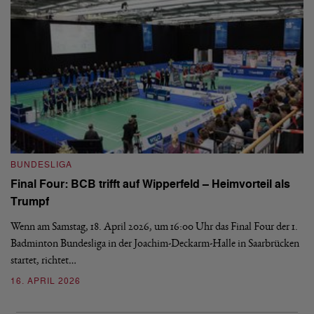
B
BUNDESLIGA
Wi
Final Four: BCB trifft auf Wipperfeld – Heimvorteil als
Es
Trumpf
Bl
de
Wenn am Samstag, 18. April 2026, um 16:00 Uhr das Final Four der 1.
Badminton Bundesliga in der Joachim-Deckarm-Halle in Saarbrücken
2
startet, richtet…
16. APRIL 2026