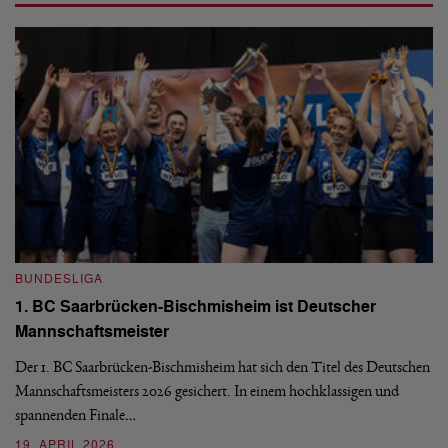
BUNDESLIGA
B
1. BC Saarbrücken-Bischmisheim ist Deutscher
Fi
Mannschaftsmeister
aus
We
d
Ba
Der 1. BC Saarbrücken-Bischmisheim hat sich den Titel des Deutschen
st
Mannschaftsmeisters 2026 gesichert. In einem hochklassigen und
spannenden Finale…
16
19. APRIL 2026