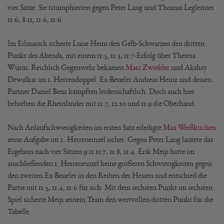
vier Sätze. Sie triumphierten gegen Peter Lang und Thomas Legleitner
11:6, 8:11, 11:6, 11:6.
Im Eilmarsch sicherte Luise Heim den Gelb-Schwarzen den dritten
Punkt des Abends, mit einem 11:5, 11:3, 11:7-Erfolg über Theresa
Wurm. Reichlich Gegenwehr bekamen
Marc Zwiebler
und Akshay
Dewalkar im 1. Herrendoppel. Ex-Beueler Andreas Heinz und dessen
Partner Daniel Benz kämpften leidenschaftlich. Doch auch hier
behielten die Rheinländer mit 11:7, 12:10 und 11:9 die Oberhand.
Nach Anlaufschwierigkeiten im ersten Satz erledigte
Max Weißkirchen
seine Aufgabe im 2. Herreneinzel sicher. Gegen Peter Lang lautete das
Ergebnis nach vier Sätzen 9:11 11:7, 11:8, 11:4. Erik Meijs hatte im
anschließenden 1. Herreneinzel keine größeren Schwierigkeiten gegen
den zweiten Ex-Beueler in den Reihen der Hessen und entschied die
Partie mit 11:5, 11:4, 11:6 für sich. Mit dem sechsten Punkt im sechsten
Spiel sicherte Meijs seinem Team den wertvollen dritten Punkt für die
Tabelle.