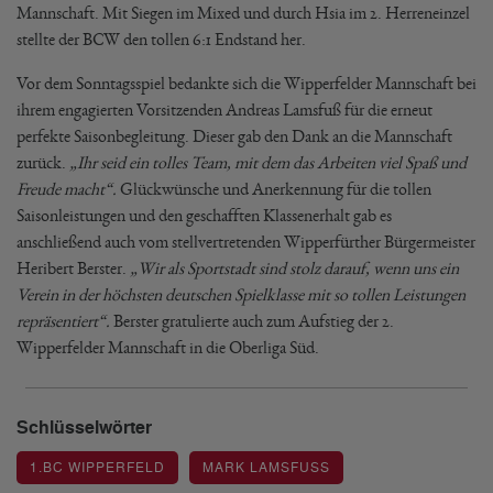
Mannschaft. Mit Siegen im Mixed und durch Hsia im 2. Herreneinzel
stellte der BCW den tollen 6:1 Endstand her.
Vor dem Sonntagsspiel bedankte sich die Wipperfelder Mannschaft bei
ihrem engagierten Vorsitzenden Andreas Lamsfuß für die erneut
perfekte Saisonbegleitung. Dieser gab den Dank an die Mannschaft
zurück.
„Ihr seid ein tolles Team, mit dem das Arbeiten viel Spaß und
Freude macht“.
Glückwünsche und Anerkennung für die tollen
Saisonleistungen und den geschafften Klassenerhalt gab es
anschließend auch vom stellvertretenden Wipperfürther Bürgermeister
Heribert Berster.
„Wir als Sportstadt sind stolz darauf, wenn uns ein
Verein in der höchsten deutschen Spielklasse mit so tollen Leistungen
repräsentiert“.
Berster gratulierte auch zum Aufstieg der 2.
Wipperfelder Mannschaft in die Oberliga Süd.
Schlüsselwörter
1.BC WIPPERFELD
MARK LAMSFUSS