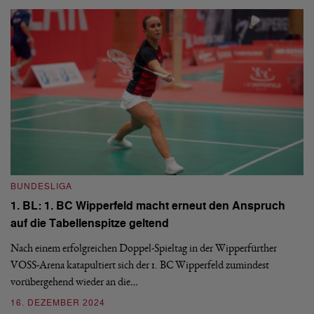
BUNDESLIGA
B
1. BL: 1. BC Wipperfeld macht erneut den Anspruch
1
auf die Tabellenspitze geltend
W
Nach einem erfolgreichen Doppel-Spieltag in der Wipperfürther
Ob
VOSS-Arena katapultiert sich der 1. BC Wipperfeld zumindest
ko
vorübergehend wieder an die…
2
16. DEZEMBER 2024