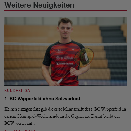
Weitere Neuigkeiten
BUNDESLIGA
B
1. BC Wipperfeld ohne Satzverlust
Fi
Keinen einzigen Satz gab die erste Mannschaft des 1. BC Wipperfeld an
Fi
diesem Heimspiel-Wochenende an die Gegner ab. Damit bleibt der
wi
ng
BCW weiter auf…
Ha