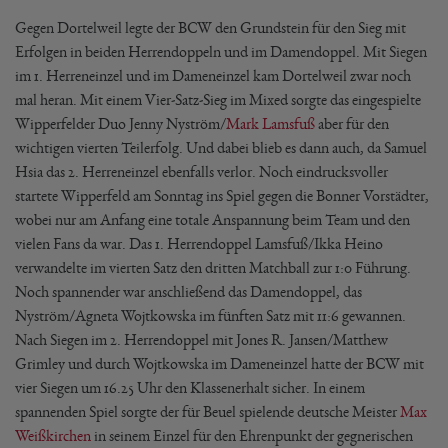
Gegen Dortelweil legte der BCW den Grundstein für den Sieg mit
Erfolgen in beiden Herrendoppeln und im Damendoppel. Mit Siegen
im 1. Herreneinzel und im Dameneinzel kam Dortelweil zwar noch
mal heran. Mit einem Vier-Satz-Sieg im Mixed sorgte das eingespielte
Wipperfelder Duo Jenny Nyström/
Mark Lamsfuß
aber für den
wichtigen vierten Teilerfolg. Und dabei blieb es dann auch, da Samuel
Hsia das 2. Herreneinzel ebenfalls verlor. Noch eindrucksvoller
startete Wipperfeld am Sonntag ins Spiel gegen die Bonner Vorstädter,
wobei nur am Anfang eine totale Anspannung beim Team und den
vielen Fans da war. Das 1. Herrendoppel Lamsfuß/Ikka Heino
verwandelte im vierten Satz den dritten Matchball zur 1:0 Führung.
Noch spannender war anschließend das Damendoppel, das
Nyström/Agneta Wojtkowska im fünften Satz mit 11:6 gewannen.
Nach Siegen im 2. Herrendoppel mit Jones R. Jansen/Matthew
Grimley und durch Wojtkowska im Dameneinzel hatte der BCW mit
vier Siegen um 16.25 Uhr den Klassenerhalt sicher. In einem
spannenden Spiel sorgte der für Beuel spielende deutsche Meister
Max
Weißkirchen
in seinem Einzel für den Ehrenpunkt der gegnerischen