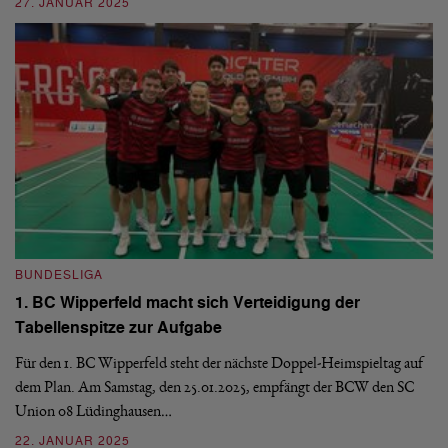
27. JANUAR 2025
19
BUNDESLIGA
B
1. BC Wipperfeld macht sich Verteidigung der
1
Tabellenspitze zur Aufgabe
M
Für den 1. BC Wipperfeld steht der nächste Doppel-Heimspieltag auf
Am
dem Plan. Am Samstag, den 25.01.2025, empfängt der BCW den SC
Bu
Union 08 Lüdinghausen…
20
22. JANUAR 2025
1