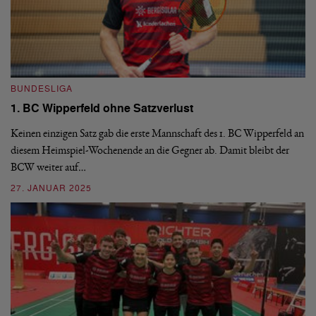
BUNDESLIGA
B
1. BC Wipperfeld ohne Satzverlust
Fi
Keinen einzigen Satz gab die erste Mannschaft des 1. BC Wipperfeld an
Fi
diesem Heimspiel-Wochenende an die Gegner ab. Damit bleibt der
wi
ng
BCW weiter auf…
Ha
27. JANUAR 2025
19