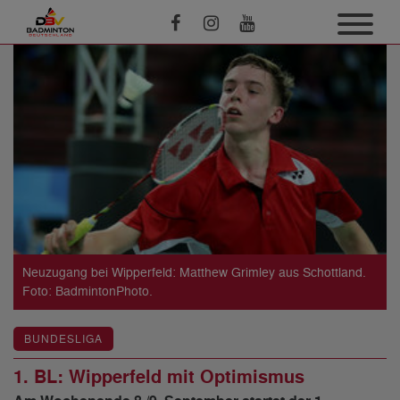
Neuzugang bei Wipperfeld: Matthew Grimley aus Schottland.
Foto: BadmintonPhoto.
BUNDESLIGA
1. BL: Wipperfeld mit Optimismus