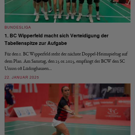
BUNDESLIGA
B
1. BC Wipperfeld macht sich Verteidigung der
1
Tabellenspitze zur Aufgabe
M
Für den 1. BC Wipperfeld steht der nächste Doppel-Heimspieltag auf
Am
dem Plan. Am Samstag, den 25.01.2025, empfängt der BCW den SC
Bu
Union 08 Lüdinghausen…
20
22. JANUAR 2025
1