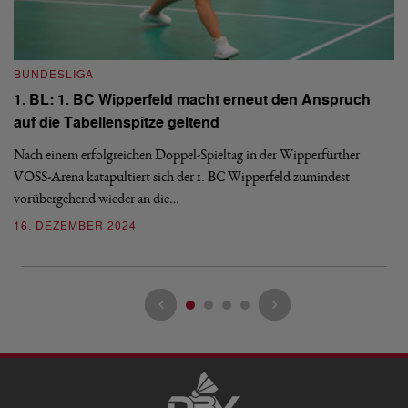
BUNDESLIGA
B
1. BL: 1. BC Wipperfeld macht erneut den Anspruch
1
auf die Tabellenspitze geltend
W
Nach einem erfolgreichen Doppel-Spieltag in der Wipperfürther
Ob
VOSS-Arena katapultiert sich der 1. BC Wipperfeld zumindest
ko
vorübergehend wieder an die…
2
16. DEZEMBER 2024