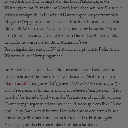
zu verpflichten. Ying Chung hatte ihre beste Platzierung in der
Weltrangliste mit Platz zehn im Mixed, kann aber mit ihrer Klasse auch
jederzeit erfolgreich im Einzel und Damendoppel eingesetzt werden.
Mögliche Doppelpartnerinnen wären dann die schon im letzten Jahr
für den BCW startenden Ya Lan Chang und Jenny Nyström. Nicht
mehr in der 1. Mannschaft wird die Estin Getter Saar eingesetzt. Als
Ersatz für sie würde die aus der 2. Mannschaft des
Bundesligakonkurrenten TSV Trittau neu verpflichtete Polin Aneta
Wojtkowska zur Verfügung stehen.
Im Herrenbereich ist der Kader fast unverändert und wird wie im
letzten Jahr angeführt von den beiden deutschen Nationalspielern
Mark Lamsfuß
und Jones Ralfy Jansen.
"Diese beiden Leistungsträger
zu halten, bedeutet für uns so manchen sicheren Punktgewinn",
freut
sich der Vorsitzende. Und wie in der Vorsaison sind auch die weiteren
Herrenbegegnungen mit den finnischen Nationalspielern Ikka Heino
und Henry Aarnio stark besetzt. Heino konnte in der letzten Saison
immerhin 70 % seiner Einzel für sich entscheiden. Hoffnungsvoller
Neuzugang bei den Herren ist der 18-jährige schottische