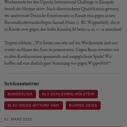
Wochenende bei den Uganda International Challenge in Kampala
fernab der Heimat aktiv: Nach überstandener Qualifikation gewann
der amtierende Deutsche Einzelmeister in Runde eins gegen seinen
Nationalkaderteamkollegen Samuel Hsaio (1. BC Wipperfeld), ehe er
in Runde zwei gegen den Inder Kanishq M beim 14:21, 17:21 ausschied.
Treptau erklärte: „Wir freuen uns sehr auf das Wochenende und uns
wieder zu Hause den Fans zu präsentieren. Gegen Bonn erwarten wir
in allen Konkurrenzen spannende und ausgeglichene Spiele! Wir
hoffen auf eine ähnlich gute Stimmung wie gegen Wipperfeld!“
Schlüsselwörter
BUNDESLIGA
BLV SCHLESWIG-HOLSTEIN
BLAU-WEISS WITTORF-NMS
BJARNE GEISS
03. MÄRZ 2023