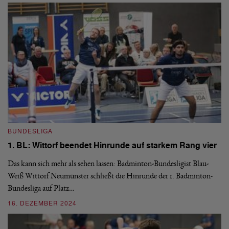
BUNDESLIGA
B
1. BL: Wittorf beendet Hinrunde auf starkem Rang vier
1.
e
Das kann sich mehr als sehen lassen: Badminton-Bundesligist Blau-
Weiß Wittorf Neumünster schließt die Hinrunde der 1. Badminton-
Wi
Bundesliga auf Platz…
st
le
16. DEZEMBER 2024
2