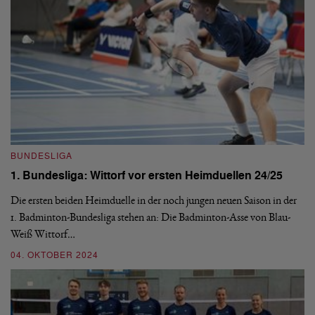
BUNDESLIGA
1. Bundesliga: Wittorf vor ersten Heimduellen 24/25
B
1.
Die ersten beiden Heimduelle in der noch jungen neuen Saison in der
1. Badminton-Bundesliga stehen an: Die Badminton-Asse von Blau-
Ei
Weiß Wittorf…
Bu
13
04. OKTOBER 2024
3