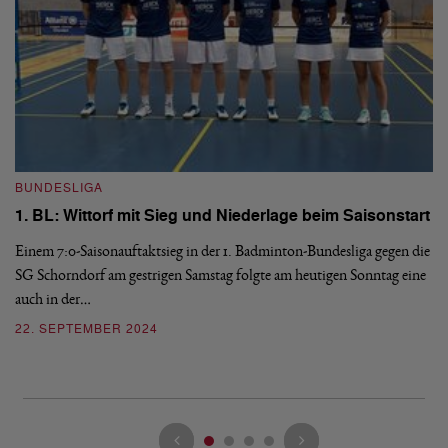
BUNDESLIGA
1. BL: Wittorf mit Sieg und Niederlage beim Saisonstart
B
1.
Einem 7:0-Saisonauftaktsieg in der 1. Badminton-Bundesliga gegen die
SG Schorndorf am gestrigen Samstag folgte am heutigen Sonntag eine
De
auch in der…
am
du
22. SEPTEMBER 2024
2