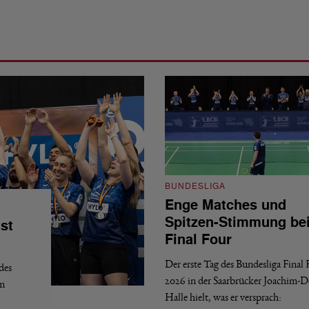
BUNDESLIGA
Enge Matches und
Spitzen-Stimmung be
st
Final Four
Der erste Tag des Bundesliga Final
des
2026 in der Saarbrücker Joachim-
em
Halle hielt, was er versprach: