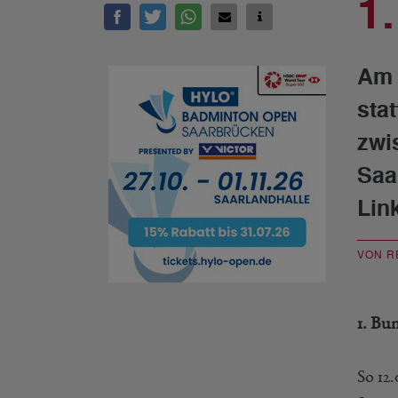
1
Am 
sta
zwi
Saa
Lin
VON R
1. Bun
So 12