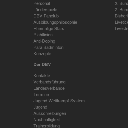
Personal
2. Bun
Länderspiele
2. Bun
DBV-Fanclub
Bisher
Ausbildungsphilosophie
Livetic
Ehemalige Stars
Livest
Richtlinien
Anti-Doping
Para Badminton
Konzepte
Der DBV
Kontakte
Verbandsführung
Landesverbände
Termine
Jugend-Wettkampf-System
Jugend
Ausschreibungen
Nachhaltigkeit
Trainerbildung