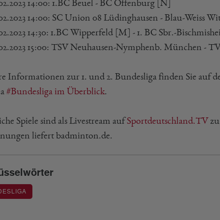
.02.2023 14:00: 1.BC Beuel - BC Offenburg [N]
.02.2023 14:00: SC Union 08 Lüdinghausen - Blau-Weiss W
.02.2023 14:30: 1.BC Wipperfeld [M] - 1. BC Sbr.-Bischmish
.02.2023 15:00: TSV Neuhausen-Nymphenb. München - TV
re Informationen zur 1. und 2. Bundesliga finden Sie auf d
ma
#Bundesliga im Überblick
.
che Spiele sind als Livestream auf
Sportdeutschland.TV
zu
nungen liefert badminton.de.
üsselwörter
DESLIGA