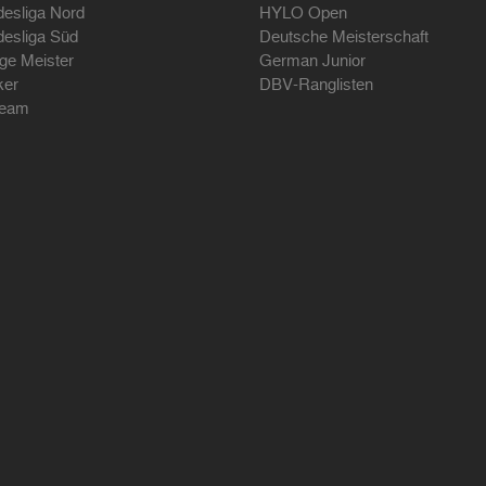
desliga Nord
HYLO Open
desliga Süd
Deutsche Meisterschaft
ige Meister
German Junior
ker
DBV-Ranglisten
ream