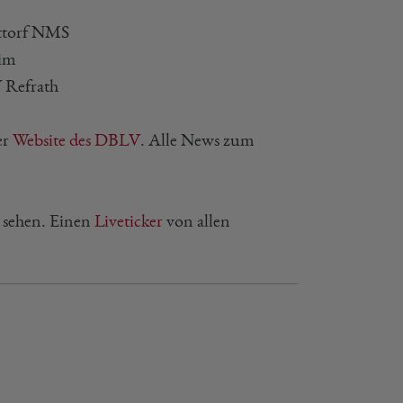
ittorf NMS
eim
 Refrath
er
Website des DBLV
. Alle News zum
 sehen. Einen
Liveticker
von allen