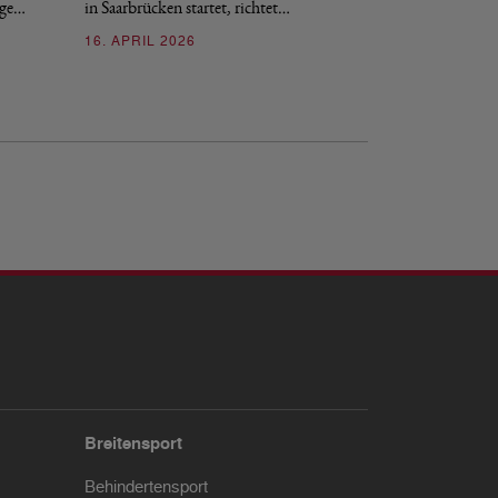
nge…
in Saarbrücken startet, richtet…
16. APRIL 2026
16. APRIL 2026
Breitensport
Behindertensport