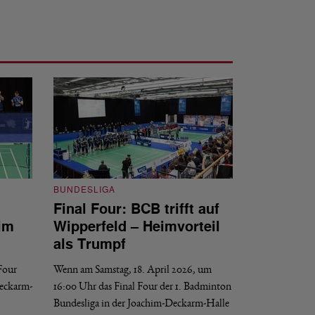
BUNDESLIGA
Final Four: BCB trifft auf
BUNDESLIGA
im
Wipperfeld – Heimvorteil
Final Four: W
als Trumpf
Revanche
 Four
Wenn am Samstag, 18. April 2026, um
Wenn am Samstag, 1
Deckarm-
16:00 Uhr das Final Four der 1. Badminton
der 1. Badminton B
Bundesliga in der Joachim-Deckarm-Halle
Saarbrücken startet