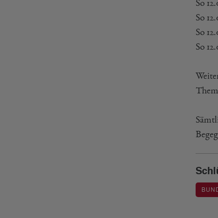
So 12
So 12
So 12
So 12
Weite
The
Sämtli
Begeg
Schl
BUN