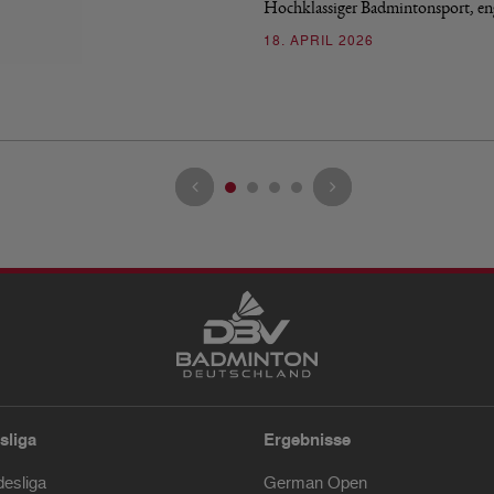
Hochklassiger Badmintonsport, e
18. APRIL 2026
sliga
Ergebnisse
desliga
German Open