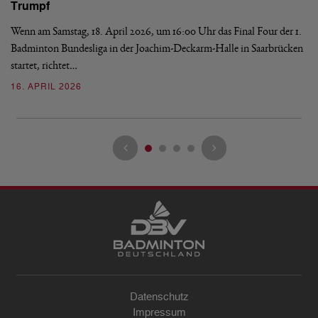
Trumpf
Bl
de
Wenn am Samstag, 18. April 2026, um 16:00 Uhr das Final Four der 1.
Badminton Bundesliga in der Joachim-Deckarm-Halle in Saarbrücken
2
startet, richtet…
16. APRIL 2026
Datenschutz
Impressum