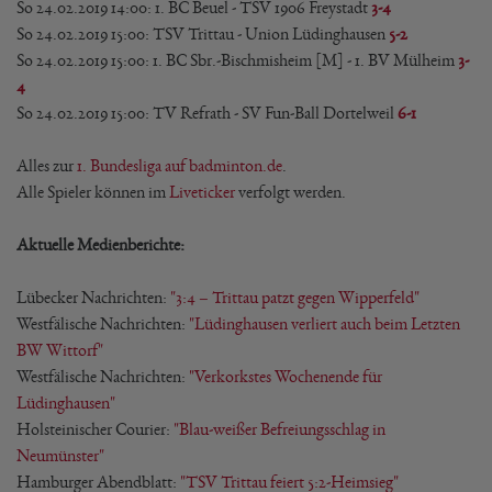
So 24.02.2019 14:00: 1. BC Beuel - TSV 1906 Freystadt
3-4
So 24.02.2019 15:00: TSV Trittau - Union Lüdinghausen
5-2
So 24.02.2019 15:00: 1. BC Sbr.-Bischmisheim [M] - 1. BV Mülheim
3-
4
So 24.02.2019 15:00: TV Refrath - SV Fun-Ball Dortelweil
6-1
Alles zur
1. Bundesliga auf badminton.de
.
Alle Spieler können im
Liveticker
verfolgt werden.
Aktuelle Medienberichte:
Lübecker Nachrichten:
"3:4 – Trittau patzt gegen Wipperfeld"
Westfälische Nachrichten:
"Lüdinghausen verliert auch beim Letzten
BW Wittorf"
Westfälische Nachrichten:
"Verkorkstes Wochenende für
Lüdinghausen"
Holsteinischer Courier:
"Blau-weißer Befreiungsschlag in
Neumünster"
Hamburger Abendblatt:
"TSV Trittau feiert 5:2-Heimsieg"