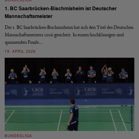
BUNDESLIGA
B
1. BC Saarbrücken-Bischmisheim ist Deutscher
Fi
Mannschaftsmeister
aus
We
d
Ba
Der 1. BC Saarbrücken-Bischmisheim hat sich den Titel des Deutschen
st
Mannschaftsmeisters 2026 gesichert. In einem hochklassigen und
spannenden Finale…
16
19. APRIL 2026
B
BUNDESLIGA
1.