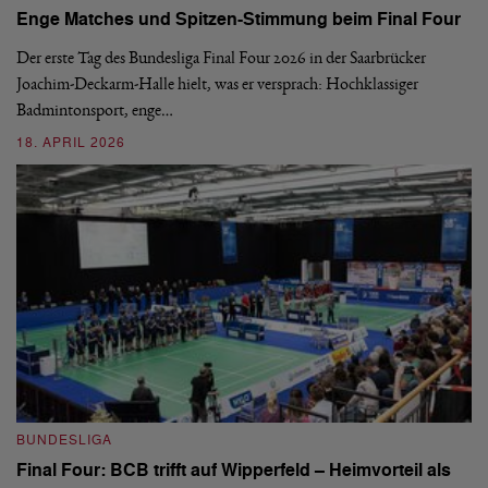
Enge Matches und Spitzen-Stimmung beim Final Four
De
Wo
Der erste Tag des Bundesliga Final Four 2026 in der Saarbrücker
si
Joachim-Deckarm-Halle hielt, was er versprach: Hochklassiger
Badmintonsport, enge…
2
18. APRIL 2026
B
BUNDESLIGA
Wi
Final Four: BCB trifft auf Wipperfeld – Heimvorteil als
Es