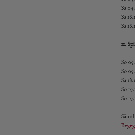
Sa 04
Sa 18.
Sa 18
11. Sp
So 05.
So 05
Sa 18
So 19.
So 19
Sämtli
Bege