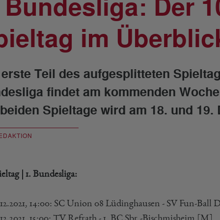
. Bundesliga: Der 1
pieltag im Überblic
 erste Teil des aufgesplitteten Spielta
desliga findet am kommenden Wochene
 beiden Spieltage wird am 18. und 19
EDAKTION
ieltag | 1. Bundesliga:
.12.2021, 14:00: SC Union 08 Lüdinghausen - SV Fun-Ball D
.12.2021, 15:00: TV Refrath - 1. BC Sbr.-Bischmisheim [M]