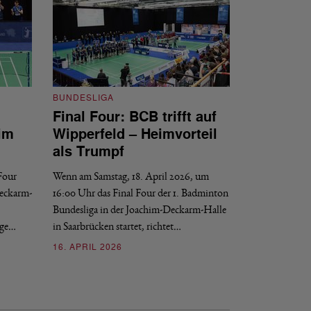
BUNDESLIGA
Final Four: BCB trifft auf
BUNDESLIGA
im
Wipperfeld – Heimvorteil
Final Four: W
als Trumpf
Revanche
 Four
Wenn am Samstag, 18. April 2026, um
Wenn am Samstag, 1
Deckarm-
16:00 Uhr das Final Four der 1. Badminton
der 1. Badminton B
Bundesliga in der Joachim-Deckarm-Halle
Saarbrücken startet
nge…
in Saarbrücken startet, richtet…
16. APRIL 2026
16. APRIL 2026