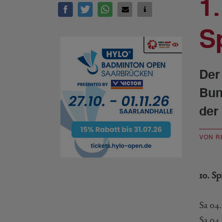
1
S
Der
Bun
der
VON R
10. Sp
Sa 04
Sa 04