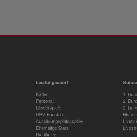
Leistungssport
Bunde
Kader
1. Bun
Personal
2. Bun
Länderspiele
2. Bun
DBV-Fanclub
Bisher
Ausbildungsphilosophie
Livetic
Ehemalige Stars
Livest
Richtlinien