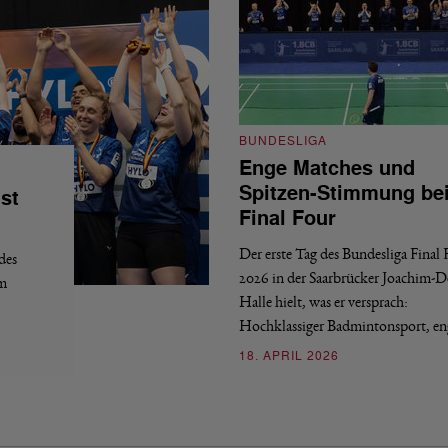
BUNDESLIGA
Enge Matches und
Spitzen-Stimmung be
st
Final Four
Der erste Tag des Bundesliga Final
des
2026 in der Saarbrücker Joachim-
em
Halle hielt, was er versprach:
Hochklassiger Badmintonsport, e
18. APRIL 2026