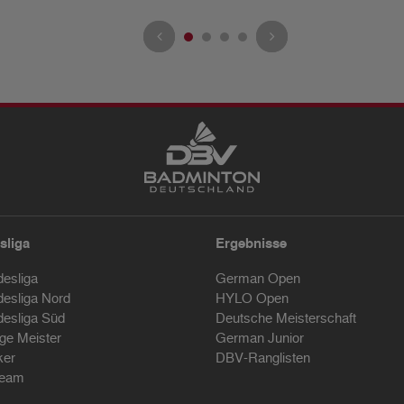
sliga
Ergebnisse
desliga
German Open
desliga Nord
HYLO Open
desliga Süd
Deutsche Meisterschaft
ige Meister
German Junior
ker
DBV-Ranglisten
ream