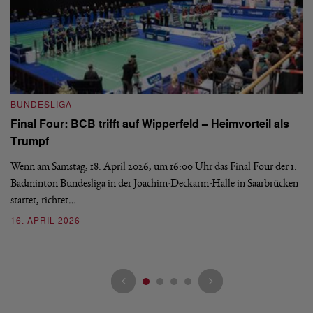
B
BUNDESLIGA
Wi
Final Four: BCB trifft auf Wipperfeld – Heimvorteil als
Es
Trumpf
Bl
de
Wenn am Samstag, 18. April 2026, um 16:00 Uhr das Final Four der 1.
Badminton Bundesliga in der Joachim-Deckarm-Halle in Saarbrücken
2
startet, richtet…
16. APRIL 2026