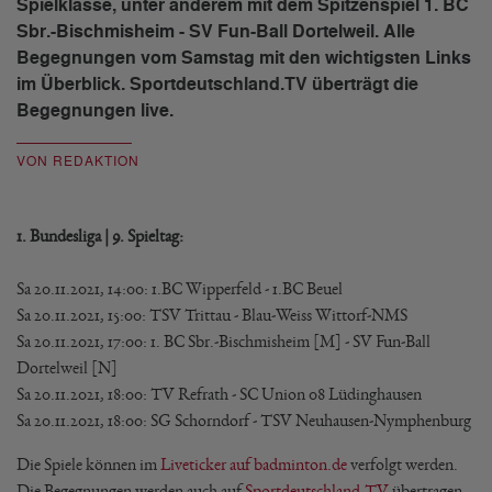
Spielklasse, unter anderem mit dem Spitzenspiel 1. BC
Sbr.-Bischmisheim - SV Fun-Ball Dortelweil. Alle
Begegnungen vom Samstag mit den wichtigsten Links
im Überblick. Sportdeutschland.TV überträgt die
Begegnungen live.
VON REDAKTION
1. Bundesliga | 9. Spieltag:
Sa 20.11.2021, 14:00: 1.BC Wipperfeld - 1.BC Beuel
Sa 20.11.2021, 15:00: TSV Trittau - Blau-Weiss Wittorf-NMS
Sa 20.11.2021, 17:00: 1. BC Sbr.-Bischmisheim [M] - SV Fun-Ball
Dortelweil [N]
Sa 20.11.2021, 18:00: TV Refrath - SC Union 08 Lüdinghausen
Sa 20.11.2021, 18:00: SG Schorndorf - TSV Neuhausen-Nymphenburg
Die Spiele können im
Liveticker auf badminton.de
verfolgt werden.
Die Begegnungen werden auch auf
Sportdeutschland.TV
übertragen.