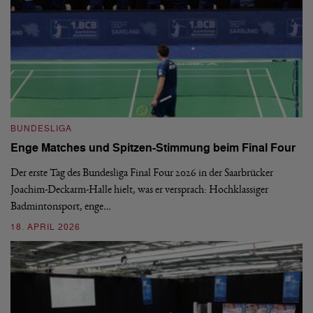
B
BUNDESLIGA
1.
Enge Matches und Spitzen-Stimmung beim Final Four
De
Wo
Der erste Tag des Bundesliga Final Four 2026 in der Saarbrücker
si
Joachim-Deckarm-Halle hielt, was er versprach: Hochklassiger
Badmintonsport, enge…
2
18. APRIL 2026