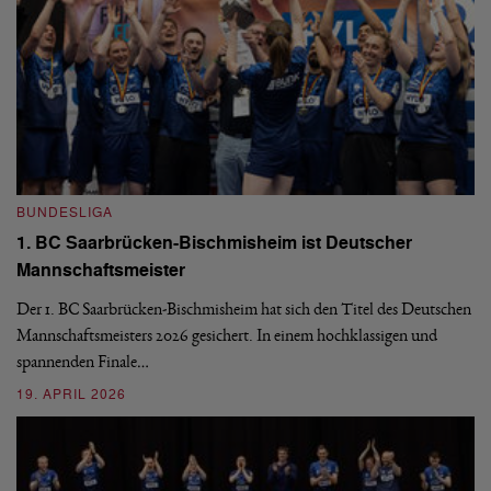
BUNDESLIGA
B
1. BC Saarbrücken-Bischmisheim ist Deutscher
Fi
Mannschaftsmeister
aus
We
d
Ba
Der 1. BC Saarbrücken-Bischmisheim hat sich den Titel des Deutschen
st
Mannschaftsmeisters 2026 gesichert. In einem hochklassigen und
spannenden Finale…
16
19. APRIL 2026