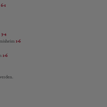
]
6-1
l
3-4
chmisheim
1-6
en
1-6
werden.