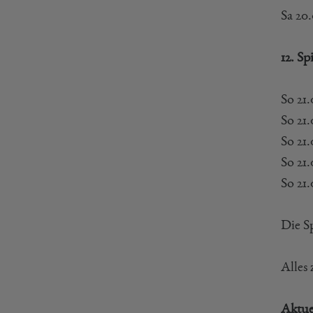
Sa 20
12. Sp
So 21
So 21
So 21
So 21
So 21
Die S
Alles
Aktue