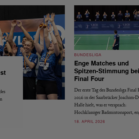
BUNDESLIGA
Enge Matches und
Spitzen-Stimmung be
st
Final Four
Der erste Tag des Bundesliga Final
des
2026 in der Saarbrücker Joachim-
em
Halle hielt, was er versprach:
Hochklassiger Badmintonsport, e
18. APRIL 2026