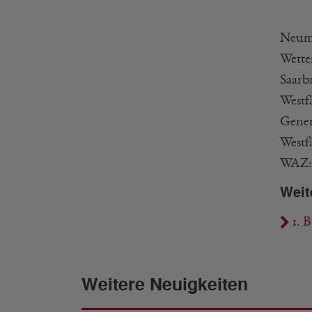
Neuma
Wette
Saarb
Westf
Gener
Westf
WAZ
Weit
1. B
Weitere Neuigkeiten