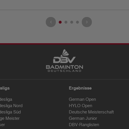
sliga
Ergebnisse
desliga
German Open
desliga Nord
HYLO Open
desliga Süd
Deutsche Meisterschaft
ige Meister
German Junior
ker
DBV-Ranglisten