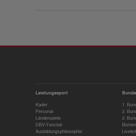
Leistungssport
Bunde
Kader
1. Bun
Personal
2. Bun
Länderspiele
2. Bun
DBV-Fanclub
Bisher
Ausbildungsphilosophie
Livetic