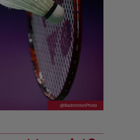
@BadmintonPhoto