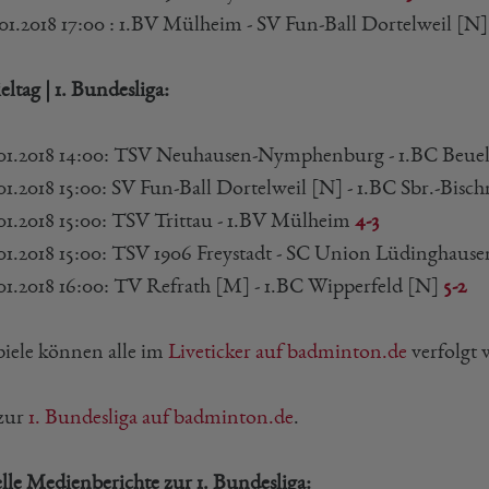
.01.2018 17:00 : 1.BV Mülheim - SV Fun-Ball Dortelweil [N
ieltag | 1. Bundesliga:
.01.2018 14:00: TSV Neuhausen-Nymphenburg - 1.BC Beue
.01.2018 15:00: SV Fun-Ball Dortelweil [N] - 1.BC Sbr.-Bis
.01.2018 15:00: TSV Trittau - 1.BV Mülheim
4-3
.01.2018 15:00: TSV 1906 Freystadt - SC Union Lüdinghaus
.01.2018 16:00: TV Refrath [M] - 1.BC Wipperfeld [N]
5-2
piele können alle im
Liveticker auf badminton.de
verfolgt 
 zur
1. Bundesliga auf badminton.de
.
lle Medienberichte zur 1. Bundesliga: