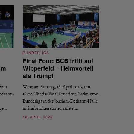
BUNDESLIGA
Final Four: BCB trifft auf
BUNDESLIGA
im
Wipperfeld – Heimvorteil
Final Four: W
als Trumpf
Revanche
 Four
Wenn am Samstag, 18. April 2026, um
Wenn am Samstag, 1
Deckarm-
16:00 Uhr das Final Four der 1. Badminton
der 1. Badminton B
Bundesliga in der Joachim-Deckarm-Halle
Saarbrücken startet
nge…
in Saarbrücken startet, richtet…
16. APRIL 2026
16. APRIL 2026