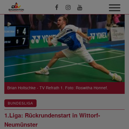
Brian Holtschke - TV Refrath 1. Foto: Roswitha Honnef.
BUNDESLIGA
1.Liga: Rückrundenstart in Wittorf-
Neumünster