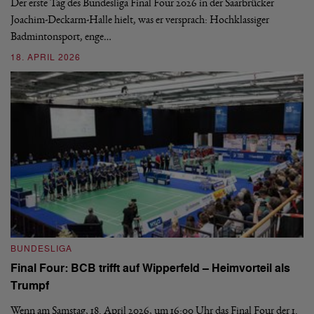
Wo
Der erste Tag des Bundesliga Final Four 2026 in der Saarbrücker
si
Joachim-Deckarm-Halle hielt, was er versprach: Hochklassiger
Badmintonsport, enge…
2
18. APRIL 2026
B
BUNDESLIGA
Wi
Final Four: BCB trifft auf Wipperfeld – Heimvorteil als
Es
Trumpf
Bl
de
Wenn am Samstag, 18. April 2026, um 16:00 Uhr das Final Four der 1.