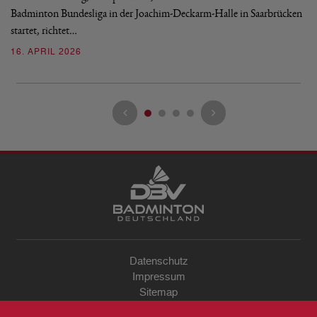
Badminton Bundesliga in der Joachim-Deckarm-Halle in Saarbrücken
2
startet, richtet…
16. APRIL 2026
Datenschutz
Impressum
Sitemap
Kontakt