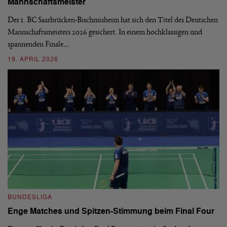
Mannschaftsmeister
aus
We
d
Ba
Der 1. BC Saarbrücken-Bischmisheim hat sich den Titel des Deutschen
st
Mannschaftsmeisters 2026 gesichert. In einem hochklassigen und
spannenden Finale…
16
19. APRIL 2026
B
BUNDESLIGA
1.
Enge Matches und Spitzen-Stimmung beim Final Four
De