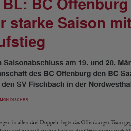
. BL: BC Offenburg
ür starke Saison mi
ufstieg
 Saisonabschluss am 19. und 20. März
nschaft des BC Offenburg den BC Sa
 den SV Fischbach in der Nordwesthal
IMON DISCHER
iegen in allen drei Doppeln legte das Offenburger Team 
nter drei generell starken Spielen der Offenburger stach hi