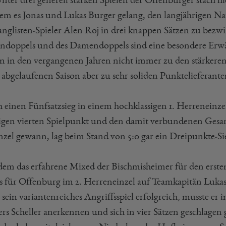
em es Jonas und Lukas Burger gelang, den langjährigen Na
anglisten-Spieler Alen Roj in drei knappen Sätzen zu bezwi
ndoppels und des Damendoppels sind eine besondere Erwä
en in den vergangenen Jahren nicht immer zu den stärkeren
r abgelaufenen Saison aber zu sehr soliden Punktelieferante
 einen Fünfsatzsieg in einem hochklassigen 1. Herreneinz
igen vierten Spielpunkt und den damit verbundenen Gesa
inzel gewann, lag beim Stand von 5:0 gar ein Dreipunkte-Si
em das erfahrene Mixed der Bischmisheimer für den ersten 
s für Offenburg im 2. Herreneinzel auf Teamkapitän Lukas 
sein variantenreiches Angriffsspiel erfolgreich, musste er i
rs Scheller anerkennen und sich in vier Sätzen geschlagen