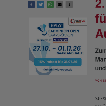
2
f
A
Zum
Man
und
VON S
Mit S
vor. U