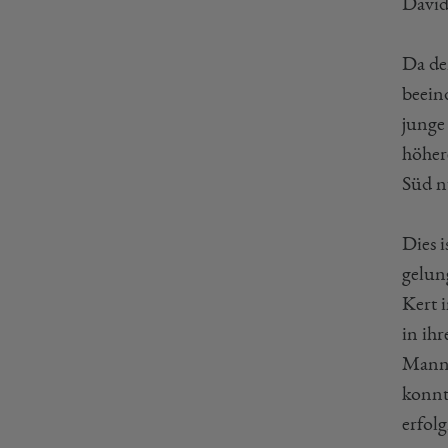
David
Da de
beein
junge
höher
Süd n
Dies 
gelun
Kert 
in ihr
Manns
konnt
erfolg