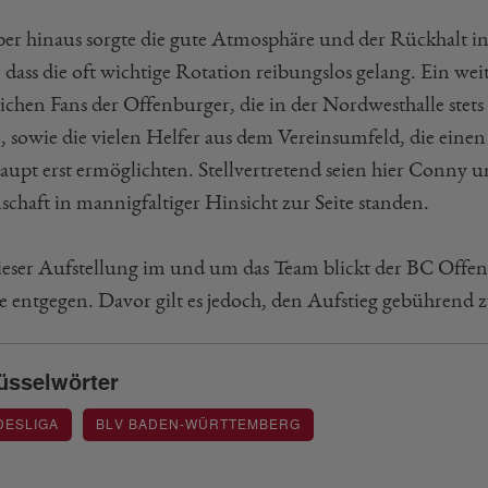
er hinaus sorgte die gute Atmosphäre und der Rückhalt i
 dass die oft wichtige Rotation reibungslos gelang. Ein wei
eichen Fans der Offenburger, die in der Nordwesthalle stets
, sowie die vielen Helfer aus dem Vereinsumfeld, die einen
aupt erst ermöglichten. Stellvertretend seien hier Conny 
chaft in mannigfaltiger Hinsicht zur Seite standen.
ieser Aufstellung im und um das Team blickt der BC Offen
e entgegen. Davor gilt es jedoch, den Aufstieg gebührend z
üsselwörter
DESLIGA
BLV BADEN-WÜRTTEMBERG