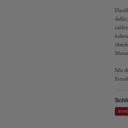
Darüb
dafür,
zahlr
haben
überh
Manns
Mit d
Freud
Schl
BUN