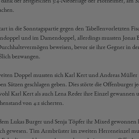
dank der zeitgleichen 3:4-Niederlage der Hofheimer, am S
chen.
tart in die Sonntagspartie gegen den Tabellenvorletzten Fis
ndoppel und im Damendoppel, allerdings mussten Jonas B
urchhaltevermögen beweisen, bevor sie ihre Gegner in der
eßlich bezwangen.
eiten Doppel mussten sich Karl Kert und Andreas Müller
en Sätzen geschlagen geben. Dies störte die Offenburger je
wohl Karl Kert als auch Lena Reder ihre Einzel gewannen 
henstand von 4:1 sicherten.
em Lukas Burger und Senja Töpfer ihr Mixed gewonnen ha
ch gewesen. Tim Armbrüster im zweiten Herreneinzel muss