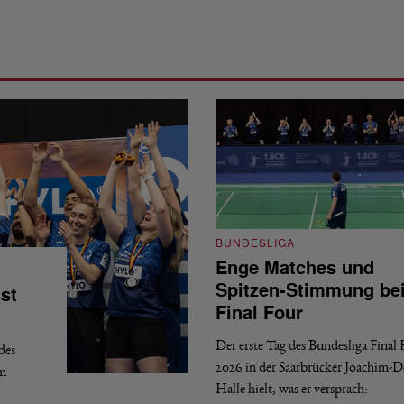
BUNDESLIGA
Enge Matches und
Spitzen-Stimmung be
st
Final Four
Der erste Tag des Bundesliga Final
des
2026 in der Saarbrücker Joachim-
em
Halle hielt, was er versprach: