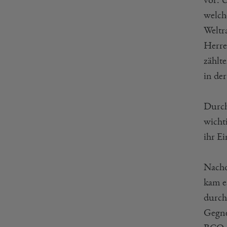
welch
Weltr
Herre
zählt
in de
Durch
wicht
ihr E
Nachd
kam e
durch 
Gegne