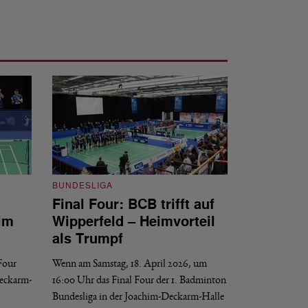
BUNDESLIGA
Final Four: BCB trifft auf
BUNDESLIGA
im
Wipperfeld – Heimvorteil
Final Four: W
als Trumpf
Revanche
 Four
Wenn am Samstag, 18. April 2026, um
Wenn am Samstag, 1
Deckarm-
16:00 Uhr das Final Four der 1. Badminton
der 1. Badminton B
Bundesliga in der Joachim-Deckarm-Halle
Saarbrücken startet