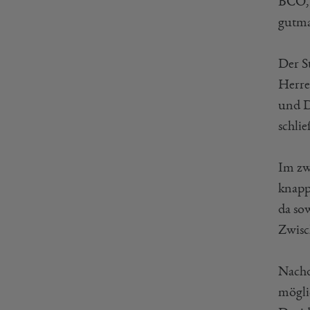
BCO, 
gutma
Der S
Herre
und D
schli
Im zw
knapp
da so
Zwisc
Nachd
mögli