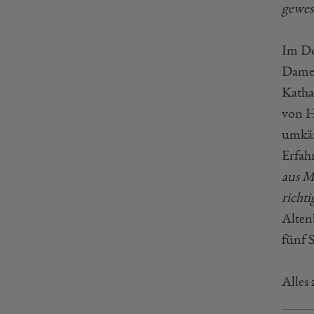
gewes
Im Do
Damen
Katha
von H
umkäm
Erfah
aus M
richt
Alten
fünf 
Alles