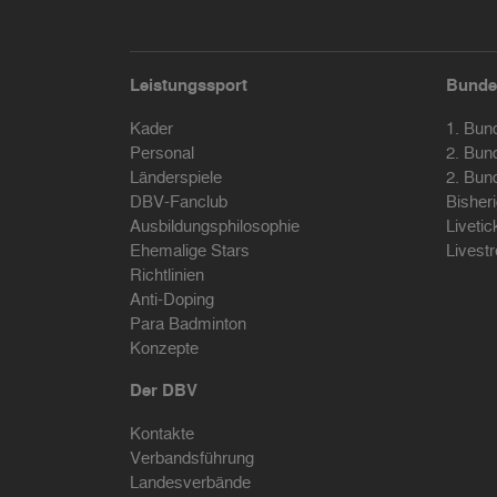
Leistungssport
Bunde
Kader
1. Bun
Personal
2. Bun
Länderspiele
2. Bun
DBV-Fanclub
Bisher
Ausbildungsphilosophie
Livetic
Ehemalige Stars
Livest
Richtlinien
Anti-Doping
Para Badminton
Konzepte
Der DBV
Kontakte
Verbandsführung
Landesverbände