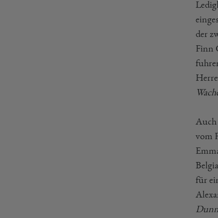
Ledig
einge
der z
Finn 
fuhre
Herre
Wache
Auch 
vom F
Emma 
Belgi
für e
Alexa
Dunn,