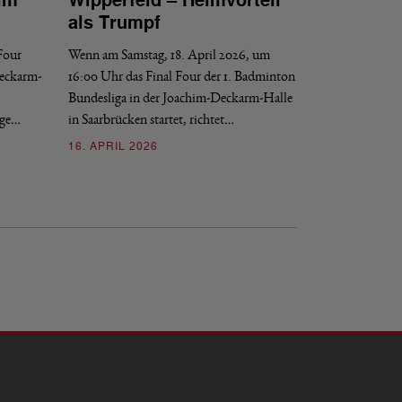
im
Wipperfeld – Heimvorteil
Final Four: W
als Trumpf
Revanche
 Four
Wenn am Samstag, 18. April 2026, um
Wenn am Samstag, 1
Deckarm-
16:00 Uhr das Final Four der 1. Badminton
der 1. Badminton B
Bundesliga in der Joachim-Deckarm-Halle
Saarbrücken startet
nge…
in Saarbrücken startet, richtet…
16. APRIL 2026
16. APRIL 2026