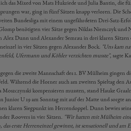
lich das Mixed von Mats Hukriede und Julia Bantin, die f
sprungen war, ging in fünf Sätzen knapp verloren. Die Scho
weiten Bundesliga mit einem ungefährdeten Drei-Satz-Erfo
Glomp benötigten vier Sätze gegen Niklas Niemczyk und N
n Alex Dunn und Alexander Semrau in drei klaren Sätzen 
neinzel in vier Sätzen gegen Alexander Bock.
"Uns kam nat
nfeld, Ufermann und Köhler verzichten musste"
, sagte K
gegen die zweite Mannschaft des 1. BV Mülheim gingen di
eld. Während die Horner auch am zweiten Spieltag den Aus
Moszczynski kompensieren mussten, stand Hauke Graalm
an Junior U 19 am Sonntag mit auf der Matte und sorgte an
inen klaren Siegpunkt im Herrendoppel. Dunn bewies sein
nder Roovers in vier Sätzen.
"Wir hatten mit Mülheim eine
 das erste Herreneinzel gewinnt, ist sensationell und am 