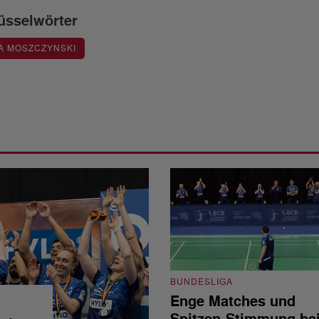
üsselwörter
A MOSZCZYNSKI
BUNDESLIGA
Enge Matches und