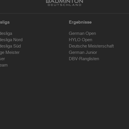
sliga
Ergebnisse
desliga
German Open
desliga Nord
HYLO Open
desliga Süd
Deutsche Meisterschaft
ige Meister
German Junior
ker
DBV-Ranglisten
ream