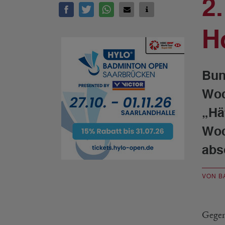
2
H
Bun
Woc
„Hä
Woc
abs
VON B
Gegen