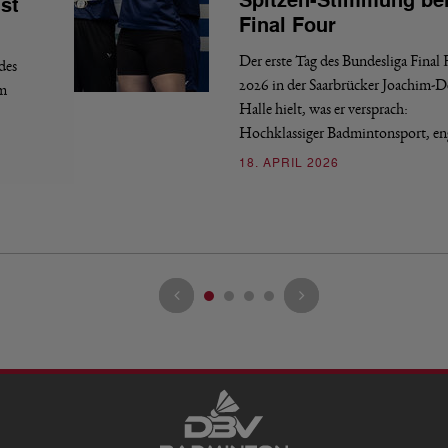
Spitzen-Stimmung be
st
Final Four
Der erste Tag des Bundesliga Final
des
2026 in der Saarbrücker Joachim-
em
Halle hielt, was er versprach:
Hochklassiger Badmintonsport, e
18. APRIL 2026