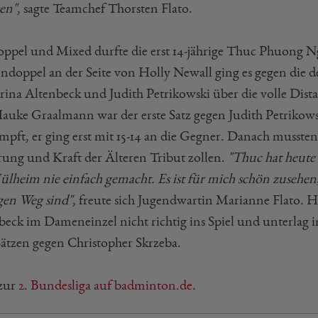
en"
, sagte Teamchef Thorsten Flato.
ppel und Mixed durfte die erst 14-jährige Thuc Phuong N
doppel an der Seite von Holly Newall ging es gegen die de
rina Altenbeck und Judith Petrikowski über die volle Dist
auke Graalmann war der erste Satz gegen Judith Petrikow
pft, er ging erst mit 15-14 an die Gegner. Danach mussten 
rung und Kraft der Älteren Tribut zollen.
"Thuc hat heute
ülheim nie einfach gemacht. Es ist für mich schön zusehen
igen Weg sind"
, freute sich Jugendwartin Marianne Flato. 
beck im Dameneinzel nicht richtig ins Spiel und unterlag i
Sätzen gegen Christopher Skrzeba.
 zur
2. Bundesliga auf badminton.de
.