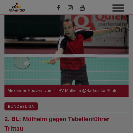
Alexander Roovers vom 1. BV Mülheim @BadmintonPhoto
BUNDESLIGA
2. BL: Mülheim gegen Tabellenführer
Trittau