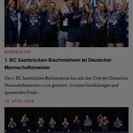
BUNDESLIGA
B
1. BC Saarbrücken-Bischmisheim ist Deutscher
Fi
Mannschaftsmeister
aus
We
d
Ba
Der 1. BC Saarbrücken-Bischmisheim hat sich den Titel des Deutschen
st
Mannschaftsmeisters 2026 gesichert. In einem hochklassigen und
spannenden Finale…
16
19. APRIL 2026