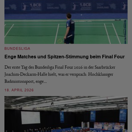
B
BUNDESLIGA
1.
Enge Matches und Spitzen-Stimmung beim Final Four
De
Wo
Der erste Tag des Bundesliga Final Four 2026 in der Saarbrücker
si
Joachim-Deckarm-Halle hielt, was er versprach: Hochklassiger
Badmintonsport, enge…
2
18. APRIL 2026