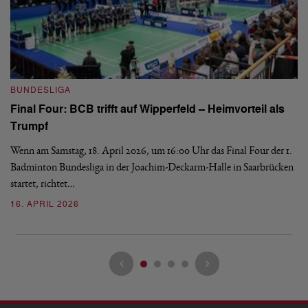
B
BUNDESLIGA
Wi
Final Four: BCB trifft auf Wipperfeld – Heimvorteil als
Es
Trumpf
Bl
de
Wenn am Samstag, 18. April 2026, um 16:00 Uhr das Final Four der 1.
Badminton Bundesliga in der Joachim-Deckarm-Halle in Saarbrücken
2
startet, richtet…
16. APRIL 2026