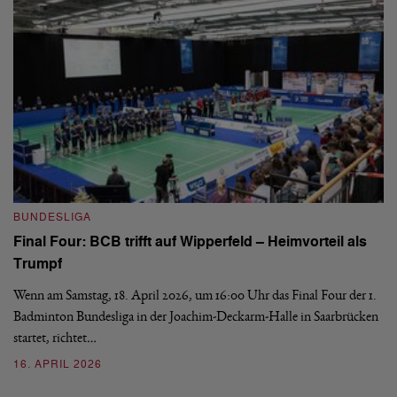
B
BUNDESLIGA
Wi
Final Four: BCB trifft auf Wipperfeld – Heimvorteil als
Es
Trumpf
Bl
de
Wenn am Samstag, 18. April 2026, um 16:00 Uhr das Final Four der 1.
Badminton Bundesliga in der Joachim-Deckarm-Halle in Saarbrücken
2
startet, richtet…
16. APRIL 2026