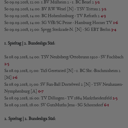
So 09.09.2018, 12:00: 1.BV Mülheim 2 - 1. BC Beuel 2
5-2
So 09.09.2018, 14:00: BV RW Wesel [N] - TSV Trittau 2
5-2
So 09.09.2018, 14:00: BC Hohenlimburg - TV Refrath 2
4-3
So 09.09.2018, 14:00: SG VfB/SC Peine - Hamburg Horner TV
1-6
So 09.09.2018, 15:00: Spvgg.Sterkrade-N. [N] - SG EBT Berlin
3-4
1. Spieltag | 2. Bundesliga Süd:
Sa 08.09.2018, 14:00: TSV Neubiberg/Ottobrunn 1920 - SV Fischbach
2-5
Sa 08.09.2018, 15:00: TuS Geretsried [N] - 1. BC Sbr.-Bischmisheim 2
[M]
1-6
Sa 08.09.2018, 15:00: SV Fun-Ball Dortelweil 2 [N] - TSV Neuhausen-
Nymphenburg [A]
0-7
Sa 08.09.2018, 16:00: TV Dillingen - TV 1884 Marktheidenfeld
2-5
Sa 08.09.2018, 18:00: SV GutsMuths Jena - SG Schorndorf
6
-1
2. Spieltag | 2. Bundesliga Süd: