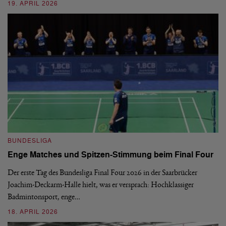
19. APRIL 2026
B
BUNDESLIGA
1.
Enge Matches und Spitzen-Stimmung beim Final Four
De
Wo
Der erste Tag des Bundesliga Final Four 2026 in der Saarbrücker
si
Joachim-Deckarm-Halle hielt, was er versprach: Hochklassiger
Badmintonsport, enge…
2
18. APRIL 2026