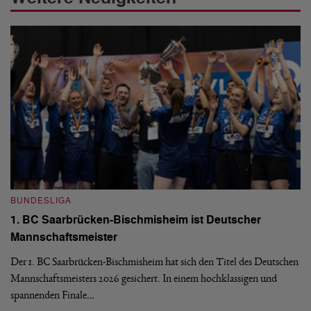
BUNDESLIGA
B
1. BC Saarbrücken-Bischmisheim ist Deutscher
Fi
Mannschaftsmeister
aus
We
d
Ba
Der 1. BC Saarbrücken-Bischmisheim hat sich den Titel des Deutschen
st
Mannschaftsmeisters 2026 gesichert. In einem hochklassigen und
spannenden Finale…
16