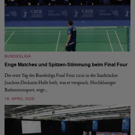
B
BUNDESLIGA
1.
Enge Matches und Spitzen-Stimmung beim Final Four
De
Wo
Der erste Tag des Bundesliga Final Four 2026 in der Saarbrücker
si
Joachim-Deckarm-Halle hielt, was er versprach: Hochklassiger
Badmintonsport, enge…
2
18. APRIL 2026