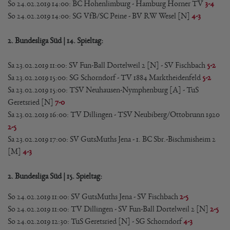
So 24.02.2019 14:00: BC Hohenlimburg - Hamburg Horner TV
3-4
So 24.02.2019 14:00: SG VfB/SC Peine - BV RW Wesel [N]
4-3
2. Bundesliga Süd | 14. Spieltag:
Sa 23.02.2019 11:00: SV Fun-Ball Dortelweil 2 [N] - SV Fischbach
5-2
Sa 23.02.2019 15:00: SG Schorndorf - TV 1884 Marktheidenfeld
5-2
Sa 23.02.2019 15:00: TSV Neuhausen-Nymphenburg [A] - TuS
Geretsried [N]
7-0
Sa 23.02.2019 16:00: TV Dillingen - TSV Neubiberg/Ottobrunn 1920
2-5
Sa 23.02.2019 17:00: SV GutsMuths Jena - 1. BC Sbr.-Bischmisheim 2
[M]
4-3
2. Bundesliga Süd | 15. Spieltag:
So 24.02.2019 11:00: SV GutsMuths Jena - SV Fischbach
2-5
So 24.02.2019 11:00: TV Dillingen - SV Fun-Ball Dortelweil 2 [N]
2-5
So 24.02.2019 12:30: TuS Geretsried [N] - SG Schorndorf
4-3