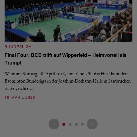
B
BUNDESLIGA
Wi
Final Four: BCB trifft auf Wipperfeld – Heimvorteil als
Es
Trumpf
Bl
de
Wenn am Samstag, 18. April 2026, um 16:00 Uhr das Final Four der 1.
Badminton Bundesliga in der Joachim-Deckarm-Halle in Saarbrücken
2
startet, richtet…
16. APRIL 2026