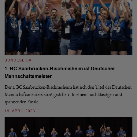
BUNDESLIGA
B
1. BC Saarbrücken-Bischmisheim ist Deutscher
Fi
Mannschaftsmeister
aus
We
d
Ba
Der 1. BC Saarbrücken-Bischmisheim hat sich den Titel des Deutschen
st
Mannschaftsmeisters 2026 gesichert. In einem hochklassigen und
spannenden Finale…
16
19. APRIL 2026