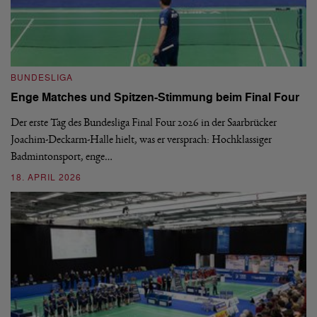
B
BUNDESLIGA
1.
Enge Matches und Spitzen-Stimmung beim Final Four
De
Wo
Der erste Tag des Bundesliga Final Four 2026 in der Saarbrücker
si
Joachim-Deckarm-Halle hielt, was er versprach: Hochklassiger
Badmintonsport, enge…
2
18. APRIL 2026