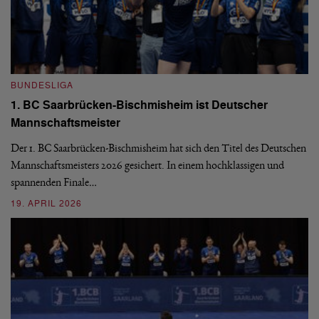
BUNDESLIGA
B
1. BC Saarbrücken-Bischmisheim ist Deutscher
Fi
Mannschaftsmeister
aus
We
d
Ba
Der 1. BC Saarbrücken-Bischmisheim hat sich den Titel des Deutschen
st
Mannschaftsmeisters 2026 gesichert. In einem hochklassigen und
spannenden Finale…
16
19. APRIL 2026