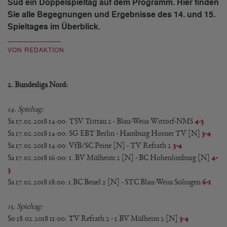
Süd ein Doppelspieltag auf dem Programm. Hier finden
Sie alle Begegnungen und Ergebnisse des 14. und 15.
Spieltages im Überblick.
VON REDAKTION
2. Bundesliga Nord:
14. Spieltag:
Sa 17.02.2018 14:00: TSV Trittau 2 - Blau-Weiss Wittorf-NMS
4-3
Sa 17.02.2018 14:00: SG EBT Berlin - Hamburg Horner TV [N]
3-4
Sa 17.02.2018 14:00: VfB/SC Peine [N] - TV Refrath 2
3-4
Sa 17.02.2018 16:00: 1. BV Mülheim 2 [N] - BC Hohenlimburg [N]
4-
3
Sa 17.02.2018 18:00: 1.BC Beuel 2 [N] - STC Blau-Weiss Solingen
6-1
15. Spieltag:
So 18.02.2018 11:00: TV Refrath 2
 - 
1.BV Mülheim 2 [N]
3-4