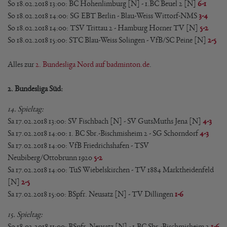
So 18.02.2018 13:00
: 
BC Hohenlimburg [N]
 - 
1.BC Beuel 2 [N]
6-1
So 18.02.2018 14:00
: 
SG EBT Berlin
 - 
Blau-Weiss Wittorf-NMS
3-4
So 18.02.2018 14:00
: 
TSV Trittau 2
 - 
Hamburg Horner TV [N]
5-2
So 18.02.2018 15:00
: 
STC Blau-Weiss Solingen
- 
VfB/SC Peine [N]
2-5
Alles zur
2. Bundesliga Nord auf badminton.de
.
2. Bundesliga Süd:
14. Spieltag:
Sa 17.02.2018 13:00
: 
SV Fischbach [N]
 - 
SV GutsMuths Jena [N]
4-3
Sa 17.02.2018 14:00
: 
1. BC Sbr.-Bischmisheim 2
 - 
SG Schorndorf
4-3
Sa 17.02.2018 14:00
: 
VfB Friedrichshafen
- 
TSV
Neubiberg/Ottobrunn 1920
5-2
Sa 17.02.2018 14:00
: 
TuS Wiebelskirchen
 - 
TV 1884 Marktheidenfeld
[N]
2-5
Sa 17.02.2018 15:00
: 
BSpfr. Neusatz [N]
 - 
TV Dillingen
1-6
15. Spieltag:
So 18.02.2018 11:00
: 
BSpfr. Neusatz [N]
 - 
1.BC Sbr.-Bischmisheim 2
1-6