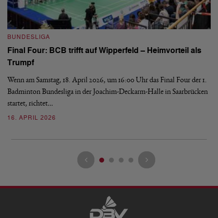
B
BUNDESLIGA
Wi
Final Four: BCB trifft auf Wipperfeld – Heimvorteil als
Es
Trumpf
Bl
de
Wenn am Samstag, 18. April 2026, um 16:00 Uhr das Final Four der 1.
Badminton Bundesliga in der Joachim-Deckarm-Halle in Saarbrücken
2
startet, richtet…
16. APRIL 2026