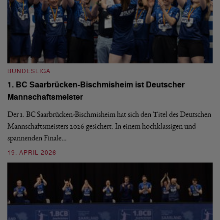
BUNDESLIGA
B
1. BC Saarbrücken-Bischmisheim ist Deutscher
Fi
Mannschaftsmeister
aus
We
d
Ba
Der 1. BC Saarbrücken-Bischmisheim hat sich den Titel des Deutschen
st
Mannschaftsmeisters 2026 gesichert. In einem hochklassigen und
spannenden Finale…
16
19. APRIL 2026