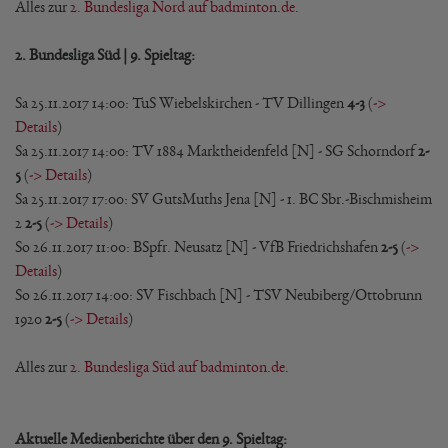
Alles zur
2. Bundesliga Nord auf badminton.de
.
2. Bundesliga Süd | 9. Spieltag:
Sa 25.11.2017 14:00: TuS Wiebelskirchen - TV Dillingen
4-3
(
->
Details
)
Sa 25.11.2017 14:00: TV 1884 Marktheidenfeld [N] - SG Schorndorf
2-
5
(
-> Details
)
Sa 25.11.2017 17:00: SV GutsMuths Jena [N] - 1. BC Sbr.-Bischmisheim
2
2-5
(
-> Details
)
So 26.11.2017 11:00: BSpfr. Neusatz [N] - VfB Friedrichshafen
2-5
(
->
Details
)
So 26.11.2017 14:00: SV Fischbach [N] - TSV Neubiberg/Ottobrunn
1920
2-5
(
-> Details
)
Alles zur
2. Bundesliga Süd auf badminton.de
.
Aktuelle Medienberichte über den 9. Spieltag: