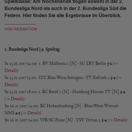
Spielklasse: Am Wochenende flogen sowohl in der 2.
Bundesliga Nord als auch in der 2. Bundesliga Süd die
Federn. Hier finden Sie alle Ergebnisse im Überblick.
VON REDAKTION
2. Bundesliga Nord | 9. Spieltag:
Sa 25.11.2017 14:00: 1. BV Mülheim 2 [N] - SG EBT Berlin
5-2
(
->
Details
)
Sa 25.11.2017 15:00: STC Blau-Weiss Solingen - TV Refrath 2
3-4
(
->
Details
)
Sa 25.11.2017 18:00: 1. BC Beuel 2 [N] - Hamburg Horner TV [N]
3-4
(
-> Details
)
So 26.11.2017 14:00: BC Hohenlimburg [N] - Blau-Weiss Wittorf-
NMS
4-3
(
-> Details
)
So 26.11.2017 14:00: VfB/SC Peine [N] - TSV Trittau 2
3-4
(
-> Details
)