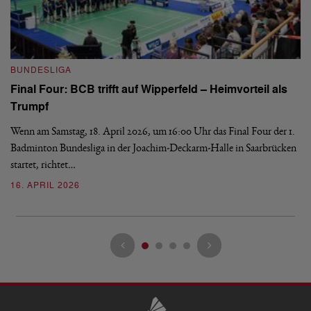
B
BUNDESLIGA
Wi
Final Four: BCB trifft auf Wipperfeld – Heimvorteil als
Es
Trumpf
Bl
de
Wenn am Samstag, 18. April 2026, um 16:00 Uhr das Final Four der 1.
Badminton Bundesliga in der Joachim-Deckarm-Halle in Saarbrücken
2
startet, richtet…
16. APRIL 2026