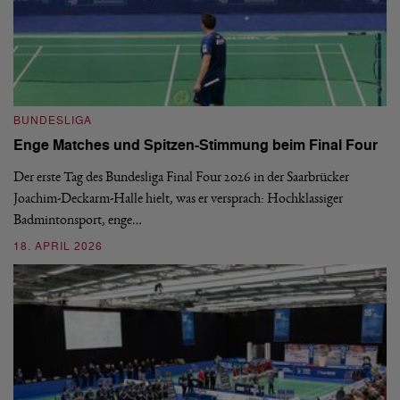
B
BUNDESLIGA
1.
Enge Matches und Spitzen-Stimmung beim Final Four
De
Wo
Der erste Tag des Bundesliga Final Four 2026 in der Saarbrücker
si
Joachim-Deckarm-Halle hielt, was er versprach: Hochklassiger
Badmintonsport, enge…
2
18. APRIL 2026