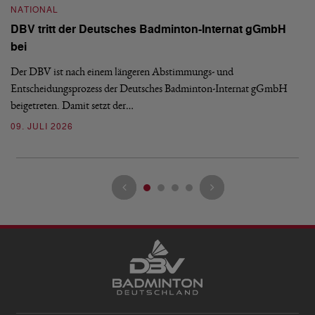
NATIONAL
H
DBV tritt der Deutsches Badminton-Internat gGmbH
De
bei
Ze
Bu
Der DBV ist nach einem längeren Abstimmungs- und
Entscheidungsprozess der Deutsches Badminton-Internat gGmbH
07
beigetreten. Damit setzt der…
09. JULI 2026