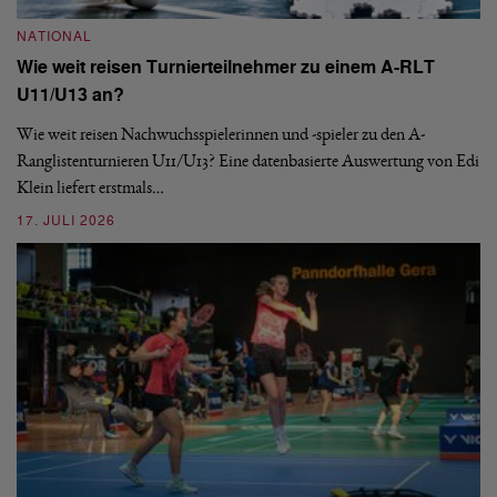
NATIONAL
N
Wie weit reisen Turnierteilnehmer zu einem A-RLT
S
U11/U13 an?
De
nä
Wie weit reisen Nachwuchsspielerinnen und -spieler zu den A-
ei
-
Ranglistenturnieren U11/U13? Eine datenbasierte Auswertung von Edi
Klein liefert erstmals…
09
17. JULI 2026
N