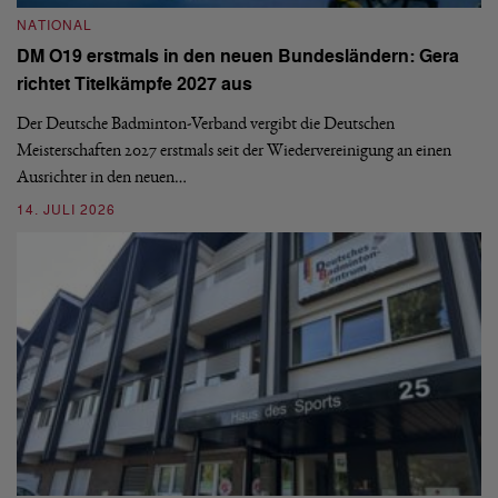
NATIONAL
E
DM O19 erstmals in den neuen Bundesländern: Gera
Mi
richtet Titelkämpfe 2027 aus
Mo
de
Der Deutsche Badminton-Verband vergibt die Deutschen
Meisterschaften 2027 erstmals seit der Wiedervereinigung an einen
08
Ausrichter in den neuen…
14. JULI 2026
N
S