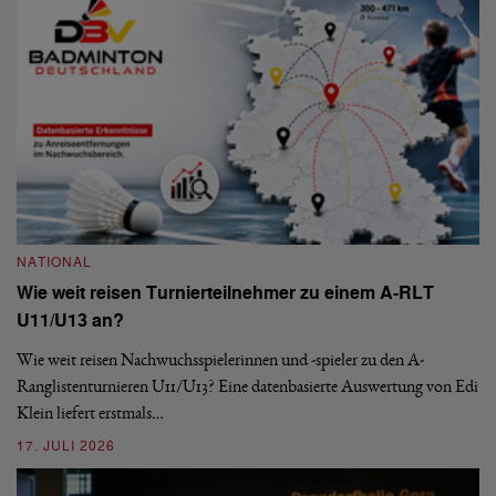
09
NATIONAL
Wie weit reisen Turnierteilnehmer zu einem A-RLT
N
U11/U13 an?
S
Wie weit reisen Nachwuchsspielerinnen und -spieler zu den A-
Ranglistenturnieren U11/U13? Eine datenbasierte Auswertung von Edi
De
Klein liefert erstmals…
nä
ei
17. JULI 2026
09