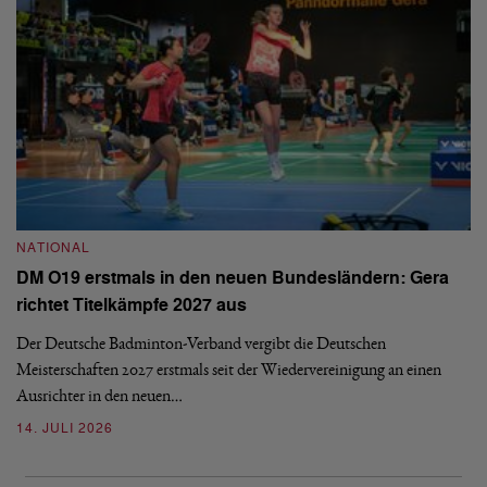
NATIONAL
N
DM O19 erstmals in den neuen Bundesländern: Gera
E
richtet Titelkämpfe 2027 aus
Mi
Der Deutsche Badminton-Verband vergibt die Deutschen
Mo
Meisterschaften 2027 erstmals seit der Wiedervereinigung an einen
de
Ausrichter in den neuen…
08
14. JULI 2026