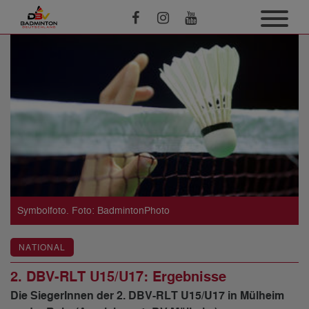
Symbolfoto. Foto: BadmintonPhoto
NATIONAL
2. DBV-RLT U15/U17: Ergebnisse
Die SiegerInnen der 2. DBV-RLT U15/U17 in Mülheim