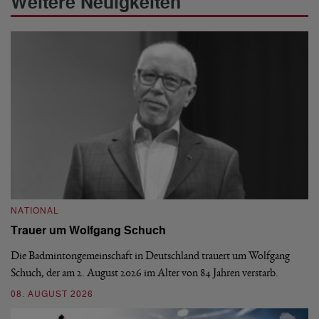
Weitere Neuigkeiten
NATIONAL
N
Trauer um Wolfgang Schuch
D
b
Die Badmintongemeinschaft in Deutschland trauert um Wolfgang
Schuch, der am 2. August 2026 im Alter von 84 Jahren verstarb.
De
En
08. AUGUST 2026
be