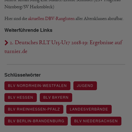
Nürnberg/SV Harkenbleck)
Hier sind die
aktuellen DBV-Ranglisten
aller Altersklassen abrufbar.
Weiterführende Links
2. Deutsches RLT U15-U17 2018-19: Ergebnisse auf
turnier.de
Schlüsselwörter
BLV NORDRHEIN-WESTFALEN
JUGEND
BLV HESSEN
BLV BAYERN
BLV RHEINHESSEN-PFALZ
LANDESVERBÄNDE
BLV BERLIN-BRANDENBURG
BLV NIEDERSACHSEN