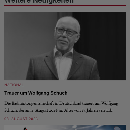
Weitere Neuigkeiten
NATIONAL
N
Trauer um Wolfgang Schuch
D
b
Die Badmintongemeinschaft in Deutschland trauert um Wolfgang
Schuch, der am 2. August 2026 im Alter von 84 Jahren verstarb.
De
En
08. AUGUST 2026
be