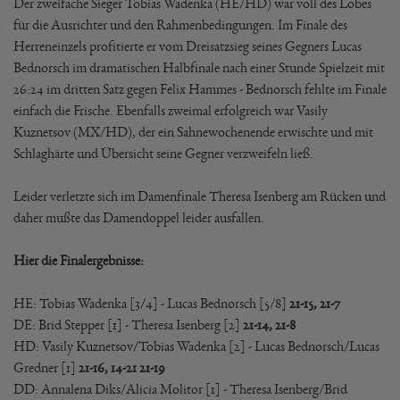
Der zweifache Sieger Tobias Wadenka (HE/HD) war voll des Lobes
für die Ausrichter und den Rahmenbedingungen. Im Finale des
Herreneinzels profitierte er vom Dreisatzsieg seines Gegners Lucas
Bednorsch im dramatischen Halbfinale nach einer Stunde Spielzeit mit
26:24 im dritten Satz gegen Felix Hammes - Bednorsch fehlte im Finale
einfach die Frische. Ebenfalls zweimal erfolgreich war Vasily
Kuznetsov (MX/HD), der ein Sahnewochenende erwischte und mit
Schlaghärte und Übersicht seine Gegner verzweifeln ließ.
Leider verletzte sich im Damenfinale Theresa Isenberg am Rücken und
daher mußte das Damendoppel leider ausfallen.
Hier die Finalergebnisse:
HE: Tobias Wadenka [3/4] - Lucas Bednorsch [5/8]
21-15, 21-7
DE: Brid Stepper [1] - Theresa Isenberg [2]
21-14, 21-8
HD: Vasily Kuznetsov/Tobias Wadenka [2] - Lucas Bednorsch/Lucas
Gredner [1]
21-16, 14-21 21-19
DD: Annalena Diks/Alicia Molitor [1] - Theresa Isenberg/Brid