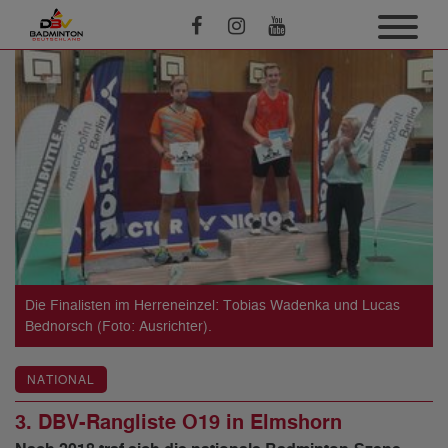
Die Finalisten im Herreneinzel: Tobias Wadenka und Lucas
Bednorsch (Foto: Ausrichter).
NATIONAL
3. DBV-Rangliste O19 in Elmshorn