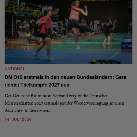
NATIONAL
N
DM O19 erstmals in den neuen Bundesländern: Gera
E
richtet Titelkämpfe 2027 aus
Mi
Der Deutsche Badminton-Verband vergibt die Deutschen
Mo
Meisterschaften 2027 erstmals seit der Wiedervereinigung an einen
de
Ausrichter in den neuen…
08
14. JULI 2026