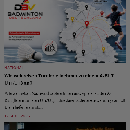
09
NATIONAL
Wie weit reisen Turnierteilnehmer zu einem A-RLT
N
U11/U13 an?
S
Wie weit reisen Nachwuchsspielerinnen und -spieler zu den A-
Ranglistenturnieren U11/U13? Eine datenbasierte Auswertung von Edi
De
Klein liefert erstmals…
nä
ei
17. JULI 2026
09