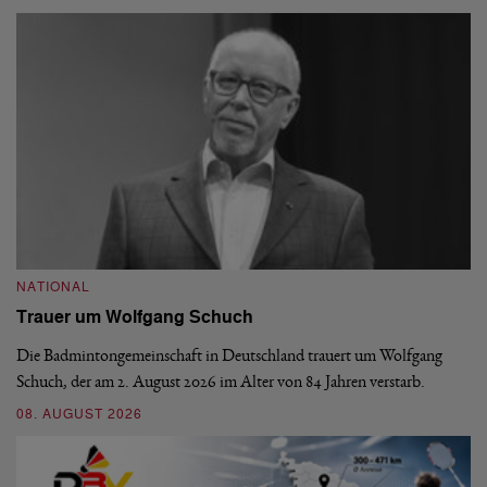
NATIONAL
N
Trauer um Wolfgang Schuch
D
b
Die Badmintongemeinschaft in Deutschland trauert um Wolfgang
Schuch, der am 2. August 2026 im Alter von 84 Jahren verstarb.
De
En
08. AUGUST 2026
be
09