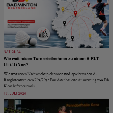
NATIONAL
Wie weit reisen Turnierteilnehmer zu einem A-RLT
N
U11/U13 an?
t
S
Wie weit reisen Nachwuchsspielerinnen und -spieler zu den A-
Ranglistenturnieren U11/U13? Eine datenbasierte Auswertung von Edi
De
Klein liefert erstmals…
nä
ei
17. JULI 2026
09