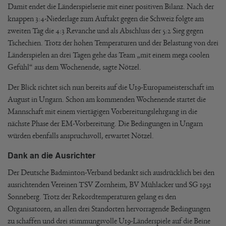
Damit endet die Länderspielserie mit einer positiven Bilanz. Nach der
knappen 3:4-Niederlage zum Auftakt gegen die Schweiz folgte am
zweiten Tag die 4:3 Revanche und als Abschluss der 5:2 Sieg gegen
Tschechien. Trotz der hohen Temperaturen und der Belastung von drei
Länderspielen an drei Tagen gehe das Team „mit einem mega coolen
Gefühl“ aus dem Wochenende, sagte Nötzel.
Der Blick richtet sich nun bereits auf die U19-Europameisterschaft im
August in Ungarn. Schon am kommenden Wochenende startet die
Mannschaft mit einem viertägigen Vorbereitungslehrgang in die
nächste Phase der EM-Vorbereitung. Die Bedingungen in Ungarn
würden ebenfalls anspruchsvoll, erwartet Nötzel.
Dank an die Ausrichter
Der Deutsche Badminton-Verband bedankt sich ausdrücklich bei den
ausrichtenden Vereinen TSV Zornheim, BV Mühlacker und SG 1951
Sonneberg. Trotz der Rekordtemperaturen gelang es den
Organisatoren, an allen drei Standorten hervorragende Bedingungen
zu schaffen und drei stimmungsvolle U19-Länderspiele auf die Beine