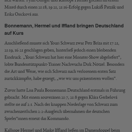
Mixed durch einen 21:18, 19:21, 21:16-Erfolg gegen Lukáš Patzák und
Erika Osicková aus.
Bonnemann, Hermel und Iffland bringen Deutschland
auf Kurs
Anschließend musste sich Youri Schwarz zwar Petr Bríza mit 17:21,
21:19, 16:21 geschlagen geben, hinterließ jedoch einen bleibenden
Eindruck. „Youri Schwarz hat hier eine Monster-Show abgeliefert“,
lobte Bundesstützpunkt-Trainer Nachwuchs Dirk Nötzel. Besonders
die Art und Weise, wie sich Schwarz nach verlorenem ersten Satz
zurückkämpfte, habe gezeigt, „wie wir uns präsentieren wollen“.
Zuvor hatte Lisa Paula Bonnemann Deutschland erstmals in Führung
gebracht. Mit einem souveränen 21:7, 21:8 gegen Klára Gerbelová
stellte sie auf 2:1. Nach der knappen Niederlage von Schwarz zum
zwischenzeitlichen 2:2-Ausgleich übernahmen die deutschen
Spieler*innen erneut das Kommando.
Kalliope Hermel und Maike Iffland ließen im Damendoppel beim