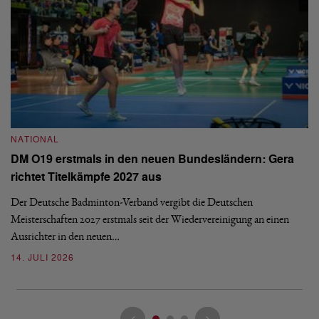
NATIONAL
N
DM O19 erstmals in den neuen Bundesländern: Gera
E
richtet Titelkämpfe 2027 aus
Mi
Der Deutsche Badminton-Verband vergibt die Deutschen
 in
Mo
Meisterschaften 2027 erstmals seit der Wiedervereinigung an einen
de
Ausrichter in den neuen…
08
14. JULI 2026