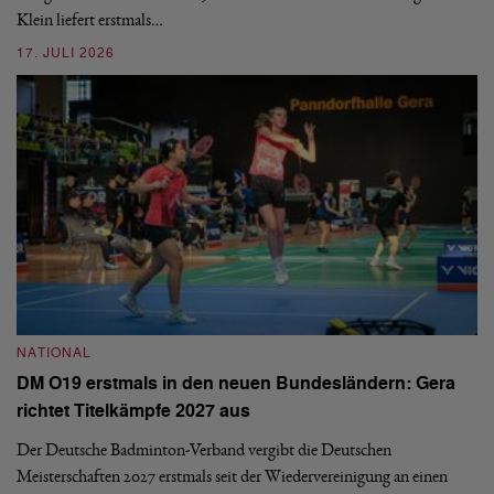
Klein liefert erstmals…
09
17. JULI 2026
N
NATIONAL
E
DM O19 erstmals in den neuen Bundesländern: Gera
Mi
richtet Titelkämpfe 2027 aus
Mo
de
Der Deutsche Badminton-Verband vergibt die Deutschen
Meisterschaften 2027 erstmals seit der Wiedervereinigung an einen
08