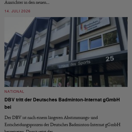
Ausrichter in den neuen…
14. JULI 2026
N
S
NATIONAL
H
DBV tritt der Deutsches Badminton-Internat gGmbH
De
bei
Ze
Bu
Der DBV ist nach einem längeren Abstimmungs- und
Entscheidungsprozess der Deutsches Badminton-Internat gGmbH
07
beigetreten. Damit setzt der…