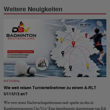
Weitere Neuigkeiten
NATIONAL
N
Wie weit reisen Turnierteilnehmer zu einem A-RLT
S
U11/U13 an?
De
nä
Wie weit reisen Nachwuchsspielerinnen und -spieler zu den A-
ei
-
Ranglistenturnieren U11/U13? Eine datenbasierte Auswertung von Edi