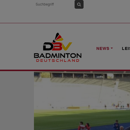
HOME
NEWS
50 JAHRE „JUGEND TR
NEWS
LE