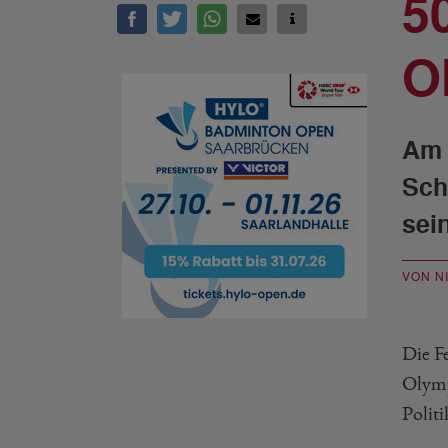
5
O
Am 
Sch
sei
VON N
Die F
Olymp
Polit