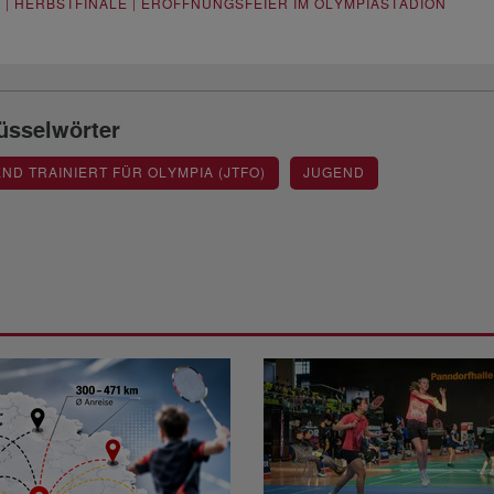
9 | HERBSTFINALE | ERÖFFNUNGSFEIER IM OLYMPIASTADION
üsselwörter
ND TRAINIERT FÜR OLYMPIA (JTFO)
JUGEND