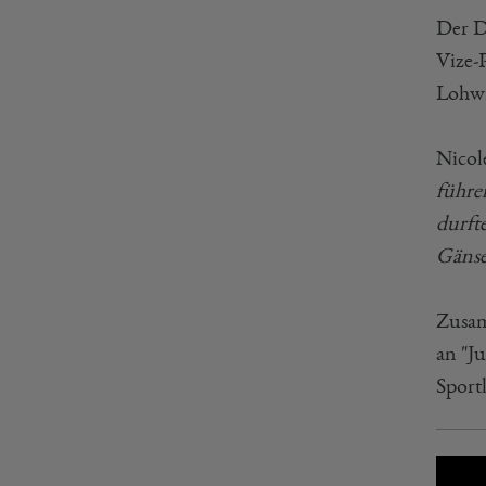
Der D
Vize-
Lohwi
Nicol
führe
durft
Gänse
Zusam
an "Ju
Sportl