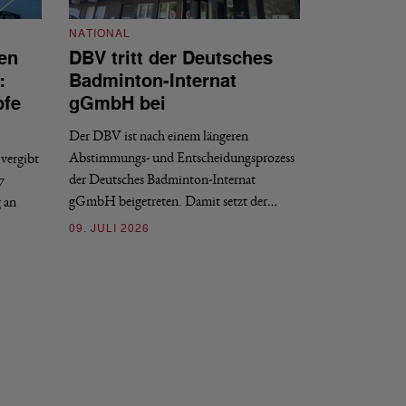
NATIONAL
en
DBV tritt der Deutsches
NATIONAL
:
Badminton-Internat
Stellenauss
pfe
gGmbH bei
Sportdirekt
Der DBV ist nach einem längeren
Der Deutsche Badm
Abstimmungs- und Entscheidungsprozess
vergibt
nächstmöglichen Ze
der Deutsches Badminton-Internat
7
beziehungsweise e
gGmbH beigetreten. Damit setzt der…
g an
09. JULI 2026
09. JULI 2026