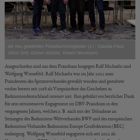
die neu gewählten Präsidiumsmitglieder (v.l.: Claudia Pauli,
Ulrich Grill, Günter Klützke, Robert Neumann)
Ausgeschieden sind aus dem Präsidium hingegen Ralf Michaelis und
Wolfgang Wienefeld. Ralf Michaelis war im Jahr 2022 zum
Präsidenten des Spitzenverbandes gewählt worden und gestaltete
vorher bereits seit 2018 als Vizepräsident das Geschehen in
Badmintondeutschland intensiv mit. Ihm gebührt ein herzlicher Dank
für sein zeitintensives Engagement im DBV-Präsidium in den
vergangenen Jahren, welches z. B. auch mit der Teilnahme an
Sitzungen des Badminton-Weltverbandes BWF und des europäischen
Badminton-Verbandes Badminton Europe Confederation (BEC)
einherging. Wolfgang Wienefeld engagierte sich seit 2022 als