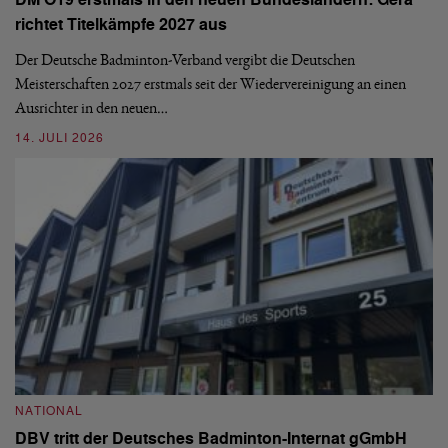
DM O19 erstmals in den neuen Bundesländern: Gera
Mi
richtet Titelkämpfe 2027 aus
Mo
de
Der Deutsche Badminton-Verband vergibt die Deutschen
Meisterschaften 2027 erstmals seit der Wiedervereinigung an einen
08
Ausrichter in den neuen…
14. JULI 2026
N
S
NATIONAL
H
DBV tritt der Deutsches Badminton-Internat gGmbH