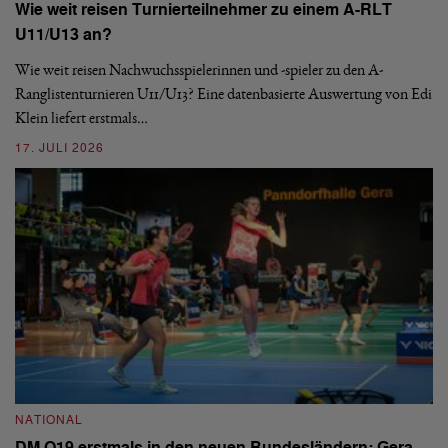
Wie weit reisen Turnierteilnehmer zu einem A-RLT
S
U11/U13 an?
De
nä
Wie weit reisen Nachwuchsspielerinnen und -spieler zu den A-
ei
-
Ranglistenturnieren U11/U13? Eine datenbasierte Auswertung von Edi
Klein liefert erstmals…
09
17. JULI 2026
N
NATIONAL
E