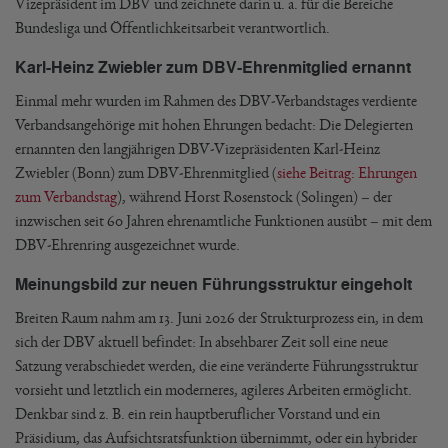
Vizepräsident im DBV und zeichnete darin u. a. für die Bereiche
Bundesliga und Öffentlichkeitsarbeit verantwortlich.
Karl-Heinz Zwiebler zum DBV-Ehrenmitglied ernannt
Einmal mehr wurden im Rahmen des DBV-Verbandstages verdiente
Verbandsangehörige mit hohen Ehrungen bedacht: Die Delegierten
ernannten den langjährigen DBV-Vizepräsidenten Karl-Heinz
Zwiebler (Bonn) zum DBV-Ehrenmitglied (
siehe Beitrag: Ehrungen
zum Verbandstag
), während Horst Rosenstock (Solingen) – der
inzwischen seit 60 Jahren ehrenamtliche Funktionen ausübt – mit dem
DBV-Ehrenring ausgezeichnet wurde.
Meinungsbild zur neuen Führungsstruktur eingeholt
Breiten Raum nahm am 13. Juni 2026 der Strukturprozess ein, in dem
sich der DBV aktuell befindet: In absehbarer Zeit soll eine neue
Satzung verabschiedet werden, die eine veränderte Führungsstruktur
vorsieht und letztlich ein moderneres, agileres Arbeiten ermöglicht.
Denkbar sind z. B. ein rein hauptberuflicher Vorstand und ein
Präsidium, das Aufsichtsratsfunktion übernimmt, oder ein hybrider