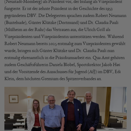
(Neustadt-Momberg) als Präsident vor, der bislang als Vizepräsident
fungierte. Er ist der zehnte Präsident in der Geschichte des 1953
gegründeten DBV. Die Delegierten sprachen zudem Robert Neumann
(Buxtehude), Günter Klützke (Dortmund) und Dr. Claudia Pauli
(Mülheim an der Ruhr) das Vertrauen aus, die Ulrich Grill als
Vizepräsidenten und Vizepräsidentin unterstützen werden. Während
Robert Neumann bereits 2025 erstmalig zum Vizepräsidenten gewählt
wurde, bringen sich Günter Klützke und Dr. Claudia Pauli nun
erstmalig ehrenamtlich in die Präsidiumsarbeit ein. Qua Amt gehören
zudem Geschäftsführerin Daniela Blobel, Sportdirektor Jakob Høi
und der Vorsitzende des Ausschusses für Jugend (AfJ) im DBV, Edi
Klein, dem höchsten Gremium des Spitzenverbandes an.