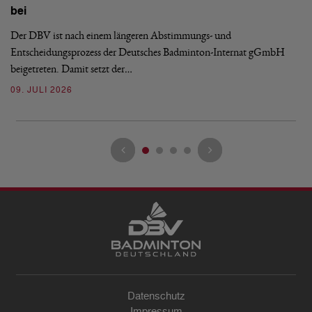
De
bei
Ze
Bu
Der DBV ist nach einem längeren Abstimmungs- und
Entscheidungsprozess der Deutsches Badminton-Internat gGmbH
07
beigetreten. Damit setzt der…
09. JULI 2026
Datenschutz
Impressum