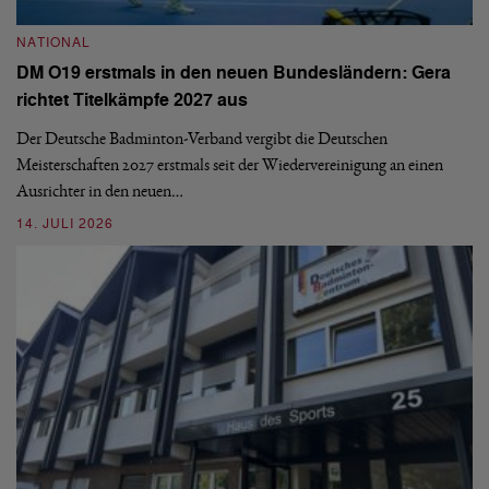
N
NATIONAL
E
DM O19 erstmals in den neuen Bundesländern: Gera
Mi
richtet Titelkämpfe 2027 aus
Mo
de
Der Deutsche Badminton-Verband vergibt die Deutschen
Meisterschaften 2027 erstmals seit der Wiedervereinigung an einen
08
Ausrichter in den neuen…
14. JULI 2026
N