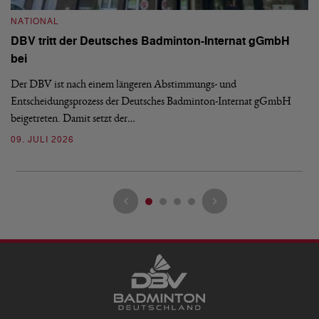
S
NATIONAL
H
DBV tritt der Deutsches Badminton-Internat gGmbH
De
bei
Ze
Bu
Der DBV ist nach einem längeren Abstimmungs- und
Entscheidungsprozess der Deutsches Badminton-Internat gGmbH
07
beigetreten. Damit setzt der…
09. JULI 2026