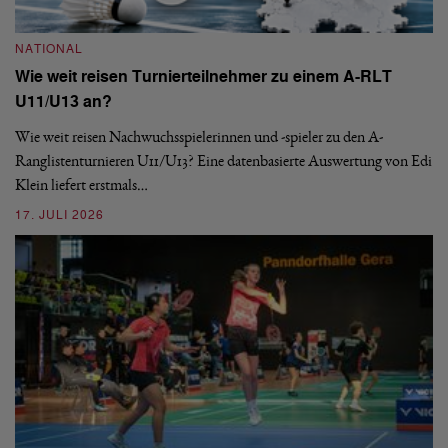
NATIONAL
N
Wie weit reisen Turnierteilnehmer zu einem A-RLT
S
U11/U13 an?
De
nä
Wie weit reisen Nachwuchsspielerinnen und -spieler zu den A-
ei
-
Ranglistenturnieren U11/U13? Eine datenbasierte Auswertung von Edi
Klein liefert erstmals…
09
17. JULI 2026