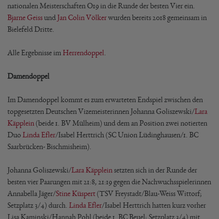
nationalen Meisterschaften O19 in die Runde der besten Vier ein.
Bjarne Geiss
und
Jan Colin Völker
wurden bereits 2018 gemeinsam in
Bielefeld Dritte.
Alle Ergebnisse im
Herrendoppel
.
Damendoppel
Im Damendoppel kommt es zum erwarteten Endspiel zwischen den
topgesetzten Deutschen Vizemeisterinnen Johanna Goliszewski/
Lara
Käpplein
(beide 1. BV Mülheim) und dem an Position zwei notierten
Duo
Linda Efler
/Isabel Herttrich (SC Union Lüdinghausen/1. BC
Saarbrücken- Bischmisheim).
Johanna Goliszewski/
Lara Käpplein
setzten sich in der Runde der
besten vier Paarungen mit 21:8, 21:19 gegen die Nachwuchsspielerinnen
Annabella Jäger/
Stine Küspert
(TSV Freystadt/Blau-Weiss Wittorf;
Setzplatz 3/4) durch.
Linda Efler
/Isabel Herttrich hatten kurz vorher
Lisa Kaminski/Hannah Pohl (beide 1. BC Beuel; Setzplatz 3/4) mit