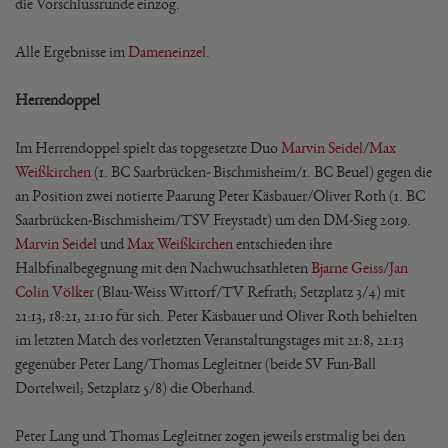
die Vorschlussrunde einzog.
Alle Ergebnisse im
Dameneinzel
.
Herrendoppel
Im Herrendoppel spielt das topgesetzte Duo
Marvin Seidel
/
Max
Weißkirchen
(1. BC Saarbrücken- Bischmisheim/1. BC Beuel) gegen die
an Position zwei notierte Paarung Peter Käsbauer/Oliver Roth (1. BC
Saarbrücken-Bischmisheim/TSV Freystadt) um den DM-Sieg 2019.
Marvin Seidel
und
Max Weißkirchen
entschieden ihre
Halbfinalbegegnung mit den Nachwuchsathleten
Bjarne Geiss
/
Jan
Colin Völker
(Blau-Weiss Wittorf/TV Refrath; Setzplatz 3/4) mit
21:13, 18:21, 21:10 für sich. Peter Käsbauer und Oliver Roth behielten
im letzten Match des vorletzten Veranstaltungstages mit 21:8, 21:13
gegenüber Peter Lang/Thomas Legleitner (beide SV Fun-Ball
Dortelweil; Setzplatz 5/8) die Oberhand.
Peter Lang und Thomas Legleitner zogen jeweils erstmalig bei den