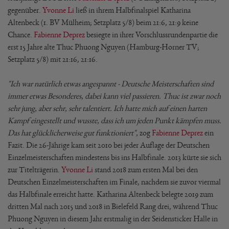
gegenüber.
Yvonne Li
ließ in ihrem Halbfinalspiel Katharina
Altenbeck (1. BV Mülheim; Setzplatz 5/8) beim 21:6, 21:9 keine
Chance.
Fabienne Deprez
besiegte in ihrer Vorschlussrundenpartie die
erst 15 Jahre alte Thuc Phuong Nguyen (Hamburg-Horner TV;
Setzplatz 5/8) mit 21:16, 21:16.
"Ich war natürlich etwas angespannt - Deutsche Meisterschaften sind
immer etwas Besonderes, dabei kann viel passieren. Thuc ist zwar noch
sehr jung, aber sehr, sehr talentiert. Ich hatte mich auf einen harten
Kampf eingestellt und wusste, dass ich um jeden Punkt kämpfen muss.
Das hat glücklicherweise gut funktioniert",
zog
Fabienne Deprez
ein
Fazit. Die 26-Jährige kam seit 2010 bei jeder Auflage der Deutschen
Einzelmeisterschaften mindestens bis ins Halbfinale. 2013 kürte sie sich
zur Titelträgerin.
Yvonne Li
stand 2018 zum ersten Mal bei den
Deutschen Einzelmeisterschaften im Finale, nachdem sie zuvor viermal
das Halbfinale erreicht hatte. Katharina Altenbeck belegte 2019 zum
dritten Mal nach 2015 und 2018 in Bielefeld Rang drei, während Thuc
Phuong Nguyen in diesem Jahr erstmalig in der Seidensticker Halle in