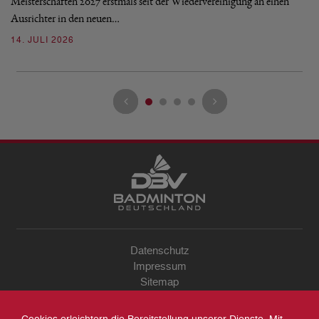
Mo
Meisterschaften 2027 erstmals seit der Wiedervereinigung an einen
de
Ausrichter in den neuen…
08
14. JULI 2026
Datenschutz
Impressum
Sitemap
Kontakt
Archiv