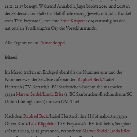
21:11, 21:17 besiegt. Während Annabella Jäger bereits 2016 und 2018 in
der Seidensticker Halle ins Halbfinale einzog (jeweils mit Julia Kunkel
vom TSV Freystadt), erreichte
Stine Küspert
2019 erstmalig bei den
nationalen Titelkämpfen O19 die Vorschlussrunde.
Alle Ergebnisse im
Damendoppel
.
Mixed
Im Mixed treffen im Endspiel ebenfalls die Nummer eins und die
Nummer zwei der Setzliste aufeinander:
Raphael Beck
/Isabel
Herttrich (TV Refrath/1. BC Saarbrücken-Bischmisheim) spielen
gegen
Marvin Seidel
/
Linda Efler
(1. BC Saarbrücken-Bischmisheim/SC
Union Lüdinghausen) um den DM-Titel.
Nachdem
Raphael Beck
/Isabel Herttrich ihre Halbfinalpartie gegen
Oliver Roth/
Lara Käpplein
(TSV Freystadt/1. BV Mülheim; Setzplatz
5/8) mit 21:19, 21:12 gewannen, verbuchten
Marvin Seidel
/
Linda Efler