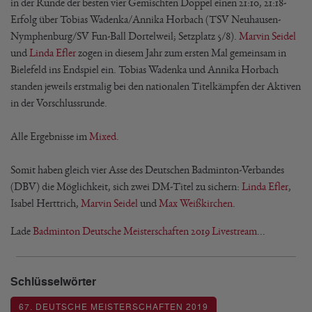
in der Runde der besten vier Gemischten Doppel einen 21:10, 21:18-
Erfolg über Tobias Wadenka/Annika Horbach (TSV Neuhausen-
Nymphenburg/SV Fun-Ball Dortelweil; Setzplatz 5/8).
Marvin Seidel
und
Linda Efler
zogen in diesem Jahr zum ersten Mal gemeinsam in
Bielefeld ins Endspiel ein. Tobias Wadenka und Annika Horbach
standen jeweils erstmalig bei den nationalen Titelkämpfen der Aktiven
in der Vorschlussrunde.
Alle Ergebnisse im
Mixed
.
Somit haben gleich vier Asse des Deutschen Badminton-Verbandes
(DBV) die Möglichkeit, sich zwei DM-Titel zu sichern:
Linda Efler
,
Isabel Herttrich,
Marvin Seidel
und
Max Weißkirchen
.
Lade
Badminton Deutsche Meisterschaften 2019 Livestream
...
Schlüsselwörter
67. DEUTSCHE MEISTERSCHAFTEN 2019