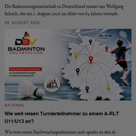
b
Die Badmintongemeinschaft in Deutschland trauert um Wolfgang
Schuch, der am 2. August 2026 im Alter von 84 Jahren verstarb.
De
En
08. AUGUST 2026
be
09
NATIONAL
Wie weit reisen Turnierteilnehmer zu einem A-RLT
N
U11/U13 an?
S
Wie weit reisen Nachwuchsspielerinnen und -spieler zu den A-