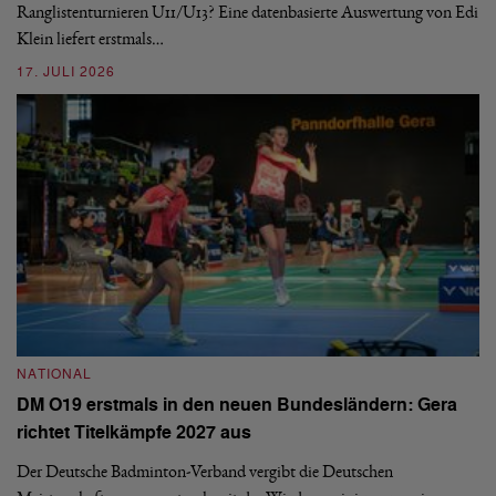
Ranglistenturnieren U11/U13? Eine datenbasierte Auswertung von Edi
De
Klein liefert erstmals…
nä
ei
17. JULI 2026
09
NATIONAL
N
DM O19 erstmals in den neuen Bundesländern: Gera
E
richtet Titelkämpfe 2027 aus
Mi
Der Deutsche Badminton-Verband vergibt die Deutschen