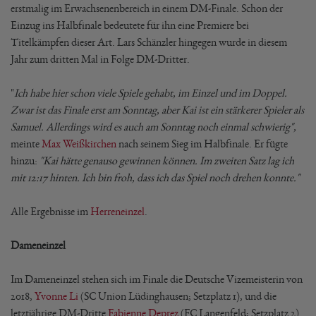
erstmalig im Erwachsenenbereich in einem DM-Finale. Schon der
Einzug ins Halbfinale bedeutete für ihn eine Premiere bei
Titelkämpfen dieser Art. Lars Schänzler hingegen wurde in diesem
Jahr zum dritten Mal in Folge DM-Dritter.
"
Ich habe hier schon viele Spiele gehabt, im Einzel und im Doppel.
Zwar ist das Finale erst am Sonntag, aber Kai ist ein stärkerer Spieler als
Samuel. Allerdings wird es auch am Sonntag noch einmal schwierig",
meinte
Max Weißkirchen
nach seinem Sieg im Halbfinale. Er fügte
hinzu:
"Kai hätte genauso gewinnen können. Im zweiten Satz lag ich
mit 12:17 hinten. Ich bin froh, dass ich das Spiel noch drehen konnte."
Alle Ergebnisse im
Herreneinzel
.
Dameneinzel
Im Dameneinzel stehen sich im Finale die Deutsche Vizemeisterin von
2018,
Yvonne Li
(SC Union Lüdinghausen; Setzplatz 1), und die
letztjährige DM-Dritte
Fabienne Deprez
(FC Langenfeld; Setzplatz 2)