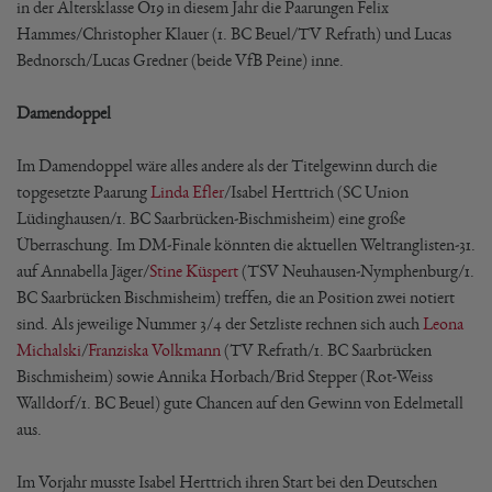
in der Altersklasse O19 in diesem Jahr die Paarungen Felix
Hammes/Christopher Klauer (1. BC Beuel/TV Refrath) und Lucas
Bednorsch/Lucas Gredner (beide VfB Peine) inne.
Damendoppel
Im Damendoppel wäre alles andere als der Titelgewinn durch die
topgesetzte Paarung
Linda Efler
/Isabel Herttrich (SC Union
Lüdinghausen/1. BC Saarbrücken-Bischmisheim) eine große
Überraschung. Im DM-Finale könnten die aktuellen Weltranglisten-31.
auf Annabella Jäger/
Stine Küspert
(TSV Neuhausen-Nymphenburg/1.
BC Saarbrücken Bischmisheim) treffen, die an Position zwei notiert
sind. Als jeweilige Nummer 3/4 der Setzliste rechnen sich auch
Leona
Michalski
/
Franziska Volkmann
(TV Refrath/1. BC Saarbrücken
Bischmisheim) sowie Annika Horbach/Brid Stepper (Rot-Weiss
Walldorf/1. BC Beuel) gute Chancen auf den Gewinn von Edelmetall
aus.
Im Vorjahr musste Isabel Herttrich ihren Start bei den Deutschen