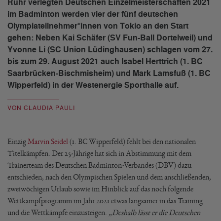
Ruhr verlegten Deutschen Einzelmeisterschaften 2021
im Badminton werden vier der fünf deutschen
Olympiateilnehmer*innen von Tokio an den Start
gehen: Neben Kai Schäfer (SV Fun-Ball Dortelweil) und
Yvonne Li (SC Union Lüdinghausen) schlagen vom 27.
bis zum 29. August 2021 auch Isabel Herttrich (1. BC
Saarbrücken-Bischmisheim) und Mark Lamsfuß (1. BC
Wipperfeld) in der Westenergie Sporthalle auf.
VON CLAUDIA PAULI
Einzig
Marvin Seidel
(1. BC Wipperfeld) fehlt bei den nationalen
Titelkämpfen. Der 25-Jährige hat sich in Abstimmung mit dem
Trainerteam des Deutschen Badminton-Verbandes (DBV) dazu
entschieden, nach den Olympischen Spielen und dem anschließenden,
zweiwöchigen Urlaub sowie im Hinblick auf das noch folgende
Wettkampfprogramm im Jahr 2021 etwas langsamer in das Training
und die Wettkämpfe einzusteigen.
„Deshalb lässt er die Deutschen