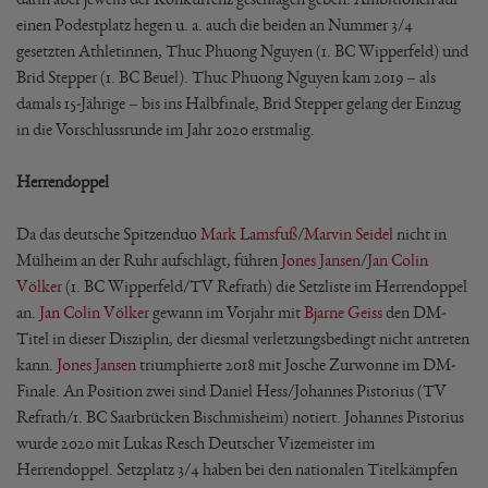
einen Podestplatz hegen u. a. auch die beiden an Nummer 3/4
gesetzten Athletinnen, Thuc Phuong Nguyen (1. BC Wipperfeld) und
Brid Stepper (1. BC Beuel). Thuc Phuong Nguyen kam 2019 – als
damals 15-Jährige – bis ins Halbfinale, Brid Stepper gelang der Einzug
in die Vorschlussrunde im Jahr 2020 erstmalig.
Herrendoppel
Da das deutsche Spitzenduo
Mark Lamsfuß
/
Marvin Seidel
nicht in
Mülheim an der Ruhr aufschlägt, führen
Jones Jansen
/
Jan Colin
Völker
(1. BC Wipperfeld/TV Refrath) die Setzliste im Herrendoppel
an.
Jan Colin Völker
gewann im Vorjahr mit
Bjarne Geiss
den DM-
Titel in dieser Disziplin, der diesmal verletzungsbedingt nicht antreten
kann.
Jones Jansen
triumphierte 2018 mit Josche Zurwonne im DM-
Finale. An Position zwei sind Daniel Hess/Johannes Pistorius (TV
Refrath/1. BC Saarbrücken Bischmisheim) notiert. Johannes Pistorius
wurde 2020 mit Lukas Resch Deutscher Vizemeister im
Herrendoppel. Setzplatz 3/4 haben bei den nationalen Titelkämpfen