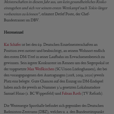
Meisterschaften in diesem Jahr aus, um kein gesundheitliches Risiko
einzugehen und sich vor seinem ersten Wettkampf nach Tokio länger
vorbereiten zu können“,
erläutert Detlef Poste, der Chef-
Bundestrainer im DBV.
Herreneinzel
Kai Schäfer
ist bei den 69. Deutschen Einzelmeisterschaften an
Position zwei notiert und beabsichtigt, an seinem Wohnort endlich
den ersten DM-Titel in seiner Laufbahn im Erwachsenenbereich zu
gewinnen. Sein ärgster Konkurrent im Rennen um den Siegerpokal ist
der topgesetzte
Max Weißkirchen
(SC Union Lüdinghausen), der bei
den vorangegangenen drei Austragungen (2018, 2019, 2020) jeweils
Platz eins belegte. Gute Chancen auf den Einzug ins DM-Endspiel
haben auch die jeweils an Nummer 3/4 gesetzten Lokalmatadore
Samuel Hsiao (1. BC Wipperfeld) und
Fabian Roth
(TV Refrath).
Die Westenergie Sporthalle befindet sich gegenüber des Deutschen
Badminton-Zentrums (DBZ), welches u. a. den Bundesstützpunkt