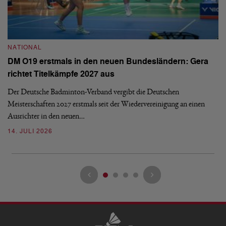
NATIONAL
N
DM O19 erstmals in den neuen Bundesländern: Gera
E
richtet Titelkämpfe 2027 aus
Mi
Der Deutsche Badminton-Verband vergibt die Deutschen
Mo
Meisterschaften 2027 erstmals seit der Wiedervereinigung an einen
de
Ausrichter in den neuen…
08
14. JULI 2026