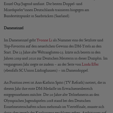
Einzel O19/Jugend umfasst. Die besten Doppel- und
Mixedspieler*innen Deutschlands trainieren hingegen am
Bundestützpunkt in Saarbrücken (Saarland).
Dameneinzel
Im Dameneinzel geht
Yvonne Li
als Nummer eins der Setzliste und
Top-Favoritin auf den neuerlichen Gewinn des DM-Titels an den
Start. Die 23 Jahre alte Weltranglisten-23. kürte sich bereits in den
Jahren 2019 und 2020 zur Deutschen Meisterin in dieser Disziplin. Im
vergangenen Jahr siegte sie zudem – an der Seite von
Linda Efler
(ebenfalls SC Union Lüdinghausen) – im Damendoppel.
An Position zwei ist Ann-Kathrin Spöri (TV Refrath) notiert, die in
diesem Jahr ihre erste DM-Medaille im Erwachsenenbereich
entgegennehmen möchte. Die 20 Jahre alte Teilnehmerin an den
Olympischen Jugendspielen 2018 stand bei den Deutschen
Einzelmeisterschaften schon mehrmals im Viertelfinale, musste sich
darin aber jeweils der Konkurrenz geschlagen geben. Ambitionen auf