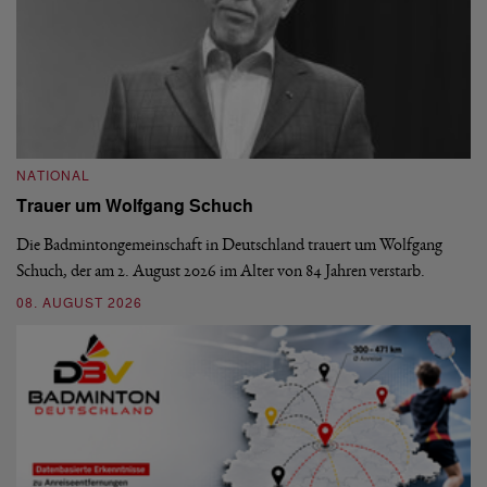
NATIONAL
N
Trauer um Wolfgang Schuch
D
b
Die Badmintongemeinschaft in Deutschland trauert um Wolfgang
Schuch, der am 2. August 2026 im Alter von 84 Jahren verstarb.
De
En
08. AUGUST 2026
be
09