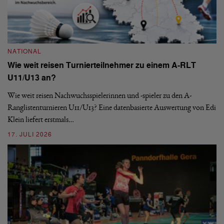
NATIONAL
Wie weit reisen Turnierteilnehmer zu einem A-RLT
N
U11/U13 an?
S
Wie weit reisen Nachwuchsspielerinnen und -spieler zu den A-
Ranglistenturnieren U11/U13? Eine datenbasierte Auswertung von Edi
De
Klein liefert erstmals…
nä
ei
17. JULI 2026
09