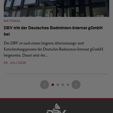
N
S
NATIONAL
H
DBV tritt der Deutsches Badminton-Internat gGmbH
De
bei
Ze
Bu
Der DBV ist nach einem längeren Abstimmungs- und
Entscheidungsprozess der Deutsches Badminton-Internat gGmbH
07
beigetreten. Damit setzt der…
09. JULI 2026