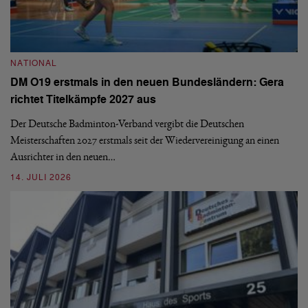
N
NATIONAL
E
DM O19 erstmals in den neuen Bundesländern: Gera
Mi
richtet Titelkämpfe 2027 aus
Mo
de
Der Deutsche Badminton-Verband vergibt die Deutschen
Meisterschaften 2027 erstmals seit der Wiedervereinigung an einen
08
Ausrichter in den neuen…
14. JULI 2026