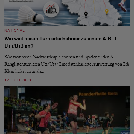
NATIONAL
N
Wie weit reisen Turnierteilnehmer zu einem A-RLT
S
U11/U13 an?
De
nä
Wie weit reisen Nachwuchsspielerinnen und -spieler zu den A-
ei
-
Ranglistenturnieren U11/U13? Eine datenbasierte Auswertung von Edi
Klein liefert erstmals…
09
17. JULI 2026