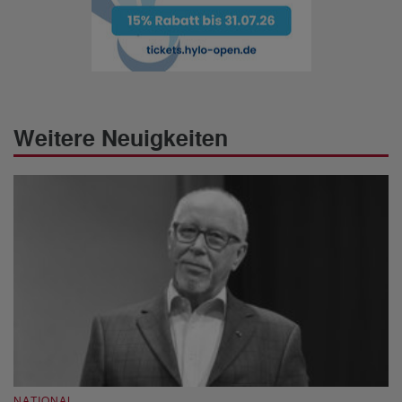
Weitere Neuigkeiten
NATIONAL
N