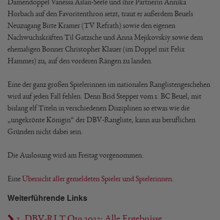
Damendoppel Vanessa Aslan-Seele und ihre Partnerin Annika
Horbach auf den Favoritenthron setzt, traut er außerdem Beuels
Neuzugang Birte Kramer (TV Refrath) sowie den eigenen
Nachwuchskräften Til Gatzsche und Anna Mejikovskiy sowie dem
ehemaligen Bonner Christopher Klauer (im Doppel mit Felix
Hammes) zu, auf den vorderen Rängen zu landen.
Eine der ganz großen Spielerinnen im nationalen Ranglistengeschehen
wird auf jeden Fall fehlen. Denn Brid Stepper vom 1. BC Beuel, mit
bislang elf Titeln in verschiedenen Disziplinen so etwas wie die
„ungekrönte Königin“ der DBV-Rangliste, kann aus beruflichen
Gründen nicht dabei sein.
Die Auslosung wird am Freitag vorgenommen.
Eine
Übersicht aller gemeldeten Spieler und Spielerinnen
.
Weiterführende Links
2. DBV-RLT O19 2023: Alle Ergebnisse