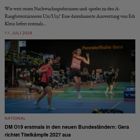
S
Wie weit reisen Nachwuchsspielerinnen und -spieler zu den A-
Ranglistenturnieren U11/U13? Eine datenbasierte Auswertung von Edi
De
Klein liefert erstmals…
nä
ei
17. JULI 2026
09
NATIONAL
N
DM O19 erstmals in den neuen Bundesländern: Gera
E
richtet Titelkämpfe 2027 aus