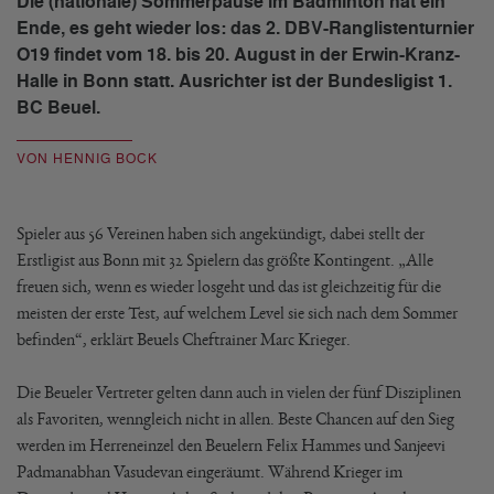
Die (nationale) Sommerpause im Badminton hat ein
Ende, es geht wieder los: das 2. DBV-Ranglistenturnier
O19 findet vom 18. bis 20. August in der Erwin-Kranz-
Halle in Bonn statt. Ausrichter ist der Bundesligist 1.
BC Beuel.
VON HENNIG BOCK
Spieler aus 56 Vereinen haben sich angekündigt, dabei stellt der
Erstligist aus Bonn mit 32 Spielern das größte Kontingent. „Alle
freuen sich, wenn es wieder losgeht und das ist gleichzeitig für die
meisten der erste Test, auf welchem Level sie sich nach dem Sommer
befinden“, erklärt Beuels Cheftrainer Marc Krieger.
Die Beueler Vertreter gelten dann auch in vielen der fünf Disziplinen
als Favoriten, wenngleich nicht in allen. Beste Chancen auf den Sieg
werden im Herreneinzel den Beuelern Felix Hammes und Sanjeevi
Padmanabhan Vasudevan eingeräumt. Während Krieger im