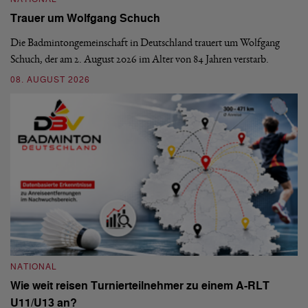
Trauer um Wolfgang Schuch
D
b
Die Badmintongemeinschaft in Deutschland trauert um Wolfgang
Schuch, der am 2. August 2026 im Alter von 84 Jahren verstarb.
De
En
08. AUGUST 2026
be
09
NATIONAL
Wie weit reisen Turnierteilnehmer zu einem A-RLT
N
U11/U13 an?